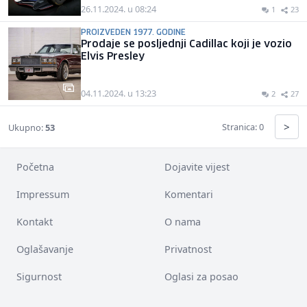
26.11.2024. u 08:24
1
23
PROIZVEDEN 1977. GODINE
Prodaje se posljednji Cadillac koji je vozio
Elvis Presley
04.11.2024. u 13:23
2
27
>
Stranica: 0
Ukupno:
53
Početna
Dojavite vijest
Impressum
Komentari
Kontakt
O nama
Oglašavanje
Privatnost
Sigurnost
Oglasi za posao