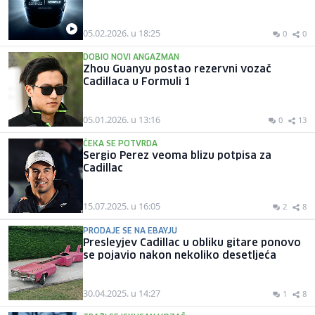
05.02.2026. u 18:25
0
0
DOBIO NOVI ANGAŽMAN
Zhou Guanyu postao rezervni vozač
Cadillaca u Formuli 1
05.01.2026. u 13:16
0
13
ČEKA SE POTVRDA
Sergio Perez veoma blizu potpisa za
Cadillac
15.07.2025. u 16:05
2
8
PRODAJE SE NA EBAYJU
Presleyjev Cadillac u obliku gitare ponovo
se pojavio nakon nekoliko desetljeća
30.04.2025. u 14:27
1
8