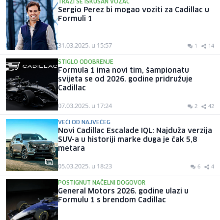
TRAŽI SE ISKUSAN VOZAČ
Sergio Perez bi mogao voziti za Cadillac u
Formuli 1
31.03.2025. u 15:57
1
14
STIGLO ODOBRENJE
Formula 1 ima novi tim, šampionatu
svijeta se od 2026. godine pridružuje
Cadillac
07.03.2025. u 17:24
2
42
VEĆI OD NAJVEĆEG
Novi Cadillac Escalade IQL: Najduža verzija
SUV-a u historiji marke duga je čak 5,8
metara
05.03.2025. u 18:23
6
4
POSTIGNUT NAČELNI DOGOVOR
General Motors 2026. godine ulazi u
Formulu 1 s brendom Cadillac