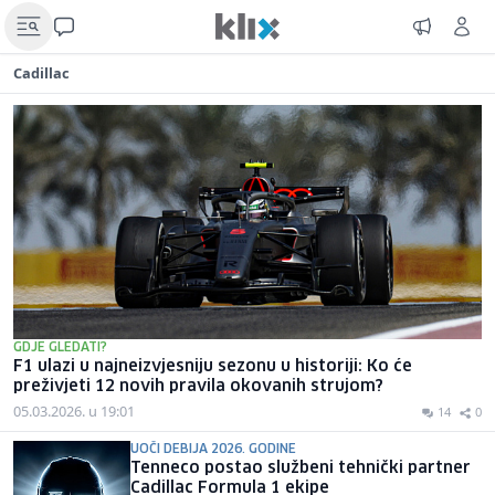
Cadillac
GDJE GLEDATI?
F1 ulazi u najneizvjesniju sezonu u historiji: Ko će
preživjeti 12 novih pravila okovanih strujom?
05.03.2026. u 19:01
14
0
UOČI DEBIJA 2026. GODINE
Tenneco postao službeni tehnički partner
Cadillac Formula 1 ekipe