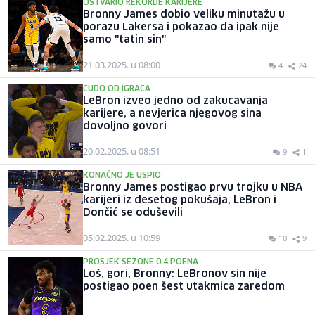
OSTVARIO REKORDE KARIJERE
Bronny James dobio veliku minutažu u
porazu Lakersa i pokazao da ipak nije
samo "tatin sin"
21.03.2025. u 08:00
4
24
ČUDO OD IGRAČA
LeBron izveo jedno od zakucavanja
karijere, a nevjerica njegovog sina
dovoljno govori
20.02.2025. u 08:51
9
1
KONAČNO JE USPIO
Bronny James postigao prvu trojku u NBA
karijeri iz desetog pokušaja, LeBron i
Dončić se oduševili
05.02.2025. u 10:59
10
9
PROSJEK SEZONE 0,4 POENA
Loš, gori, Bronny: LeBronov sin nije
postigao poen šest utakmica zaredom