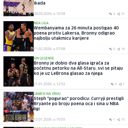
ikada
28.03.2026. u 10:58
4
21
NBA LIGA
Wembanyama za 26 minuta postigao 40
poena protiv Lakersa, Bronny odigrao
najbolju utakmicu karijere
11.02.2026. u 07:08
0
18
SIN LEGENDE
Bronny je dobio dva glasa igrača za
početnu petorku na All-Staru, svi se pitaju
ko je uz LeBrona glasao za njega
21.01.2026. u 12:52
0
1
JAMESI NA VRHU
Steph "pogurao" porodicu: Curryji prestigli
Bryante po broju poena oca i sina u NBA
ligi
12.01.2026. u 10:55
1
15