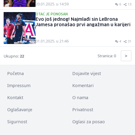
20.01.2025. u 14:59
6
13
OTAC JE PONOSAN
Evo još jednog! Najmlađi sin LeBrona
Jamesa pronašao prvi angažman u karijeri
01.01.2025. u 21:46
4
31
>
Stranica: 0
Ukupno:
22
Početna
Dojavite vijest
Impressum
Komentari
Kontakt
O nama
Oglašavanje
Privatnost
Sigurnost
Oglasi za posao