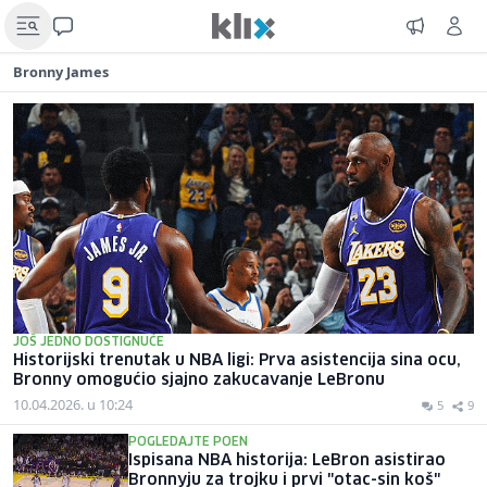
Bronny James
JOŠ JEDNO DOSTIGNUĆE
Historijski trenutak u NBA ligi: Prva asistencija sina ocu,
Bronny omogućio sjajno zakucavanje LeBronu
10.04.2026. u 10:24
5
9
POGLEDAJTE POEN
Ispisana NBA historija: LeBron asistirao
Bronnyju za trojku i prvi "otac-sin koš"