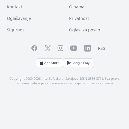
Kontakt
O nama
Oglašavanje
Privatnost
Sigurnost
Oglasi za posao
Facebook
YouTube
LinkedIn
Twitter
Instagram
RSS
App Store
Google Play
Copyright 2000-2026 InterSoft d.o.o. Sarajevo. ISSN 2566-3771. Sva prava
zadržana. Zabranjeno preuzimanje sadržaja bez dozvole izdavača.