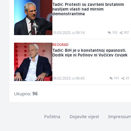
Tadić: Protesti su završeni brutalnim
nasiljem vlasti nad mirnim
demonstrantima
16.03.2025. u 09:14
103
597
BEOGRAD
Tadić: BiH je u konstantnoj opasnosti,
Dodik nije ni Putinov ni Vučićev čovjek
08.02.2023. u 06:43
101
33
Ukupno:
96
Dojavite vijest
Impressu
Početna