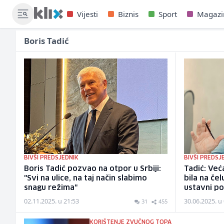
Vijesti
Biznis
Sport
Magazi
Boris Tadić
BIVŠI PREDSJEDNIK
BIVŠI PREDSJ
Boris Tadić pozvao na otpor u Srbiji:
Tadić: Već
"Svi na ulice, na taj način slabimo
bila na čel
snagu režima"
ustavni p
02.11.2025. u 21:53
30.06.2025. u
31
455
KORIŠTENJE ZVUČNOG TOPA