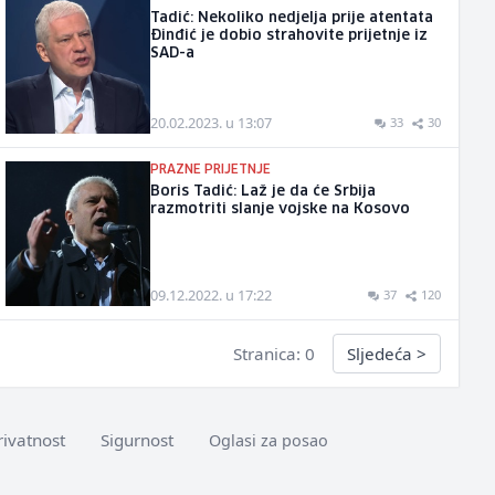
Tadić: Nekoliko nedjelja prije atentata
Đinđić je dobio strahovite prijetnje iz
SAD-a
20.02.2023. u 13:07
33
30
PRAZNE PRIJETNJE
Boris Tadić: Laž je da će Srbija
razmotriti slanje vojske na Kosovo
09.12.2022. u 17:22
37
120
Stranica: 0
Sljedeća
>
rivatnost
Sigurnost
Oglasi za posao