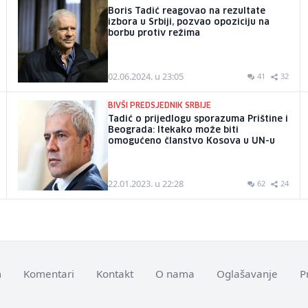
Boris Tadić reagovao na rezultate
izbora u Srbiji, pozvao opoziciju na
borbu protiv režima
02.06.2024. u 23:05
41
32
BIVŠI PREDSJEDNIK SRBIJE
Tadić o prijedlogu sporazuma Prištine i
Beograda: Itekako može biti
omogućeno članstvo Kosova u UN-u
22.01.2023. u 22:28
62
24
m
Komentari
Kontakt
O nama
Oglašavanje
P