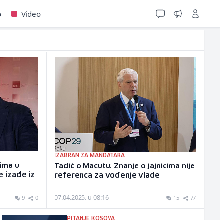
o
Video
IZABRAN ZA MANDATARA
rima u
Tadić o Macutu: Znanje o jajnicima nije
se izađe iz
referenca za vođenje vlade
e
07.04.2025. u 08:16
9
0
15
77
PITANJE KOSOVA