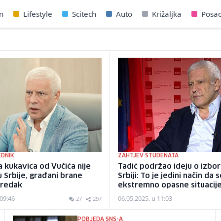
n
Lifestyle
Scitech
Auto
Križaljka
Posa
EDNIK
ZAHTJEV STUDENATA
a kukavica od Vučića nije
Tadić podržao ideju o izbo
u Srbije, građani brane
Srbiji: To je jedini način da 
oredak
ekstremno opasne situacij
 09:46
06.05.2025. u 11:03
27
297
POBJEDA SNS-A