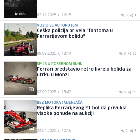
03.12.2025. u 16:15
0
1
VOZIO SE AUTOPUTEM
Češka policija privela "fantoma u
Ferrarijevom bolidu"
09.09.2025. u 13:14
0
25
SF-25 U POSEBNOM RUHU
Ferrari predstavio retro livreju bolida za
utrku u Monzi
03.09.2025. u 15:42
6
59
BEZ MOTORA I MJENJAČA
Replika Ferrarijevog F1 bolida privukla
visoke ponude na aukciji
24.04.2025. u 12:16
2
6