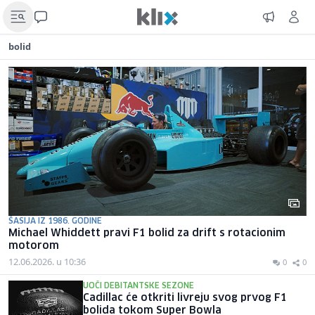
bolid
ŠASIJA IZ 1986. GODINE
Michael Whiddett pravi F1 bolid za drift s rotacionim
motorom
12.06.2026. u 10:36
0
0
UOČI DEBITANTSKE SEZONE
Cadillac će otkriti livreju svog prvog F1
bolida tokom Super Bowla