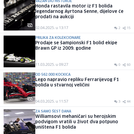
VAŽAN DIO HISTORIJE
Honda rastavila motor iz F1 bolida
legendarnog Ayrtona Senne, dijelove će
prodati na aukciji
02.04.2025. u 13:17
2
15
PRILIKA ZA KOLEKCIONARE
Prodaje se šampionski F1 bolid ekipe
Brawn GP iz 2009. godine
11.03.2025. u 09:27
0
60
OD 562.000 KOCKICA
Lego napravio repliku Ferrarijevog F1
bolida u stvarnoj veličini
04.03.2025. u 11:57
3
44
ZA SAMO ŠEST DANA
Williamsovi mehaničari su herojskim
podvigom vratili u život dva potpuno
uništena F1 bolida