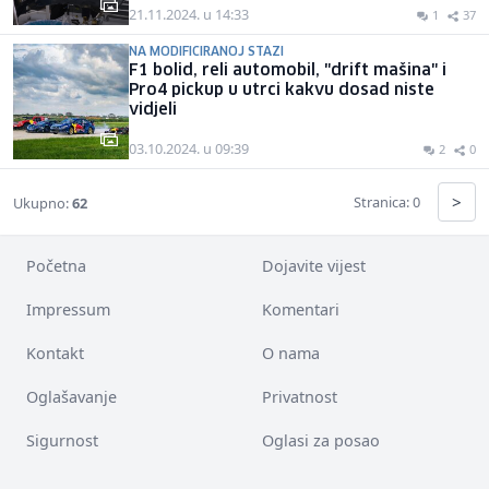
21.11.2024. u 14:33
1
37
NA MODIFICIRANOJ STAZI
F1 bolid, reli automobil, "drift mašina" i
Pro4 pickup u utrci kakvu dosad niste
vidjeli
03.10.2024. u 09:39
2
0
>
Stranica: 0
Ukupno:
62
Početna
Dojavite vijest
Impressum
Komentari
Kontakt
O nama
Oglašavanje
Privatnost
Sigurnost
Oglasi za posao