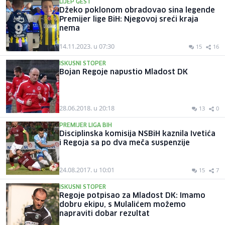
LIJEP GEST
Džeko poklonom obradovao sina legende
Premijer lige BiH: Njegovoj sreći kraja
nema
14.11.2023. u 07:30
15
16
ISKUSNI STOPER
Bojan Regoje napustio Mladost DK
28.06.2018. u 20:18
13
0
PREMIJER LIGA BIH
Disciplinska komisija NSBiH kaznila Ivetića
i Regoja sa po dva meča suspenzije
24.08.2017. u 10:01
15
7
ISKUSNI STOPER
Regoje potpisao za Mladost DK: Imamo
dobru ekipu, s Mulalićem možemo
napraviti dobar rezultat