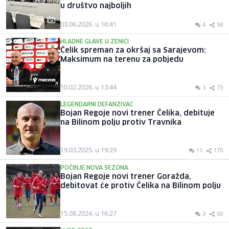
u društvo najboljih
03.06.2026. u 16:41
4
58
HLADNE GLAVE U ZENICI
Čelik spreman za okršaj sa Sarajevom:
Maksimum na terenu za pobjedu
10.02.2026. u 13:44
3
73
LEGENDARNI DEFANZIVAC
Bojan Regoje novi trener Čelika, debituje
na Bilinom polju protiv Travnika
19.03.2025. u 19:29
11
170
POČINJE NOVA SEZONA
Bojan Regoje novi trener Goražda,
debitovat će protiv Čelika na Bilinom polju
15.08.2024. u 16:27
3
50