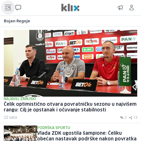
Bojan Regoje
NAJAVILI ZRINJSKI
Čelik optimistično otvara povratničku sezonu u najvišem
rangu: Cilj je opstanak i očuvanje stabilnosti
22 sata
2
13
PODRŠKA SPORTU
Vlada ZDK ugostila šampione: Čeliku
obećan nastavak podrške nakon povratka