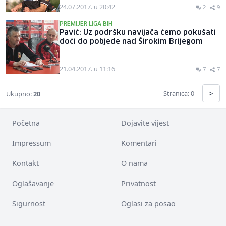
24.07.2017. u 20:42
2
9
PREMIJER LIGA BIH
Pavić: Uz podršku navijača ćemo pokušati
doći do pobjede nad Širokim Brijegom
21.04.2017. u 11:16
7
7
>
Stranica: 0
Ukupno:
20
Početna
Dojavite vijest
Impressum
Komentari
Kontakt
O nama
Oglašavanje
Privatnost
Sigurnost
Oglasi za posao