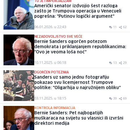
TU JE I IMPERIJALIZAM
Američki senator izdvojio šest razloga
zašto je Trumpova operacija u Venecueli
pogrešna: "Putinov logički argument"
06.01.2026. u 22:43
11
62
NEZADOVOLJSTVO SVE VEĆE
Bernie Sanders ogorčen potezom
demokrata i priklanjanjem republikancima:
"Ovo je veoma loša noć"
10.11.2025. u 06:18
13
29
OGORČEN POTEZIMA
Sanders uz samo jednu fotografiju
pokazao svu licemjernost Trumpove
politike: "Oligarhija u najružnijem obliku"
03.11.2025. u 18:15
39
69
KONTROLA INFORMACIJA
Bernie Sanders: Pet najbogatijih
muškaraca na svijetu su vlasnici ili izvršni
direktori medija