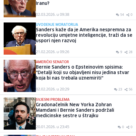
Iranu?
02.03.2026. u 09:38
54
0
UVOĐENJE MORATORIJA
Sanders kaže da je Amerika nespremna za
revoluciju umjetne inteligencije, traži da se
uspori njen razvoj
21.02.2026. u 09:26
9
28
AMERIČKI SENATOR
Bernie Sanders o Epsteinovim spisima:
"Detalji koji su objavljeni nisu jedina stvar
koja bi nas trebala uznemiriti"
02.02.2026. u 20:29
23
56
SVJESNI PROBLEMA
Gradonačelnik New Yorka Zohran
Mamdani i Bernie Sanders podržali
medicinske sestre u štrajku
20.01.2026. u 23:45
0
0