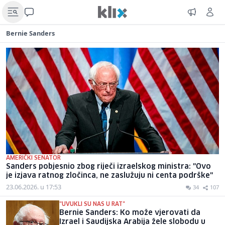
Bernie Sanders
AMERIČKI SENATOR
Sanders pobjesnio zbog riječi izraelskog ministra: "Ovo
je izjava ratnog zločinca, ne zaslužuju ni centa podrške"
23.06.2026. u 17:53
34
107
"UVUKLI SU NAS U RAT"
Bernie Sanders: Ko može vjerovati da
Izrael i Saudijska Arabija žele slobodu u