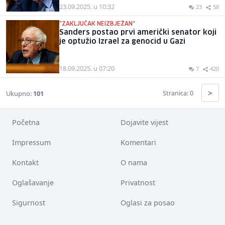
23.09.2025. u 10:32
23
58
"ZAKLJUČAK NEIZBJEŽAN"
Sanders postao prvi američki senator koji
je optužio Izrael za genocid u Gazi
18.09.2025. u 07:20
7
420
>
Stranica: 0
Ukupno:
101
Početna
Dojavite vijest
Impressum
Komentari
Kontakt
O nama
Oglašavanje
Privatnost
Sigurnost
Oglasi za posao