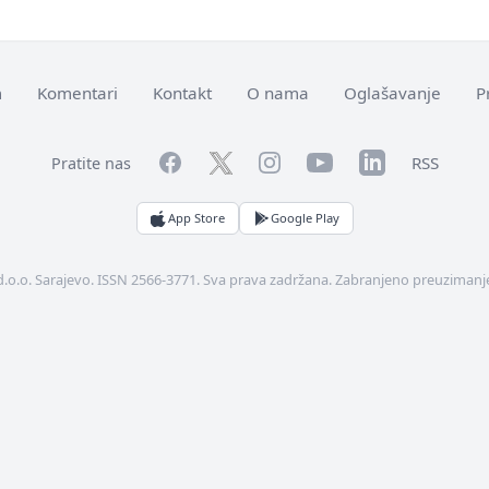
m
Komentari
Kontakt
O nama
Oglašavanje
P
Facebook
YouTube
LinkedIn
Twitter
Instagram
RSS
Pratite nas
App Store
Google Play
d.o.o. Sarajevo. ISSN 2566-3771. Sva prava zadržana. Zabranjeno preuzimanje