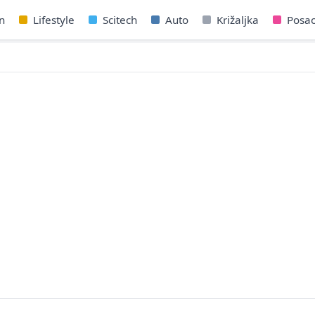
n
Lifestyle
Scitech
Auto
Križaljka
Posa