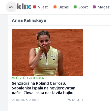
Vijesti
Biznis
Sport
Magazi
Anna Kalinskaya
MEČEVI ČETVRTFINALA
Senzacija na Roland Garrosu:
Sabalenka ispala na nevjerovatan
način, Chwalinska nastavila bajku
03.06.2026. u 16:02
12
11