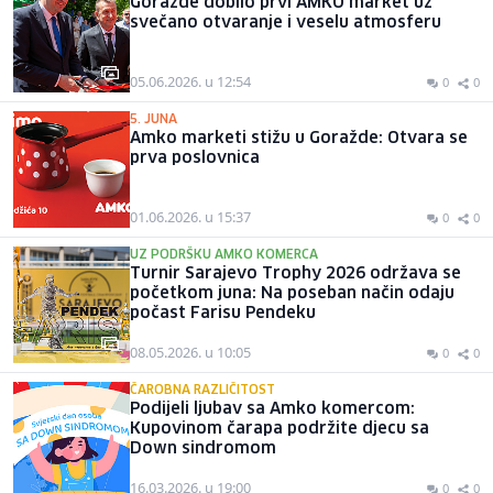
Goražde dobilo prvi AMKO market uz
svečano otvaranje i veselu atmosferu
05.06.2026. u 12:54
0
0
5. JUNA
Amko marketi stižu u Goražde: Otvara se
prva poslovnica
01.06.2026. u 15:37
0
0
UZ PODRŠKU AMKO KOMERCA
Turnir Sarajevo Trophy 2026 održava se
početkom juna: Na poseban način odaju
počast Farisu Pendeku
08.05.2026. u 10:05
0
0
ČAROBNA RAZLIČITOST
Podijeli ljubav sa Amko komercom:
Kupovinom čarapa podržite djecu sa
Down sindromom
16.03.2026. u 19:00
0
0