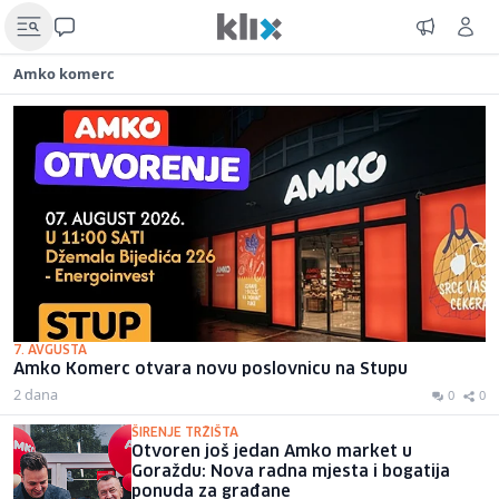
Amko komerc
7. AVGUSTA
Amko Komerc otvara novu poslovnicu na Stupu
2 dana
0
0
ŠIRENJE TRŽIŠTA
Otvoren još jedan Amko market u
Goraždu: Nova radna mjesta i bogatija
ponuda za građane