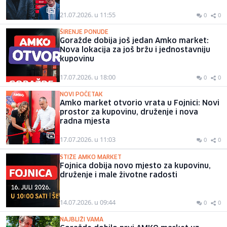
21.07.2026. u 11:55
0
0
ŠIRENJE PONUDE
Goražde dobija još jedan Amko market:
Nova lokacija za još bržu i jednostavniju
kupovinu
17.07.2026. u 18:00
0
0
NOVI POČETAK
Amko market otvorio vrata u Fojnici: Novi
prostor za kupovinu, druženje i nova
radna mjesta
17.07.2026. u 11:03
0
0
STIŽE AMKO MARKET
Fojnica dobija novo mjesto za kupovinu,
druženje i male životne radosti
14.07.2026. u 09:44
0
0
NAJBLIŽI VAMA