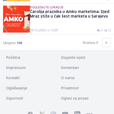
POGLEDAJTE LOKACIJE
Čarolija praznika u Amko marketima: Djed
Mraz stiže u čak šest marketa u Sarajevu
16.12.2025. u 13:35
0
12
>
Stranica: 0
Ukupno:
108
Početna
Dojavite vijest
Impressum
Komentari
Kontakt
O nama
Oglašavanje
Privatnost
Sigurnost
Oglasi za posao
Facebook
YouTube
LinkedIn