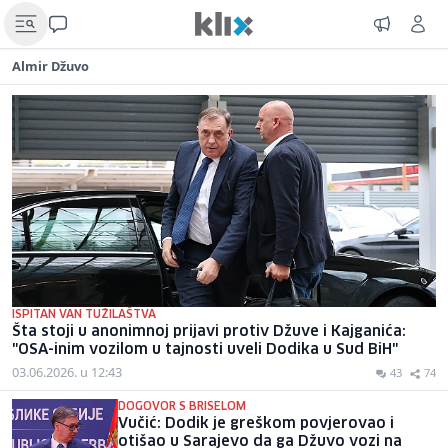
Almir Džuvo
ISPITAN VAN TUŽILAŠTVA
Šta stoji u anonimnoj prijavi protiv Džuve i Kajganića:
"OSA-inim vozilom u tajnosti uveli Dodika u Sud BiH"
03.06.2026. u 12:43
43
74
DOGOVOR S BRISELOM
Vučić: Dodik je greškom povjerovao i
otišao u Sarajevo da ga Džuvo vozi na