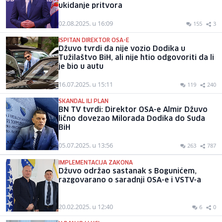
ukidanje pritvora
02.08.2025. u 16:09
155
3
ISPITAN DIREKTOR OSA-E
Džuvo tvrdi da nije vozio Dodika u
Tužilaštvo BiH, ali nije htio odgovoriti da li
je bio u autu
16.07.2025. u 15:11
119
240
SKANDAL ILI PLAN
BN TV tvrdi: Direktor OSA-e Almir Džuvo
lično dovezao Milorada Dodika do Suda
BiH
05.07.2025. u 13:56
263
787
IMPLEMENTACIJA ZAKONA
Džuvo održao sastanak s Bogunićem,
razgovarano o saradnji OSA-e i VSTV-a
20.02.2025. u 12:40
6
0