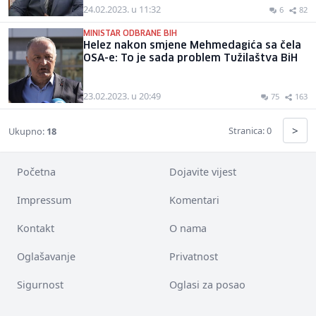
24.02.2023. u 11:32
6
82
MINISTAR ODBRANE BIH
Helez nakon smjene Mehmedagića sa čela
OSA-e: To je sada problem Tužilaštva BiH
23.02.2023. u 20:49
75
163
>
Stranica: 0
Ukupno:
18
Početna
Dojavite vijest
Impressum
Komentari
Kontakt
O nama
Oglašavanje
Privatnost
Sigurnost
Oglasi za posao