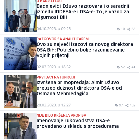
U BANJOJ LUCI
Badnjević i Džuvo razgovarali o saradnji
između IDDEEA-e i OSA-e: To je važno za
sigurnost BiH
04.10.2023. u 09:25
10
68
RAZGOVOR SA ANALITIČAREM
Ovo su najveći izazovi za novog direktora
OSA BiH: Potrebno bolje razumijevanje
vojnih prijetnji
02.03.2023. u 18:32
52
41
PRVI DAN NA FUNKCIJI
Izvršena primopredaja: Almir Džuvo
preuzeo dužnost direktora OSA-e od
Osmana Mehmedagića
28.02.2023. u 12:27
97
132
NIJE BILO KRŠENJA PROPISA
Imenovanje rukovodstva OSA-e
provedeno u skladu s procedurama