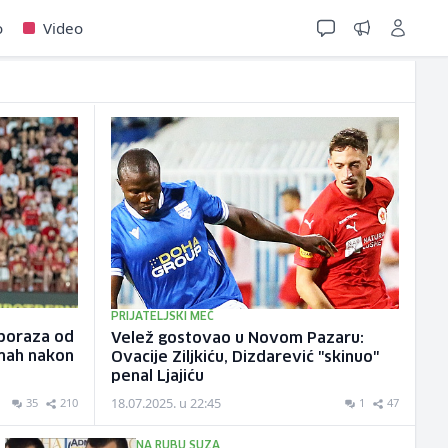
o
Video
PRIJATELJSKI MEČ
 poraza od
Velež gostovao u Novom Pazaru:
dmah nakon
Ovacije Ziljkiću, Dizdarević "skinuo"
penal Ljajiću
18.07.2025. u 22:45
35
210
1
47
NA RUBU SUZA