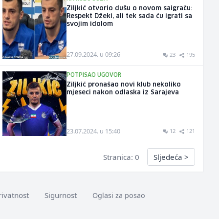
Ziljkić otvorio dušu o novom saigraču:
Respekt Džeki, ali tek sada ću igrati sa
svojim idolom
27.09.2024. u 09:26
23
195
POTPISAO UGOVOR
Ziljkić pronašao novi klub nekoliko
mjeseci nakon odlaska iz Sarajeva
23.07.2024. u 15:40
12
121
Stranica: 0
Sljedeća
>
rivatnost
Sigurnost
Oglasi za posao