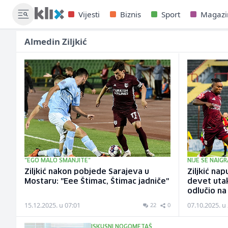
Vijesti
Biznis
Sport
Magazi
Almedin Ziljkić
"EGO MALO SMANJITE"
NIJE SE NAIG
Ziljkić nakon pobjede Sarajeva u
Ziljkić na
Mostaru: "Eee Štimac, Štimac jadniče"
devet utak
odlučio na
15.12.2025. u 07:01
07.10.2025. u
22
0
ISKUSNI NOGOMETAŠ