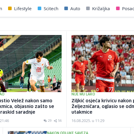
n
Lifestyle
Scitech
Auto
Križaljka
Posa
RAO
NIJE MU LAKO
pustio Velež nakon samo
Ziljkić osjeća krivicu nakon
mica, objasnio zašto se
Željezničara, oglasio se o
 raskid saradnje
utakmice
 21:46
16.08.2025. u 11:29
29
56
NAKON ODLUKE SAVEZA