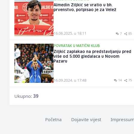
Almedin Ziljkić se vratio u bh.
prvenstvo, potpisao je za Velež
16.06.2025. u 18:11
7
85
POVRATAK U MATIČNI KLUB
Ziljkić zaplakao na predstavljanju pred
više od 5.000 gledalaca u Novom
Pazaru
16.09.2024. u 17:48
14
75
Ukupno:
39
Dojavite vijest
Impressu
Početna