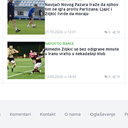
Navijači Novog Pazara traže da njihov
tim ne igra protiv Partizana, Ljajić i
Ziljkić tvrde da moraju
21.10.2024. u 12:01
6
36
NAPUSTIO IRANCE
Almedin Ziljkić se bez odigrane minute
u Iranu vratio u nekadašnji klub
13.09.2024. u 18:43
9
35
m
Komentari
Kontakt
O nama
Oglašavanje
P