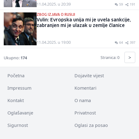
11.04.2025. u 20:39
59
191
ZBOG IZJAVA O RUSIJI
Vulin: Evropska unija mi je uvela sankcije,
zabranjen mi je ulazak u zemlje članice
11.04.2025. u 19:00
64
397
>
Stranica: 0
Ukupno:
174
Početna
Dojavite vijest
Impressum
Komentari
Kontakt
O nama
Oglašavanje
Privatnost
Sigurnost
Oglasi za posao