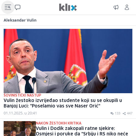
Aleksandar Vulin
ŠOVINISTIČKI NASTUP
Vulin žestoko izvrijeđao studente koji su se okupili u
Banjoj Luci: "Poselamio vas sve Naser Orić"
01.11.2025. u 20:41
133
447
NAKON ŽESTOKIH KRITIKA
Vulin i Dodik zakopali ratne sjekire:
Osmjesi i poruke da "Srbiju i RS niko neće