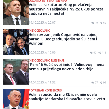
OGLASIO SE "SENATOR RS-A"
Vulin se razočarao zbog povlačenja
neustavnih zaključaka NSRS: Ukus poraza
zadugo neće nestati
19.10.2025. u 20:07
19
69
(NE)OČEKIVANO
Helezov zamjenik Goganović na vojnoj
paradi u Beogradu, sjedio sa Šulićem i
Vulinom
20.09.2025. u 16:06
90
415
(NE)OČEKIVANO RJEŠENJE
"Pere" li Vučić svoj imidž: Vulinovog imena
nema u prijedlogu nove Vlade Srbije
14.04.2025. u 11:32
27
99
POTREBAN KONSENZUS
Vulin saopćio da mu EU ipak nije uvela
sankcije: Mađarska i Slovačka stavile veto