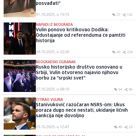
posvađati"
31.10.2025. u 15:15
37
132
NAPADI IZ BEOGRADA
Vulin ponovo kritikovao Dodika:
Odustajanje od referenduma će pamtiti
historija
29.10.2025. u 22:26
40
228
BEOGRADSKI OGRANAK
Rusko historijsko društvo osnovano u
Srbiji, Vulin otvoreno najavio njihovu
borbu za "srpski svet"
27.10.2025. u 08:10
54
96
CITIRAO VULINA
Stanivuković razočaran NSRS-om: Ukus
poraza dugo neće nestati, ukidanje ličnih
sankcija nije dovoljno
23.10.2025. u 12:47
40
23