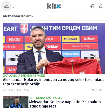
Aleksandar Kolarov
ZAPLOVIO U TRENERSKE VODE
Aleksandar Kolarov imenovan za novog selektora mlade
reprezentacije Srbije
08.11.2024. u 15:47
2
13
NIJE "DORASTAO" POSLU
Aleksandar Kolarov napustio Pisu nakon
jednog mjeseca