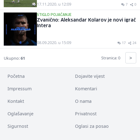
17.11.2020. u 12:09
7
0
STIGLO POJAČANJE
Zvanično: Aleksandar Kolarov je novi igrač
Intera
08.09.2020. u 15:09
17
24
>
Stranica: 0
Ukupno:
61
Početna
Dojavite vijest
Impressum
Komentari
Kontakt
O nama
Oglašavanje
Privatnost
Sigurnost
Oglasi za posao