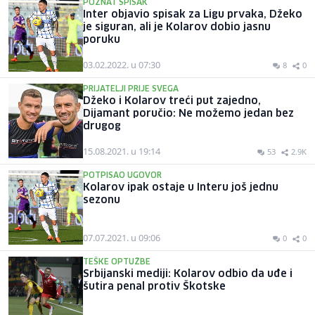
POZNAT SPISAK
Inter objavio spisak za Ligu prvaka, Džeko
je siguran, ali je Kolarov dobio jasnu
poruku
03.02.2022. u 07:30
8
0
PRIJATELJI PRIJE SVEGA
Džeko i Kolarov treći put zajedno,
Dijamant poručio: Ne možemo jedan bez
drugog
15.08.2021. u 19:14
53
2.9K
POTPISAO UGOVOR
Kolarov ipak ostaje u Interu još jednu
sezonu
07.07.2021. u 09:06
0
0
TEŠKE OPTUŽBE
Srbijanski mediji: Kolarov odbio da uđe i
šutira penal protiv Škotske