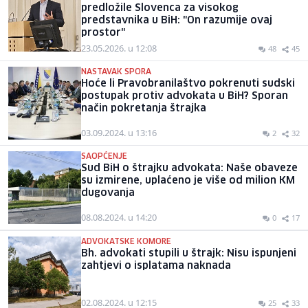
predložile Slovenca za visokog
predstavnika u BiH: "On razumije ovaj
prostor"
23.05.2026. u 12:08
48
45
NASTAVAK SPORA
Hoće li Pravobranilaštvo pokrenuti sudski
postupak protiv advokata u BiH? Sporan
način pokretanja štrajka
03.09.2024. u 13:16
2
32
SAOPĆENJE
Sud BiH o štrajku advokata: Naše obaveze
su izmirene, uplaćeno je više od milion KM
dugovanja
08.08.2024. u 14:20
0
17
ADVOKATSKE KOMORE
Bh. advokati stupili u štrajk: Nisu ispunjeni
zahtjevi o isplatama naknada
02.08.2024. u 12:15
25
33