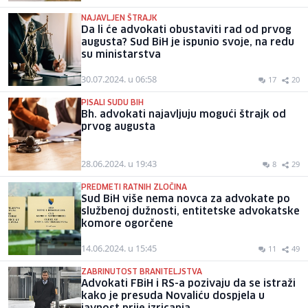
NAJAVLJEN ŠTRAJK
Da li će advokati obustaviti rad od prvog
augusta? Sud BiH je ispunio svoje, na redu
su ministarstva
30.07.2024. u 06:58
17
20
PISALI SUDU BIH
Bh. advokati najavljuju mogući štrajk od
prvog augusta
28.06.2024. u 19:43
8
29
PREDMETI RATNIH ZLOČINA
Sud BiH više nema novca za advokate po
službenoj dužnosti, entitetske advokatske
komore ogorčene
14.06.2024. u 15:45
11
49
ZABRINUTOST BRANITELJSTVA
Advokati FBiH i RS-a pozivaju da se istraži
kako je presuda Novaliću dospjela u