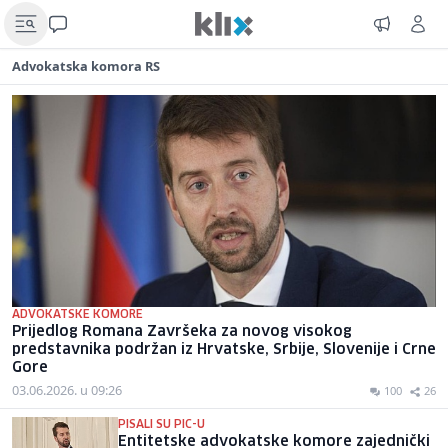
Advokatska komora RS
ADVOKATSKE KOMORE
Prijedlog Romana Završeka za novog visokog
predstavnika podržan iz Hrvatske, Srbije, Slovenije i Crne
Gore
03.06.2026. u 09:26
100
26
PISALI SU PIC-U
Entitetske advokatske komore zajednički