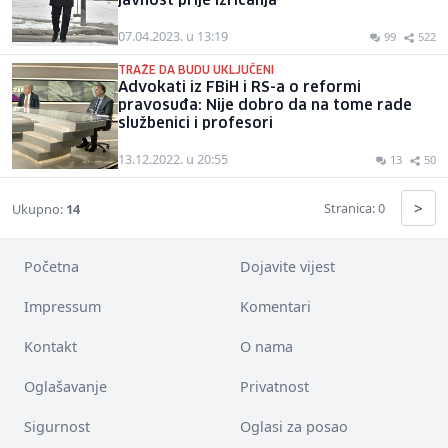
javnost prije izricanja
07.04.2023. u 13:19
99
522
TRAŽE DA BUDU UKLJUČENI
Advokati iz FBiH i RS-a o reformi
pravosuđa: Nije dobro da na tome rade
službenici i profesori
13.12.2022. u 20:55
13
50
>
Stranica: 0
Ukupno:
14
Početna
Dojavite vijest
Impressum
Komentari
Kontakt
O nama
Oglašavanje
Privatnost
Sigurnost
Oglasi za posao