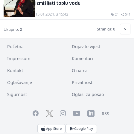
izmišljati toplu vodu
15.01.2024. u 15:42
24
541
>
Stranica: 0
Ukupno:
2
Početna
Dojavite vijest
Impressum
Komentari
Kontakt
O nama
Oglašavanje
Privatnost
Sigurnost
Oglasi za posao
Facebook
YouTube
LinkedIn
Twitter
Instagram
RSS
App Store
Google Play