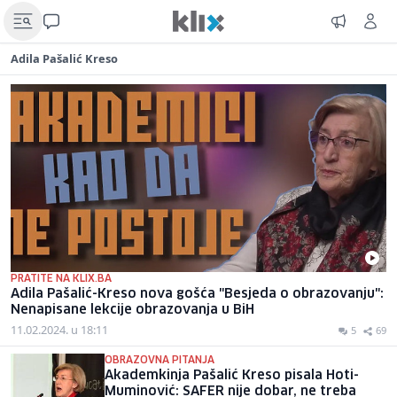
Adila Pašalić Kreso
PRATITE NA KLIX.BA
Adila Pašalić-Kreso nova gošća "Besjeda o obrazovanju":
Nenapisane lekcije obrazovanja u BiH
11.02.2024. u 18:11
5
69
OBRAZOVNA PITANJA
Akademkinja Pašalić Kreso pisala Hoti-
Muminović: SAFER nije dobar, ne treba