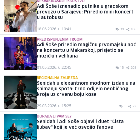
NESVAKIDAŠNJE ISKUSTVO
Adi Šoše iznenadio putnike u gradskom
prevozu u Sarajevu: Priredio mini koncert
u autobusu
18.06.2026. u 10:41
39
106
PRED ISPUNJENIM TRGOM
Adi Šoše priredio magičnu prvomajsku noć
na koncertu u Makarskoj, prisjetio se i
muzičkih velikana
01.05.2026. u 22:45
15
208
REGIONALNA ZVIJEZDA
Senidah u elegantnom modnom izdanju na
snimanju spota: Crno odijelo neobičnog
kroja uz crvenu boju kose
29.03.2026. u 15:25
1
22
DOPADA LI VAM SE?
Senidah i Adi Šoše objavili duet "Čista
ljubav" koji je već osvojio fanove