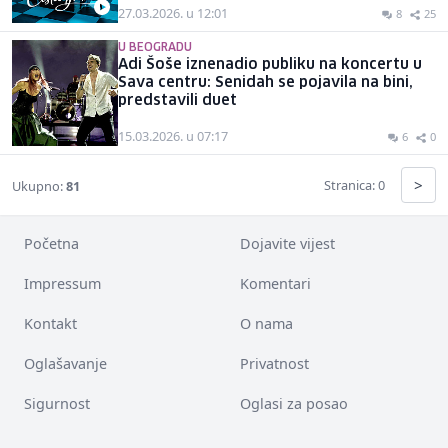
27.03.2026. u 12:01
8
25
U BEOGRADU
Adi Šoše iznenadio publiku na koncertu u
Sava centru: Senidah se pojavila na bini,
predstavili duet
15.03.2026. u 07:17
6
0
>
Stranica: 0
Ukupno:
81
Početna
Dojavite vijest
Impressum
Komentari
Kontakt
O nama
Oglašavanje
Privatnost
Sigurnost
Oglasi za posao