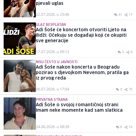
pjevali uglas
22.07.2026. u 23:46
41
17
ULAZ BESPLATAN
Adi Šoše će koncertom otvoriti Ljeto na
Ilidži: Očekuju se događaji koji će okupiti
sve generacije
17.07.2026. u 09:12
5
8
NISU ČESTO U JAVNOSTI
Adi Šoše nakon koncerta u Beogradu
pozirao s djevojkom Nevenom, pratila ga
iz prvog reda
06.07.2026. u 17:04
9
75
PRIVATNA STRANA
Adi Šoše o svojoj romantičnoj strani:
Imam neke momente kad sam slatkica
24.06.2026. u 08:39
8
16