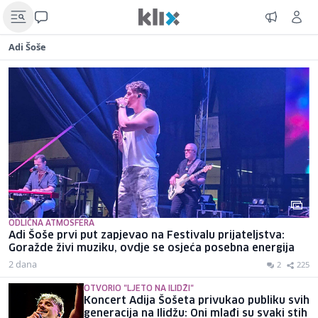
Adi Šoše
ODLIČNA ATMOSFERA
Adi Šoše prvi put zapjevao na Festivalu prijateljstva:
Goražde živi muziku, ovdje se osjeća posebna energija
2 dana
2
225
OTVORIO "LJETO NA ILIDŽI"
Koncert Adija Šošeta privukao publiku svih
generacija na Ilidžu: Oni mlađi su svaki stih