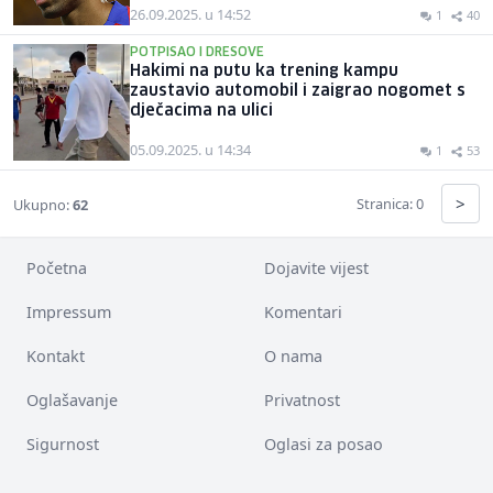
26.09.2025. u 14:52
1
40
POTPISAO I DRESOVE
Hakimi na putu ka trening kampu
zaustavio automobil i zaigrao nogomet s
dječacima na ulici
05.09.2025. u 14:34
1
53
>
Stranica: 0
Ukupno:
62
Početna
Dojavite vijest
Impressum
Komentari
Kontakt
O nama
Oglašavanje
Privatnost
Sigurnost
Oglasi za posao