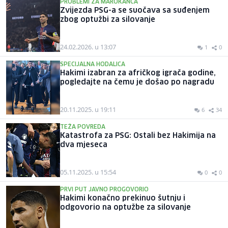
PROBLEMI ZA MAROKANCA
Zvijezda PSG-a se suočava sa suđenjem
zbog optužbi za silovanje
24.02.2026. u 13:07
1
0
SPECIJALNA HODALICA
Hakimi izabran za afričkog igrača godine,
pogledajte na čemu je došao po nagradu
20.11.2025. u 19:11
6
34
TEŽA POVREDA
Katastrofa za PSG: Ostali bez Hakimija na
dva mjeseca
05.11.2025. u 15:54
0
0
PRVI PUT JAVNO PROGOVORIO
Hakimi konačno prekinuo šutnju i
odgovorio na optužbe za silovanje