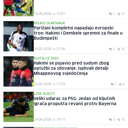
14.06.2026. u 15:51
1
15
VELIKO OLAKŠANJE
Parižani kompletni napadaju evropski
tron: Hakimi i Dembele spremni za finale u
Budimpešti
26.05.2026. u 21:56
0
25
SLUČAJ IZ 2023.
Hakimi se pojavio pred sudom zbog
optužbi za silovanje, isplivali detalji
Mbappeovog svjedočenja
23.05.2026. u 11:59
1
6
LOŠE VIJESTI
Veliki udarac za PSG: Jedan od ključnih
igrača propušta revanš protiv Bayerna
29.04.2026. u 19:11
2
13