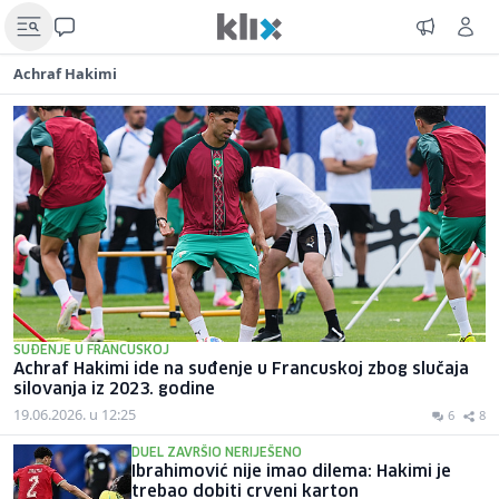
Achraf Hakimi
SUĐENJE U FRANCUSKOJ
Achraf Hakimi ide na suđenje u Francuskoj zbog slučaja
silovanja iz 2023. godine
19.06.2026. u 12:25
6
8
DUEL ZAVRŠIO NERIJEŠENO
Ibrahimović nije imao dilema: Hakimi je
trebao dobiti crveni karton