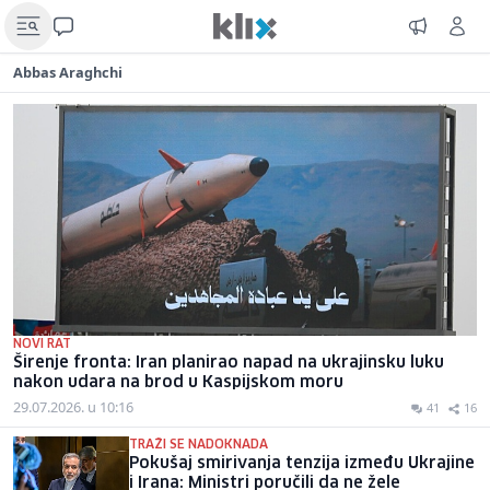
Abbas Araghchi
NOVI RAT
Širenje fronta: Iran planirao napad na ukrajinsku luku
nakon udara na brod u Kaspijskom moru
29.07.2026. u 10:16
41
16
TRAŽI SE NADOKNADA
Pokušaj smirivanja tenzija između Ukrajine
i Irana: Ministri poručili da ne žele