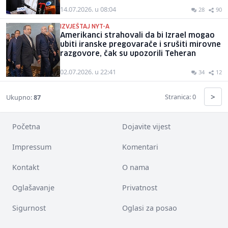
14.07.2026. u 08:04
28
90
IZVJEŠTAJ NYT-A
Amerikanci strahovali da bi Izrael mogao
ubiti iranske pregovarače i srušiti mirovne
razgovore, čak su upozorili Teheran
02.07.2026. u 22:41
34
12
>
Stranica: 0
Ukupno:
87
Početna
Dojavite vijest
Impressum
Komentari
Kontakt
O nama
Oglašavanje
Privatnost
Sigurnost
Oglasi za posao