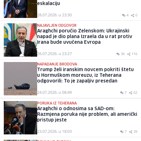
eskalaciju
28.07.2026. u 23:30
4
0
NAJAVLJEN ODGOVOR
Araghchi poručio Zelenskom: Ukrajinski
napad je dio plana Izraela da u rat protiv
Irana bude uvučena Evropa
26.07.2026. u 23:27
36
116
NAPADANJE BRODOVA
Trump želi iranskim novcem pokriti štetu
u Hormuškom moreuzu, iz Teherana
odgovorili: To je zapaljiv presedan
24.07.2026. u 08:49
7
62
PORUKA IZ TEHERANA
Araghchi o odnosima sa SAD-om:
Razmjena poruka nije problem, ali američki
pristup jeste
23.07.2026. u 18:03
7
39