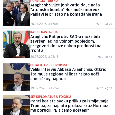
POHVALIO TURSKU
Araghchi: Svijet je shvatio da je naša
"atomska bomba" Hormuški moreuz,
Pahlavi je pristao na komadanje Irana
20.07.2026. u 16:06
15
70
RAT SE NASTAVLJA
Araghchi: Rat protiv SAD-a može biti
završen jedino vojnom pobjedom,
pregovori dolaze nakon prednosti na
frontu
20.07.2026. u 08:18
9
42
DETALJI O PREGOVORIMA
Veliki intervju Abbasa Araghchija: Otkrio
šta mu je regionalni lider rekao uoči
američkog napada
19.07.2026. u 17:59
26
52
ŠEF DIPLOMATIJE U FOKUSU
Iranci koriste svaku priliku za ismijavanje
Trumpa, za naplatu prolaza kroz Hormuz
mu poručili: "Bit ćemo pošteni"