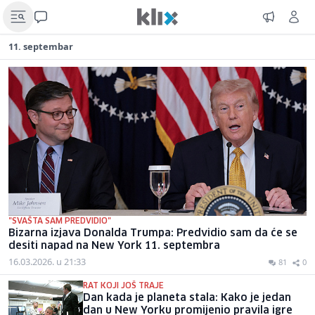
11. septembar
"SVAŠTA SAM PREDVIDIO"
Bizarna izjava Donalda Trumpa: Predvidio sam da će se
desiti napad na New York 11. septembra
16.03.2026. u 21:33
81
0
RAT KOJI JOŠ TRAJE
Dan kada je planeta stala: Kako je jedan
dan u New Yorku promijenio pravila igre