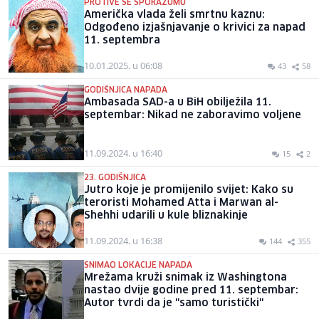
PROTIVE SE SPORAZUMU
Američka vlada želi smrtnu kaznu:
Odgođeno izjašnjavanje o krivici za napad
11. septembra
10.01.2025. u 06:08
43
58
GODIŠNJICA NAPADA
Ambasada SAD-a u BiH obilježila 11.
septembar: Nikad ne zaboravimo voljene
11.09.2024. u 16:40
15
2
23. GODIŠNJICA
Jutro koje je promijenilo svijet: Kako su
teroristi Mohamed Atta i Marwan al-
Shehhi udarili u kule bliznakinje
11.09.2024. u 16:38
144
355
SNIMAO LOKACIJE NAPADA
Mrežama kruži snimak iz Washingtona
nastao dvije godine pred 11. septembar:
Autor tvrdi da je "samo turistički"