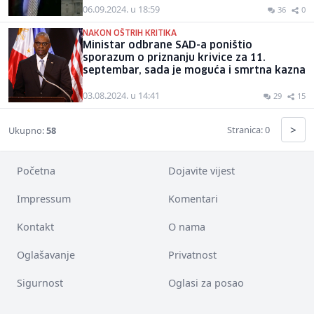
06.09.2024. u 18:59
36
0
NAKON OŠTRIH KRITIKA
Ministar odbrane SAD-a poništio
sporazum o priznanju krivice za 11.
septembar, sada je moguća i smrtna kazna
03.08.2024. u 14:41
29
15
>
Stranica: 0
Ukupno:
58
Početna
Dojavite vijest
Impressum
Komentari
Kontakt
O nama
Oglašavanje
Privatnost
Sigurnost
Oglasi za posao