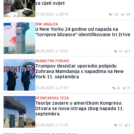
za cijeli svijet
11.09.2025. u 09:14
128
169
DNK ANALIZA
U New Yorku 24 godine od napada na
"tornjeve blizance" identifikovane tri žrtve
08.08.2025. u 10:31
18
0
SRAMOTNE PORUKE
Trumpov desničar uporedio pobjedu
Zohrana Mamdanija s napadima na New
York 11. septembra
25.06.2025. u 21:07
28
70
DESNIČARSKA TEZA
Teorije zavjere u američkom Kongresu:
Otvara se nova istraga zbog napada 11.
septembra
23.04.2025. u 11:16
14
0