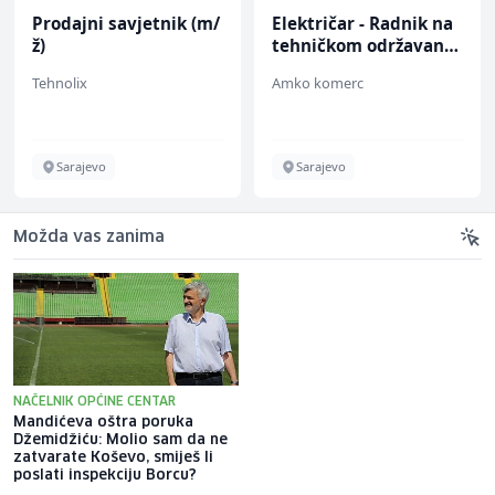
Električar - Radnik na
Konobar - Barmen (m/
tehničkom održavanju
ž)
(m/ž)
Amko komerc
Hotel Nomad
Sarajevo
Sarajevo
Možda vas zanima
NAČELNIK OPĆINE CENTAR
Mandićeva oštra poruka
Italijanski mediji: Alajbegović
Džemidžiću: Molio sam da ne
od prve minute protiv Intera,
zatvarate Koševo, smiješ li
evo gdje gledati prijenos
poslati inspekciju Borcu?
utakmice