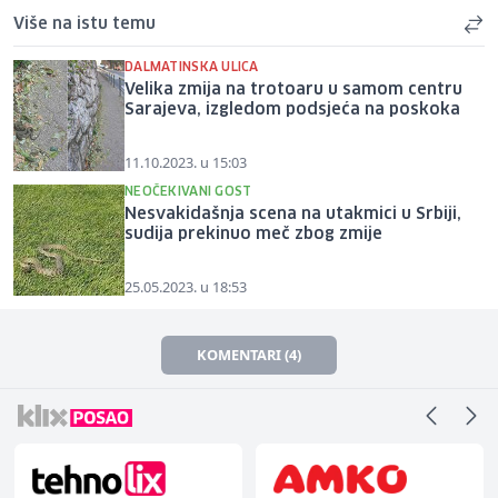
Više na istu temu
DALMATINSKA ULICA
Velika zmija na trotoaru u samom centru
Sarajeva, izgledom podsjeća na poskoka
11.10.2023. u 15:03
NEOČEKIVANI GOST
Nesvakidašnja scena na utakmici u Srbiji,
sudija prekinuo meč zbog zmije
25.05.2023. u 18:53
KOMENTARI (4)