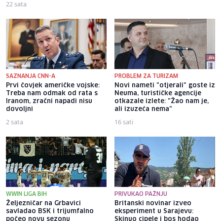
22 sata
14 sati
SAZNANJA CNN-A
PROBLEM ZA TURIZAM
Prvi čovjek američke vojske:
Novi nameti "otjerali" goste iz
Treba nam odmak od rata s
Neuma, turističke agencije
Iranom, zračni napadi nisu
otkazale izlete: "Žao nam je,
dovoljni
ali izuzeća nema"
2 sata
16 sati
WWIN LIGA BIH
PRIVUKAO PAŽNJU
Željezničar na Grbavici
Britanski novinar izveo
savladao BSK i trijumfalno
eksperiment u Sarajevu:
počeo novu sezonu
Skinuo cipele i bos hodao