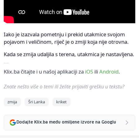
Iako je izazvala pometnju i prekid utakmice svojom
pojavom i veličinom, riječ je o zmiji koja nije otrovna.
Kada se zmija udaljila s terena, utakmica je nastavljena.
Klix.ba čitajte i u našoj aplikaciji za
iOS
ili
Android
.
Znate nešto više o temi ili želite prijaviti grešku u tekstu?
zmija
Šri Lanka
kriket
Dodajte Klix.ba među omiljene izvore na Googlu