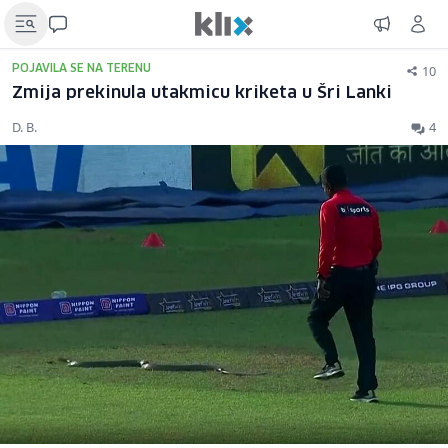
10
POJAVILA SE NA TERENU
Zmija prekinula utakmicu kriketa u Šri Lanki
D. B.
4