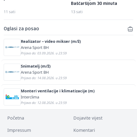
Baščaršijom 30 minuta
11 sati
13 sati
Oglasi za posao
Realizator – video mikser (m/ž)
Arena Sport BH
Prijava do: 03.09.2026. u 23:59
Snimatelj (m/ž)
Arena Sport BH
Prijava do: 14.08.2026. u 23:59
Monteri ventilacije i klimatizacije (m)
Interclima
Prijava do: 12.08.2026. u 23:59
Početna
Dojavite vijest
Impressum
Komentari