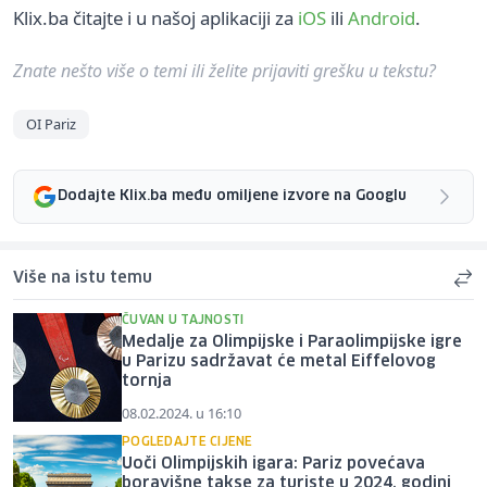
Klix.ba čitajte i u našoj aplikaciji za
iOS
ili
Android
.
Znate nešto više o temi ili želite prijaviti grešku u tekstu?
OI Pariz
Dodajte Klix.ba među omiljene izvore na Googlu
Više na istu temu
ČUVAN U TAJNOSTI
Medalje za Olimpijske i Paraolimpijske igre
u Parizu sadržavat će metal Eiffelovog
tornja
08.02.2024. u 16:10
POGLEDAJTE CIJENE
Uoči Olimpijskih igara: Pariz povećava
boravišne takse za turiste u 2024. godini