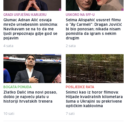
GRADI USPJEŠNU KARIJERU
USKORO NA SFF-U
Glumac Adnan Alić osvaja
Selma Alispahić ususret filmu
mreže urnebesnim snimcima:
o "Ay Carmeli": Dragan Jovičić
Navikavam se na to da me
bi bio ponosan; nikada nisam
ljudi prepoznaju gdje god se
pomislila da igram s nekim
pojavim
drugim
4 sata
2 sata
BOGATA PONUDA
POSLJEDICE RATA
Zlatko Dalić ima novi posao,
Snimci kao iz horor filmova:
dobio je najveću platu u
Hiljade kvadratnih kilometara
historiji hrvatskih trenera
šuma u Ukrajini su prekrivene
optičkim kablovima
10 sati
7 sati