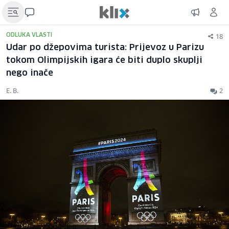
18
ODLUKA VLASTI
Udar po džepovima turista: Prijevoz u Parizu
tokom Olimpijskih igara će biti duplo skuplji
nego inače
E. B.
2