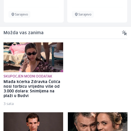
Sarajevo
Sarajevo
Možda vas zanima
SKUPOCJEN MODNI DODATAK
Mlađa kćerka Zdravka Čolića
Brat Angeline Jolie nakon
nosi torbicu vrijednu više od
razvoda otkrio da je gej: Bio
3.000 dolara: Snimljena na
sam opsjednut Disney
plaži u Budvi
princezama
3 sata
2 sata