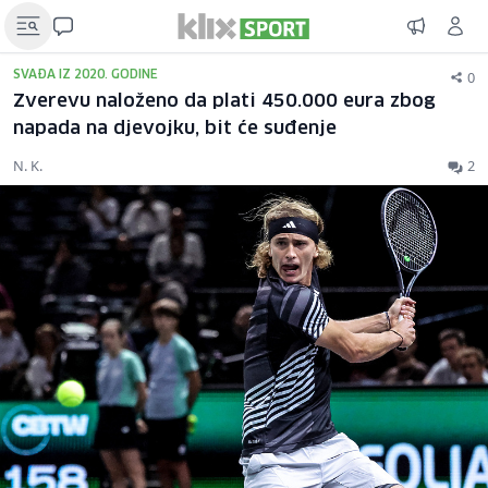
0
SVAĐA IZ 2020. GODINE
Zverevu naloženo da plati 450.000 eura zbog
napada na djevojku, bit će suđenje
N. K.
2