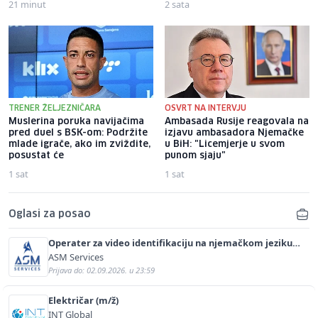
21 minut
2 sata
TRENER ŽELJEZNIČARA
OSVRT NA INTERVJU
Muslerina poruka navijačima
Ambasada Rusije reagovala na
pred duel s BSK-om: Podržite
izjavu ambasadora Njemačke
mlade igrače, ako im zviždite,
u BiH: "Licemjerje u svom
posustat će
punom sjaju"
1 sat
1 sat
Oglasi za posao
Operater za video identifikaciju na njemačkom jeziku
(m/ž)
ASM Services
Prijava do: 02.09.2026. u 23:59
Električar (m/ž)
INT Global