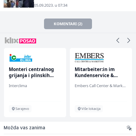
05.09.2023. u 07:34
KOMENTARI (2)
Monteri centralnog
Mitarbeiter:in im
grijanja i plinskih
Kundenservice &
instalacija (m)
Support (m/w/d)
Interclima
Embers Call Center & Marketing
Sarajevo
Više lokacija
Možda vas zanima