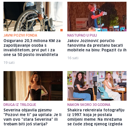
JAVNI POZIVI FONDA
NASTUPAO U PULI
Osigurano 20,3 miliona KM za
Jakov Jozinović poručio
zapošljavanje osoba s
fanovima da prestanu bacati
invaliditetom, prvi put i za
mobitele na binu: Pogazit ću ih
one sa 50 posto invaliditeta
16 sati
19 sati
DRUGA IZ TRILOGIJE
NAKON SKORO 30 GODINA
Severina objavila pjesmu
Shakira rekreirala fotografiju
"Pozovi me ti" pa upitala: Je li
iz 1997. koja je postala
vam ovo "stara Severina" ili
omiljeni meme: Na mrežama
trebam biti još starija?
se čude zbog njenog izgleda