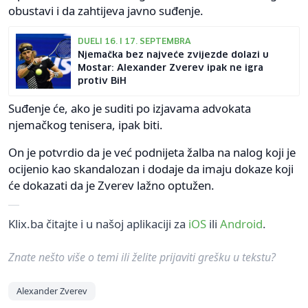
obustavi i da zahtijeva javno suđenje.
DUELI 16. I 17. SEPTEMBRA
Njemačka bez najveće zvijezde dolazi u
Mostar: Alexander Zverev ipak ne igra
protiv BiH
Suđenje će, ako je suditi po izjavama advokata
njemačkog tenisera, ipak biti.
On je potvrdio da je već podnijeta žalba na nalog koji je
ocijenio kao skandalozan i dodaje da imaju dokaze koji
će dokazati da je Zverev lažno optužen.
Klix.ba čitajte i u našoj aplikaciji za
iOS
ili
Android
.
Znate nešto više o temi ili želite prijaviti grešku u tekstu?
Alexander Zverev