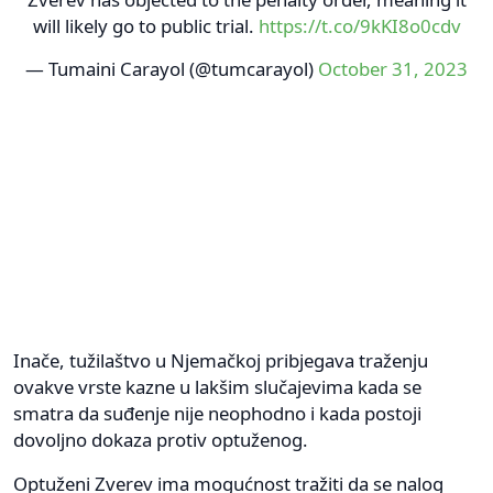
will likely go to public trial.
https://t.co/9kKI8o0cdv
— Tumaini Carayol (@tumcarayol)
October 31, 2023
Inače, tužilaštvo u Njemačkoj pribjegava traženju
ovakve vrste kazne u lakšim slučajevima kada se
smatra da suđenje nije neophodno i kada postoji
dovoljno dokaza protiv optuženog.
Optuženi Zverev ima mogućnost tražiti da se nalog