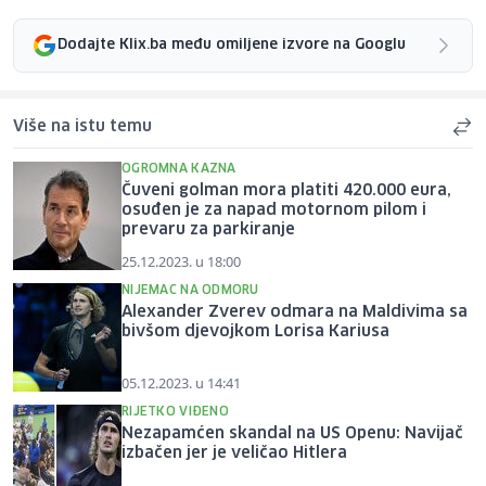
Dodajte Klix.ba među omiljene izvore na Googlu
Više na istu temu
OGROMNA KAZNA
Čuveni golman mora platiti 420.000 eura,
osuđen je za napad motornom pilom i
prevaru za parkiranje
25.12.2023. u 18:00
NIJEMAC NA ODMORU
Alexander Zverev odmara na Maldivima sa
bivšom djevojkom Lorisa Kariusa
05.12.2023. u 14:41
RIJETKO VIĐENO
Nezapamćen skandal na US Openu: Navijač
izbačen jer je veličao Hitlera