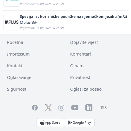
Prijava do: 07.08.2026. u 23:59
Specijalist korisničke podrške na njemačkom jeziku (m/ž)
Mplus BiH
Prijava do: 06.08.2026. u 23:59
Početna
Dojavite vijest
Impressum
Komentari
Kontakt
O nama
Oglašavanje
Privatnost
Sigurnost
Oglasi za posao
Facebook
YouTube
LinkedIn
Twitter
Instagram
RSS
App Store
Google Play