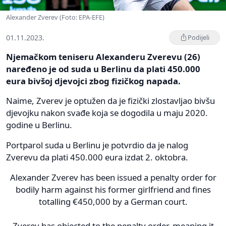
Alexander Zverev (Foto: EPA-EFE)
01.11.2023.
Podijeli
Njemačkom teniseru Alexanderu Zverevu (26)
naređeno je od suda u Berlinu da plati 450.000
eura bivšoj djevojci zbog fizičkog napada.
Naime, Zverev je optužen da je fizički zlostavljao bivšu
djevojku nakon svađe koja se dogodila u maju 2020.
godine u Berlinu.
Portparol suda u Berlinu je potvrdio da je nalog
Zverevu da plati 450.000 eura izdat 2. oktobra.
Alexander Zverev has been issued a penalty order for
bodily harm against his former girlfriend and fines
totalling €450,000 by a German court.
Zverev has objected to the penalty order, meaning it