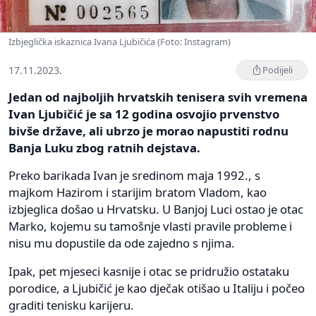
Izbjeglička iskaznica Ivana Ljubičića (Foto: Instagram)
17.11.2023.
Podijeli
Jedan od najboljih hrvatskih tenisera svih vremena
Ivan Ljubičić je sa 12 godina osvojio prvenstvo
bivše države, ali ubrzo je morao napustiti rodnu
Banja Luku zbog ratnih dejstava.
Preko barikada Ivan je sredinom maja 1992., s
majkom Hazirom i starijim bratom Vladom, kao
izbjeglica došao u Hrvatsku. U Banjoj Luci ostao je otac
Marko, kojemu su tamošnje vlasti pravile probleme i
nisu mu dopustile da ode zajedno s njima.
Ipak, pet mjeseci kasnije i otac se pridružio ostataku
porodice, a Ljubičić je kao dječak otišao u Italiju i počeo
graditi tenisku karijeru.