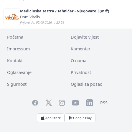
Medicinska sestra / Tehničar - Njegovatelj (m/ž)
Dom Vitalis
Prijava do: 05.09.2026. u 23:59
Početna
Dojavite vijest
Impressum
Komentari
Kontakt
O nama
Oglašavanje
Privatnost
Sigurnost
Oglasi za posao
Facebook
YouTube
LinkedIn
Twitter
Instagram
RSS
App Store
Google Play