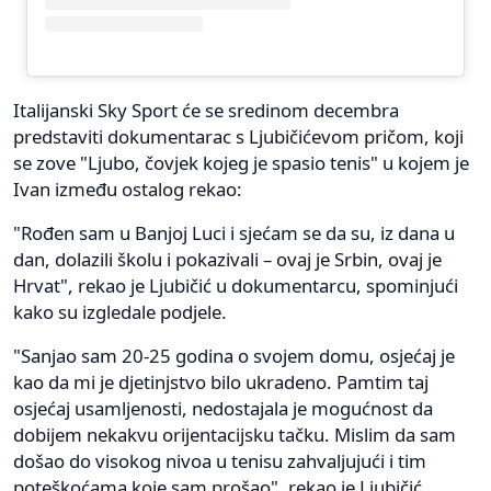
Italijanski Sky Sport će se sredinom decembra
predstaviti dokumentarac s Ljubičićevom pričom, koji
se zove "Ljubo, čovjek kojeg je spasio tenis" u kojem je
Ivan između ostalog rekao:
"Rođen sam u Banjoj Luci i sjećam se da su, iz dana u
dan, dolazili školu i pokazivali – ovaj je Srbin, ovaj je
Hrvat", rekao je Ljubičić u dokumentarcu, spominjući
kako su izgledale podjele.
"Sanjao sam 20-25 godina o svojem domu, osjećaj je
kao da mi je djetinjstvo bilo ukradeno. Pamtim taj
osjećaj usamljenosti, nedostajala je mogućnost da
dobijem nekakvu orijentacijsku tačku. Mislim da sam
došao do visokog nivoa u tenisu zahvaljujući i tim
poteškoćama koje sam prošao", rekao je Ljubičić.