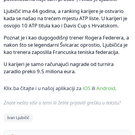
Ljubičić ima 44 godina, a ranking karijere je ostvario
kada se našao na trećem mjestu ATP liste. U karijeri je
osvojio 10 ATP titula kao i Davis Cup s Hrvatskom.
Poznat je i kao dugogodišnji trener Rogera Federera, a
nakon što se legendarni Švicarac oprostio, Ljubičića je
kao trenera zaposlila Francuska teniska federacija.
U karijeri je samo računajući nagrade od turnira
zaradio preko 9.5 miliona eura.
Klix.ba čitajte i u našoj aplikaciji za
iOS
ili
Android
.
Znate nešto više o temi ili želite prijaviti grešku u tekstu?
Ivan Ljubičić