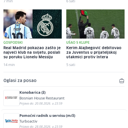
7 min
6 sati
GOSPODSKI
UŠAO S KLUPE
Real Madrid pokazao zašto je
Kerim Alajbegović debitovao
najveći klub na svijetu, poslali
za Juventus u prijateljskoj
su poruku Lionelu Messiju
utakmici protiv Intera
14 min
5 sati
Oglasi za posao
Konobarica (ž)
Bosnian House Restaurant
Prijava do: 20.08.2026. u 23:59
Pomoćni radnik u servisu (m/ž)
Turboactiv
Prijava do: 28.08.2026. u 23:59