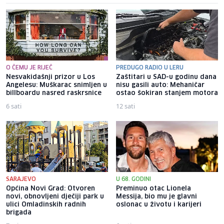
O ČEMU JE RIJEČ
PREDUGO RADIO U LERU
Nesvakidašnji prizor u Los
Zaštitari u SAD-u godinu dana
Angelesu: Muškarac snimljen u
nisu gasili auto: Mehaničar
billboardu nasred raskrsnice
ostao šokiran stanjem motora
6 sati
12 sati
SARAJEVO
U 68. GODINI
Općina Novi Grad: Otvoren
Preminuo otac Lionela
novi, obnovljeni dječiji park u
Messija, bio mu je glavni
ulici Omladinskih radnih
oslonac u životu i karijeri
brigada