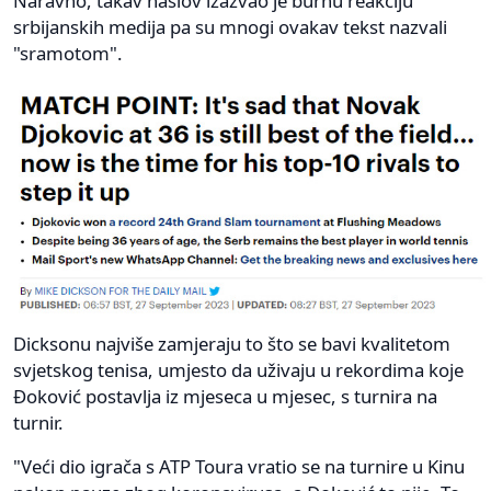
Naravno, takav naslov izazvao je burnu reakciju
srbijanskih medija pa su mnogi ovakav tekst nazvali
"sramotom".
Dicksonu najviše zamjeraju to što se bavi kvalitetom
svjetskog tenisa, umjesto da uživaju u rekordima koje
Đoković postavlja iz mjeseca u mjesec, s turnira na
turnir.
"Veći dio igrača s ATP Toura vratio se na turnire u Kinu