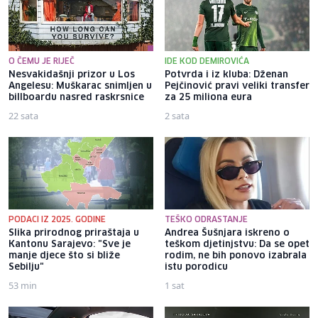
O ČEMU JE RIJEČ
IDE KOD DEMIROVIĆA
Nesvakidašnji prizor u Los
Potvrda i iz kluba: Dženan
Angelesu: Muškarac snimljen u
Pejčinović pravi veliki transfer
billboardu nasred raskrsnice
za 25 miliona eura
22 sata
2 sata
PODACI IZ 2025. GODINE
TEŠKO ODRASTANJE
Slika prirodnog priraštaja u
Andrea Šušnjara iskreno o
Kantonu Sarajevo: "Sve je
teškom djetinjstvu: Da se opet
manje djece što si bliže
rodim, ne bih ponovo izabrala
Sebilju"
istu porodicu
53 min
1 sat