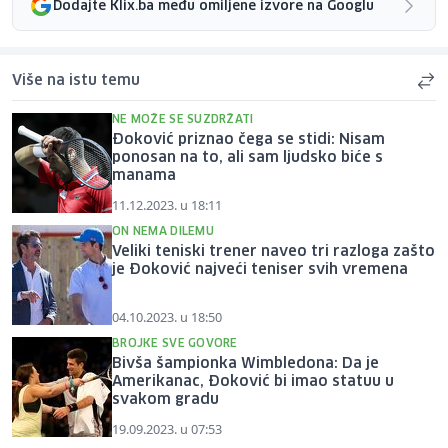
Dodajte Klix.ba među omiljene izvore na Googlu
Više na istu temu
NE MOŽE SE SUZDRŽATI
Đoković priznao čega se stidi: Nisam
ponosan na to, ali sam ljudsko biće s
manama
11.12.2023. u 18:11
ON NEMA DILEMU
Veliki teniski trener naveo tri razloga zašto
je Đoković najveći teniser svih vremena
04.10.2023. u 18:50
BROJKE SVE GOVORE
Bivša šampionka Wimbledona: Da je
Amerikanac, Đoković bi imao statuu u
svakom gradu
19.09.2023. u 07:53