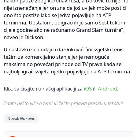
nakon pauze zbog koronavirusa, a Đoković to nije. To
nije iznenađenje jer on zna da još uvijek može postići
ono što postiže iako se jedva pojavljuje na ATP
turnirima. Uostalom, odigrao ih je samo šest tokom
cijele godine ako ne računamo Grand Slam turnire",
naveo je Dickson.
U nastavku se dodaje i da Đoković čini svjetski tenis
težim za komercijalno stanje jer je nemoguće
maksimalno povećati prihode od TV prava kada se
najbolji igrač svijeta rijetko pojavljuje na ATP turnirima.
Klix.ba čitajte i u našoj aplikaciji za
iOS
ili
Android
.
Znate nešto više o temi ili želite prijaviti grešku u tekstu?
Novak Đoković