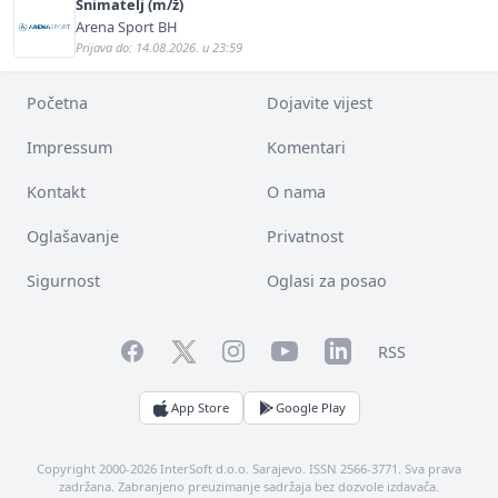
Snimatelj (m/ž)
Arena Sport BH
Prijava do: 14.08.2026. u 23:59
Početna
Dojavite vijest
Impressum
Komentari
Kontakt
O nama
Oglašavanje
Privatnost
Sigurnost
Oglasi za posao
Facebook
YouTube
LinkedIn
Twitter
Instagram
RSS
App Store
Google Play
Copyright 2000-2026 InterSoft d.o.o. Sarajevo. ISSN 2566-3771. Sva prava
zadržana. Zabranjeno preuzimanje sadržaja bez dozvole izdavača.