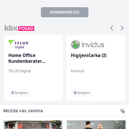
KOMENTARI (27)
Home Office
Higijeničarka (ž)
Kundenberater
(m/w/d) für Vattenfall
TELUS Digital
Invictus
Sarajevo
Sarajevo
Možda vas zanima