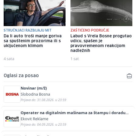
STRUČNJACI RAZBIJAJU MIT
ZAŠTIĆENO PODRUČJE
Da li auto troši manje goriva
Labud s Vrela Bosne progutao
sa spuštenim prozorima ili s
udicu, spašen je
uključenom klimom
pravovremenom reakcijom
nadležnih
4 sata
1 sat
Oglasi za posao
Novinar (m/ž)
Slobodna Bosna
Prijava do: 31.08.2026. u 23:59
Operater na digitalnim mašinama za štampu i doradu
(m/ž)
Ekovit Reklame
Prijava do: 04.09.2026. u 23:59