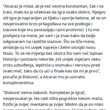
"Alcaraz je mlad, ali je već veoma konstantan, čak i na
travi, malo ko je očekivao da igra ovako dobro. Njegov
stil igre je napravljen za šljaku i sporije betone, ali se on
nevjerovatno brzo prilagođava na sve podloge i
izazove koje mu postavljaju razni protivnici. I tu me
podsjeća na mene, jer sam i ja znao kako da bolje
odgovaram na različite izazove. Što se tiče mene,
ambicije su mi uvijek najveće i želim osvojiti novu
titulu. To se ne mijenja bez obzira što sam već ispisao
historiju i postavio rekorde. Još uvijek osjećam neku
vrstu uzbuđenja, leptiriće u stomaku i nervozu pred
svaki meč, tako da ću ući u finale kao da mi je prvo",
poručio je Đoković, a Alcaraz mu je uzvratio
komplimentima.
"Đoković nema slabosti. Kompletan je igrač,
nevjerovatan je. Ne radi ništa pogrešno tokom meča,
fizički je zvijer, mentalno je zvijer. Mislim da je on miks