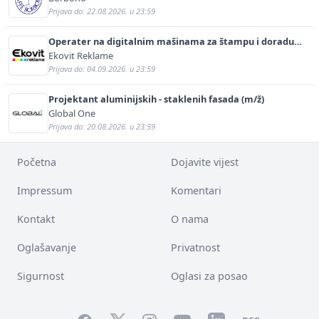
Prijava do: 22.08.2026. u 23:59
Operater na digitalnim mašinama za štampu i doradu
(m/ž)
Ekovit Reklame
Prijava do: 04.09.2026. u 23:59
Projektant aluminijskih - staklenih fasada (m/ž)
Global One
Prijava do: 20.08.2026. u 23:59
Početna
Dojavite vijest
Impressum
Komentari
Kontakt
O nama
Oglašavanje
Privatnost
Sigurnost
Oglasi za posao