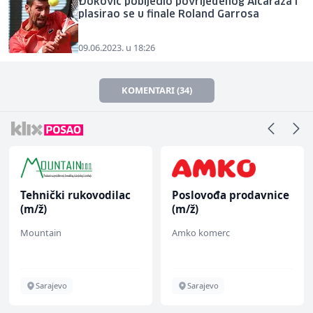
Đoković pobijedio povrijeđenog Alcaraza i
plasirao se u finale Roland Garrosa
09.06.2023. u 18:26
KOMENTARI (34)
Tehnički rukovodilac
Poslovođa prodavnice
(m/ž)
(m/ž)
Mountain
Amko komerc
Sarajevo
Sarajevo