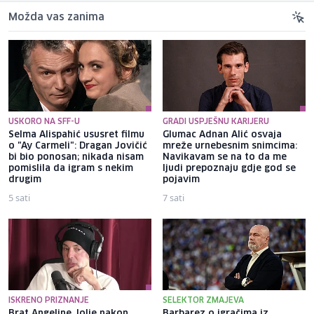
Možda vas zanima
USKORO NA SFF-U
GRADI USPJEŠNU KARIJERU
Selma Alispahić ususret filmu
Glumac Adnan Alić osvaja
o "Ay Carmeli": Dragan Jovičić
mreže urnebesnim snimcima:
bi bio ponosan; nikada nisam
Navikavam se na to da me
pomislila da igram s nekim
ljudi prepoznaju gdje god se
drugim
pojavim
5 sati
7 sati
ISKRENO PRIZNANJE
SELEKTOR ZMAJEVA
Brat Angeline Jolie nakon
Barbarez o igračima iz