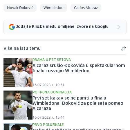
Novak Đoković
Wimbledon
Carlos Alcaraz
Dodajte Klix.ba među omiljene izvore na Googlu
Više na istu temu
DRAMA U PET SETOVA
Alcaraz srušio Đokovića u spektakularnom
finalu i osvojio Wimbledon
16.07.2023. u 19:51
POTPUNA DOMINACIJA
Prvi set kakav se ne pamti u finalu
Wimbledona: Đoković za pola sata pomeo
Alcaraza
16.07.2023. u 15:44
PRVO POLUFINALE