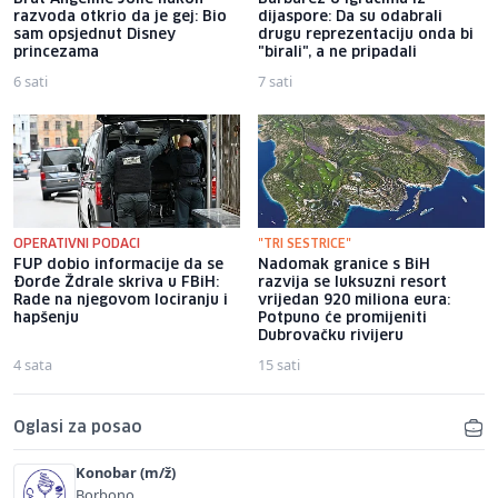
razvoda otkrio da je gej: Bio
dijaspore: Da su odabrali
sam opsjednut Disney
drugu reprezentaciju onda bi
princezama
"birali", a ne pripadali
6 sati
7 sati
OPERATIVNI PODACI
"TRI SESTRICE"
FUP dobio informacije da se
Nadomak granice s BiH
Đorđe Ždrale skriva u FBiH:
razvija se luksuzni resort
Rade na njegovom lociranju i
vrijedan 920 miliona eura:
hapšenju
Potpuno će promijeniti
Dubrovačku rivijeru
4 sata
15 sati
Oglasi za posao
Konobar (m/ž)
Borbono