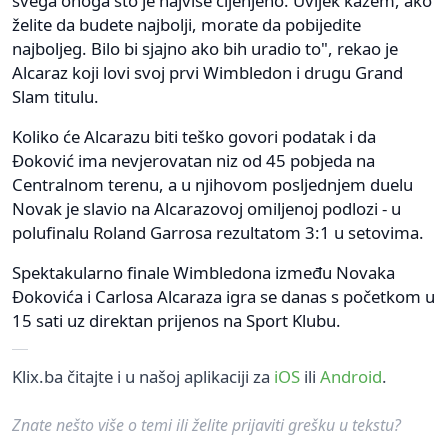
svega onoga što je najviše cijenjeno. Uvijek kažem, ako
želite da budete najbolji, morate da pobijedite
najboljeg. Bilo bi sjajno ako bih uradio to", rekao je
Alcaraz koji lovi svoj prvi Wimbledon i drugu Grand
Slam titulu.
Koliko će Alcarazu biti teško govori podatak i da
Đoković ima nevjerovatan niz od 45 pobjeda na
Centralnom terenu, a u njihovom posljednjem duelu
Novak je slavio na Alcarazovoj omiljenoj podlozi - u
polufinalu Roland Garrosa rezultatom 3:1 u setovima.
Spektakularno finale Wimbledona između Novaka
Đokovića i Carlosa Alcaraza igra se danas s početkom u
15 sati uz direktan prijenos na Sport Klubu.
Klix.ba čitajte i u našoj aplikaciji za
iOS
ili
Android
.
Znate nešto više o temi ili želite prijaviti grešku u tekstu?