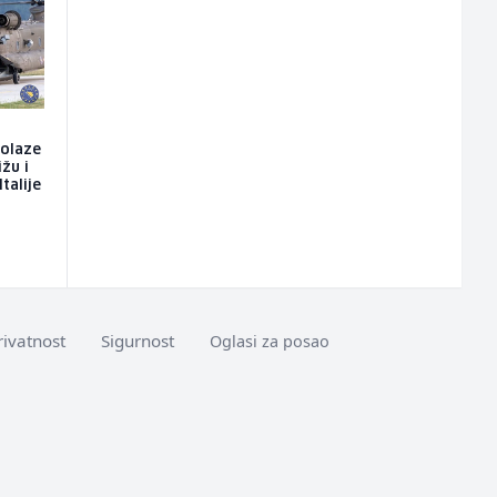
dolaze
ižu i
talije
rivatnost
Sigurnost
Oglasi za posao