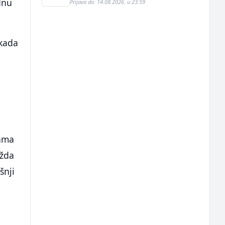
dnu
Prijava do: 14.08.2026. u 23:59
ikada
kama
ožda
šnji