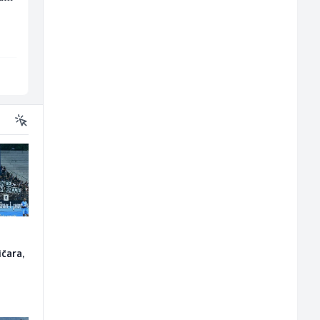
Lidl BH
Servicepoint
Lepenica
Sarajevo
o
ičara,