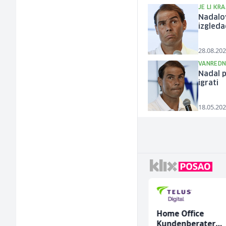
JE LI KRA
Nadalov
izgled
28.08.202
VANREDN
Nadal p
igrati
18.05.202
Limar (m)
Home Office
Kundenberater