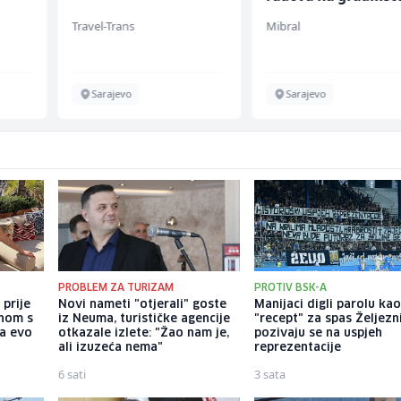
(m/ž)
Travel-Trans
Mibral
en
Sarajevo
Sarajevo
PROBLEM ZA TURIZAM
PROTIV BSK-A
 prije
Novi nameti "otjerali" goste
Manijaci digli parolu ka
enom s
iz Neuma, turističke agencije
"recept" za spas Željezn
 a evo
otkazale izlete: "Žao nam je,
pozivaju se na uspjeh
ali izuzeća nema"
reprezentacije
6 sati
3 sata