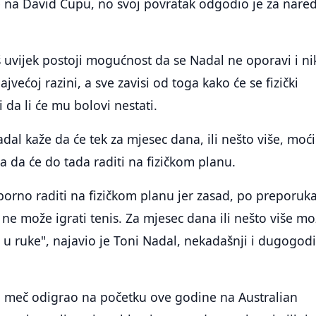
 na David Cupu, no svoj povratak odgodio je za nare
 uvijek postoji mogućnost da se Nadal ne oporavi i n
ajvećoj razini, a sve zavisi od toga kako će se fizički
i da li će mu bolovi nestati.
dal kaže da će tek za mjesec dana, ili nešto više, moći
 a da će do tada raditi na fizičkom planu.
porno raditi na fizičkom planu jer zasad, po preporu
k ne može igrati tenis. Za mjesec dana ili nešto više m
t u ruke", najavio je Toni Nadal, nekadašnji i dugogodi
ji meč odigrao na početku ove godine na Australian