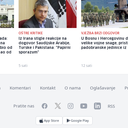
OŠTRE KRITIKE
VJEŽBA BRZI ODGOVOR
ada:
Iz Irana stigle reakcije na
U Bosnu i Hercegovinu 
ina
dogovor Saudijske Arabije,
velike vojne snage, prist
ubio od
Turske i Pakistana: "Papirni
padobranske jedinice iz I
tao od
sporazum"
5 sati
12 sati
m
Komentari
Kontakt
O nama
Oglašavanje
P
Facebook
YouTube
LinkedIn
Twitter
Instagram
RSS
Pratite nas
App Store
Google Play