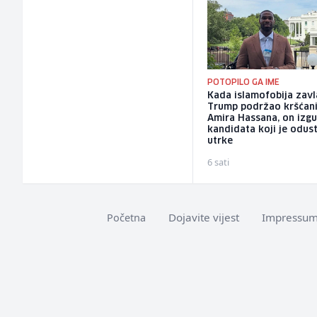
POTOPILO GA IME
Kada islamofobija zavl
Trump podržao kršćan
Amira Hassana, on izg
kandidata koji je odus
utrke
6 sati
Dojavite vijest
Impressu
Početna