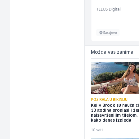
(m/w/d) für ein
Mountain
TELUS Digital
renommiertes
Schuhunternehm
Sarajevo
Sarajevo
Možda vas zanima
POZIRALA U BIKINIJU
Kelly Brook su naučnici
10 godina proglasili ž
najsavršenijim tijelom,
kako danas izgleda
10 sati