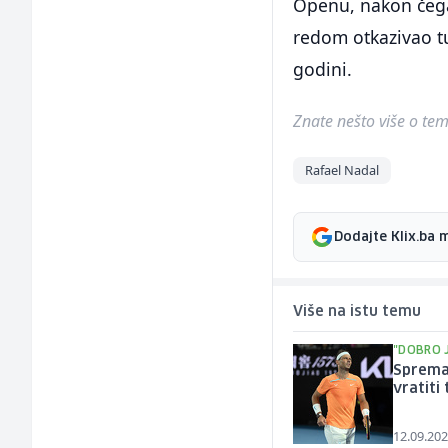
Openu, nakon čega
redom otkazivao tu
godini.
Znate nešto više o temi 
Rafael Nadal
Dodajte Klix.ba 
Više na istu temu
"DOBRO J
Sprema 
vratiti
12.09.202