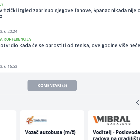
J?
 fizički izgled zabrinuo njegove fanove, Španac nikada nije
ao
3. u 20:24
A KONFERENCIJA
otvrdio kada će se oprostiti od tenisa, ove godine više neć
3. u 16:53
KOMENTARI (5)
Vozač autobusa (m/ž)
Voditelj - Poslovođ
radova na gradilišt