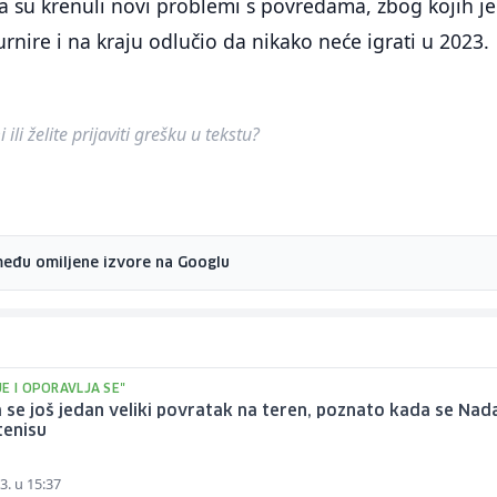
 su krenuli novi problemi s povredama, zbog kojih je
rnire i na kraju odlučio da nikako neće igrati u 2023.
ili želite prijaviti grešku u tekstu?
među omiljene izvore na Googlu
E I OPORAVLJA SE"
se još jedan veliki povratak na teren, poznato kada se Nadal
 tenisu
3. u 15:37