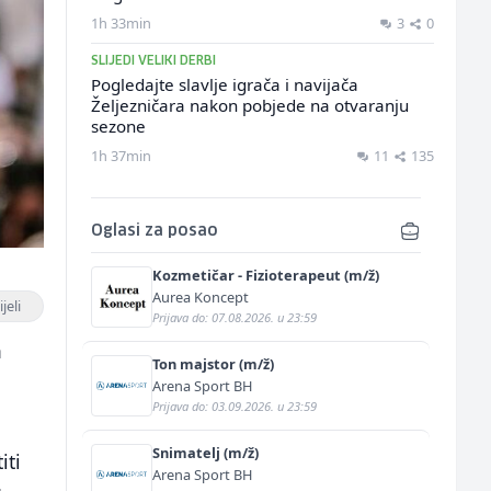
1h 33min
3
0
SLIJEDI VELIKI DERBI
Pogledajte slavlje igrača i navijača
Željezničara nakon pobjede na otvaranju
sezone
1h 37min
11
135
Oglasi za posao
Kozmetičar - Fizioterapeut (m/ž)
Aurea Koncept
jeli
Prijava do: 07.08.2026. u 23:59
a
Ton majstor (m/ž)
Arena Sport BH
Prijava do: 03.09.2026. u 23:59
Snimatelj (m/ž)
iti
Arena Sport BH