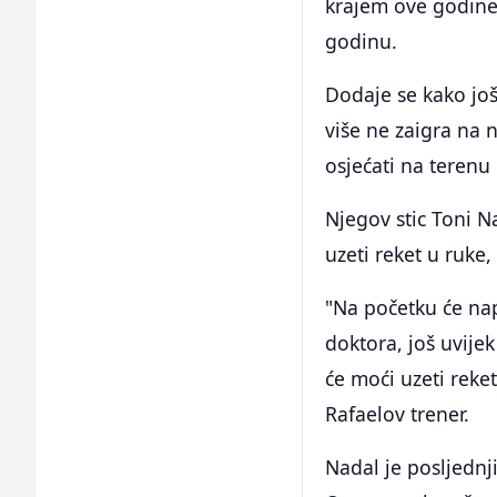
krajem ove godine
godinu.
Dodaje se kako još
više ne zaigra na n
osjećati na terenu 
Njegov stic Toni Na
uzeti reket u ruke,
"Na početku će na
doktora, još uvije
će moći uzeti reke
Rafaelov trener.
Nadal je posljedn