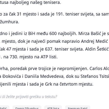
tusa najboljeg našeg tenisera.
 za čak 31 mjesto i sada je 191. teniser svijeta, sa sa
Džumhura.
dno i jedini iz BiH među 600 najboljih. Mirza Bašić je 
 mjesto, dok je najveći pomak napravio Andrej Medić 
k 47 mjesta i sada je 637. teniser svijeta. Aldin Šetkić
 na 730. mjesto na ATP listi.
vrha, poredak prve trojice je nepromijenjen. Carlos Al
 Đokovića i Daniila Medvedeva, dok su Stefanos Tsits
jenili mjesta i sada je Grk na četvrtom mjestu.
ili želite prijaviti grešku u tekstu?
Bašić
Damir Džumhur
ATP lista
Nerman Fatić