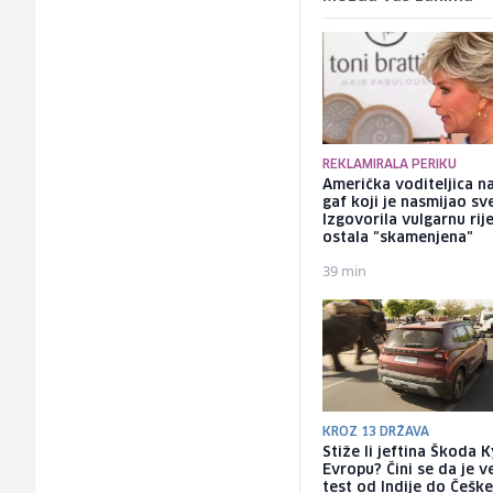
REKLAMIRALA PERIKU
Američka voditeljica n
gaf koji je nasmijao sve
Izgovorila vulgarnu rij
ostala "skamenjena"
39 min
KROZ 13 DRŽAVA
Stiže li jeftina Škoda 
Evropu? Čini se da je ve
test od Indije do Češk