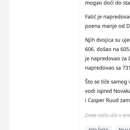
mogao doći do sta
Fatić je napredovao
poena manje od 
Njih dvojica su uje
606. došao na 605.
je napredovao za ča
napredovao sa 731.
Što se tiče samog 
vodi ispred Novaka
i Casper Ruud zami
Znate nešto više o temi 
Aldin Šetkić
Mirza 