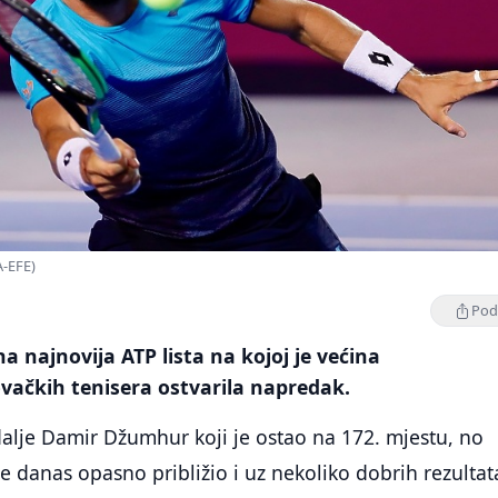
-EFE)
Podi
a najnovija ATP lista na kojoj je većina
ačkih tenisera ostvarila napredak.
i dalje Damir Džumhur koji je ostao na 172. mjestu, no
 danas opasno približio i uz nekoliko dobrih rezultat