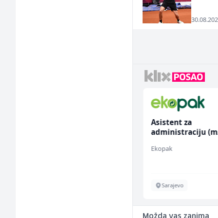
30.08.202
Prodajni savjetnik (m/
Asistent za
ž)
administraciju (m
Tehnolix
Ekopak
Sarajevo
Sarajevo
Možda vas zanima