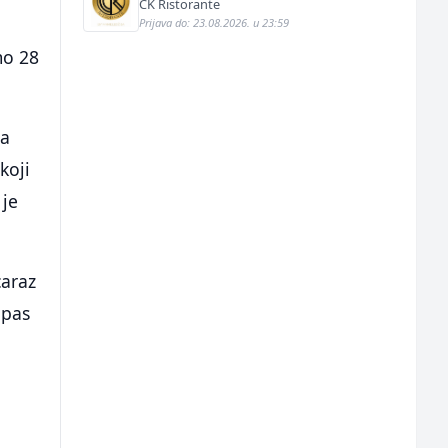
CK Ristorante
Prijava do: 23.08.2026. u 23:59
mo 28
sa
koji
 je
caraz
ipas