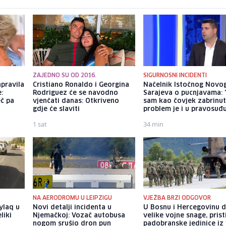
ZAJEDNO SU OD 2016.
SIGURNOSNI INCIDENTI
apravila
Cristiano Ronaldo i Georgina
Načelnik Istočnog Novo
:
Rodriguez će se navodno
Sarajeva o pucnjavama: "
eč pa
vjenčati danas: Otkriveno
sam kao čovjek zabrinut
gdje će slaviti
problem je i u pravosuđ
1 sat
34 min
NA AERODROMU U LEIPZIGU
VJEŽBA BRZI ODGOVOR
Kylaq u
Novi detalji incidenta u
U Bosnu i Hercegovinu 
liki
Njemačkoj: Vozač autobusa
velike vojne snage, prist
e
nogom srušio dron pun
padobranske jedinice iz I