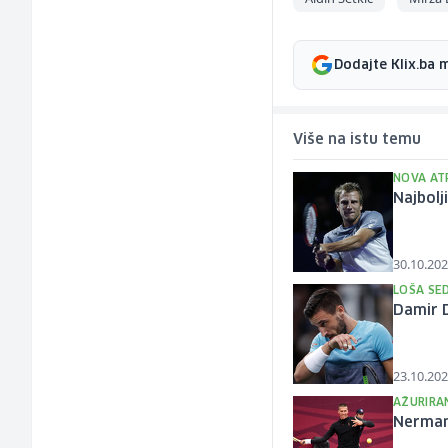
Dodajte Klix.ba 
Više na istu temu
NOVA AT
Najbolj
30.10.202
LOŠA SED
Damir D
23.10.202
AŽURIRA
Nerman 