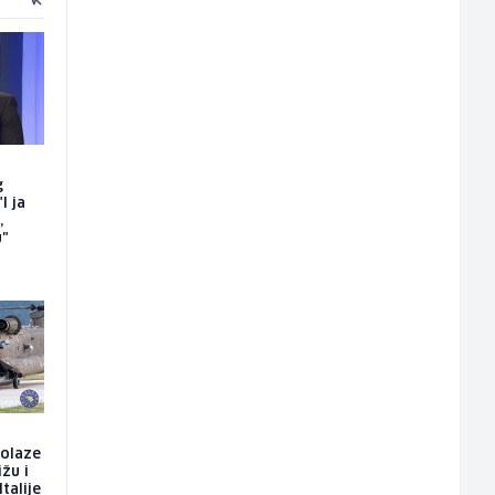
g
I ja
,
u"
dolaze
ižu i
talije