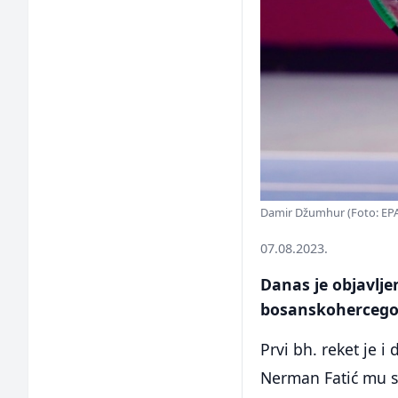
Damir Džumhur (Foto: EPA
07.08.2023.
Danas je objavljen
bosanskohercegov
Prvi bh. reket je 
Nerman Fatić mu se