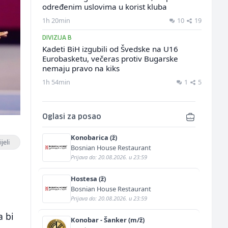
određenim uslovima u korist kluba
1h 20min
10
19
DIVIZIJA B
Kadeti BiH izgubili od Švedske na U16
Eurobasketu, večeras protiv Bugarske
nemaju pravo na kiks
1h 54min
1
5
Oglasi za posao
Konobarica (ž)
jeli
Bosnian House Restaurant
Prijava do: 20.08.2026. u 23:59
Hostesa (ž)
Bosnian House Restaurant
Prijava do: 20.08.2026. u 23:59
a bi
Konobar - Šanker (m/ž)