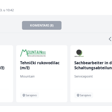
3. u 10:42
KOMENTARI (8)
Tehnički rukovodilac
Sachbearbeiter in d
/ž)
(m/ž)
Schaltungsabteilu
(m/w)
Mountain
Servicepoint
Sarajevo
Sarajevo