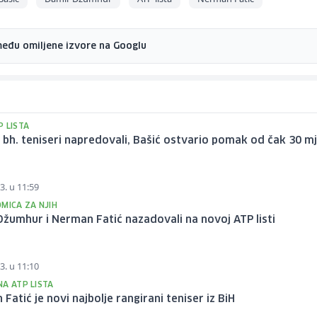
među omiljene izvore na Googlu
P LISTA
i bh. teniseri napredovali, Bašić ostvario pomak od čak 30 m
3. u 11:59
MICA ZA NJIH
žumhur i Nerman Fatić nazadovali na novoj ATP listi
3. u 11:10
NA ATP LISTA
Fatić je novi najbolje rangirani teniser iz BiH