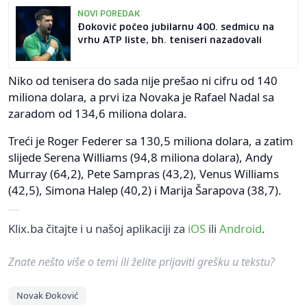
NOVI POREDAK
Đoković počeo jubilarnu 400. sedmicu na
vrhu ATP liste, bh. teniseri nazadovali
Niko od tenisera do sada nije prešao ni cifru od 140
miliona dolara, a prvi iza Novaka je Rafael Nadal sa
zaradom od 134,6 miliona dolara.
Treći je Roger Federer sa 130,5 miliona dolara, a zatim
slijede Serena Williams (94,8 miliona dolara), Andy
Murray (64,2), Pete Sampras (43,2), Venus Williams
(42,5), Simona Halep (40,2) i Marija Šarapova (38,7).
Klix.ba čitajte i u našoj aplikaciji za
iOS
ili
Android
.
Znate nešto više o temi ili želite prijaviti grešku u tekstu?
Novak Đoković