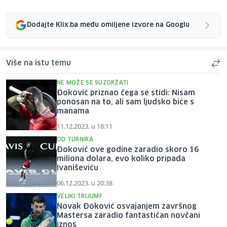
Dodajte Klix.ba među omiljene izvore na Googlu
Više na istu temu
NE MOŽE SE SUZDRŽATI
Đoković priznao čega se stidi: Nisam
ponosan na to, ali sam ljudsko biće s
manama
11.12.2023. u 18:11
OD TURNIRA
Đoković ove godine zaradio skoro 16
miliona dolara, evo koliko pripada
Ivaniševiću
06.12.2023. u 20:38
VELIKI TRIJUMF
Novak Đoković osvajanjem završnog
Mastersa zaradio fantastičan novčani
iznos