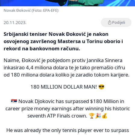
Novak Đoković (Foto: EPA-EFE)
20.11.2023.
Podijeli
Srbijanski teniser Novak Đoković je nakon
osvojenog završenog Mastersa u Torinu oborio i
rekord na bankovnom računu.
Naime, Đoković je pobjedom protiv Jannika Sinnera
inkasirao 4,4 miliona dolara te je tako premašio cifru
od 180 miliona dolara koliko je zaradio tokom karijere.
180 MILLION DOLLAR MAN! 😎
🇷🇸 Novak Djokovic has surpassed $180 Million in
career prize money earnings after winning his historic
seventh ATP Finals crown. 🏆🎉💰
He was already the only tennis player ever to surpass