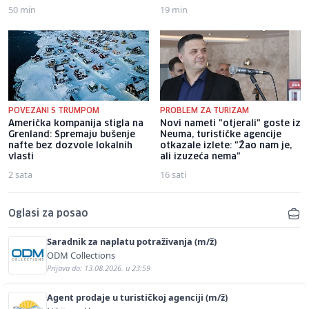
50 min
19 min
POVEZANI S TRUMPOM
PROBLEM ZA TURIZAM
Američka kompanija stigla na
Novi nameti "otjerali" goste iz
Grenland: Spremaju bušenje
Neuma, turističke agencije
nafte bez dozvole lokalnih
otkazale izlete: "Žao nam je,
vlasti
ali izuzeća nema"
2 sata
16 sati
Oglasi za posao
Saradnik za naplatu potraživanja (m/ž)
ODM Collections
Prijava do: 13.08.2026. u 23:59
Agent prodaje u turističkoj agenciji (m/ž)