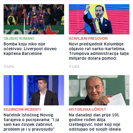
OBJAVIO ROMANO
ISCRPLJENI PREGOVORI
Bomba koju niko nije
Novi predsjednik Kolumbije
očekivao: Liverpool doveo
objavio rat narko-kartelima,
kapitena Barcelone
Trumpova administracija šalje
milijardu dolara pomoći
3 sata
3 sata
SIGURNOSNI INCIDENTI
HISTORIJSKA LIČNOST
Načelnik Istočnog Novog
Na današnji dan prije 101.
Sarajeva o pucnjavama: "I ja
godine rođen Alija
sam kao čovjek zabrinut,
Izetbegović, lider koji nije
problem je i u pravosuđu"
odstupao od svojih ideala