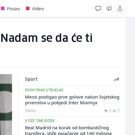
Posao
Video
 Nadam se da će ti
Sport
DVOSTRUKI STRIJELAC
Messi postigao prve golove nakon Svjetskog
prvenstva u pobjedi Inter Miamija
54min
3
7
STIŽE TINEJDŽER
Real Madrid na korak od bombastičnog
transfera, stiže pojačanje od 140 miliona