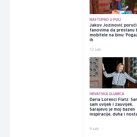
NASTUPAO U PULI
Jakov Jozinović poruč
fanovima da prestanu 
mobitele na binu: Pogaz
ih
12 sati
HRVATSKA GLUMICA
Daria Lorenci Flatz: Sa
sam uvijek i zauvijek,
Sarajevo je moj bazen
inspiracije, duha i nost
9 sati