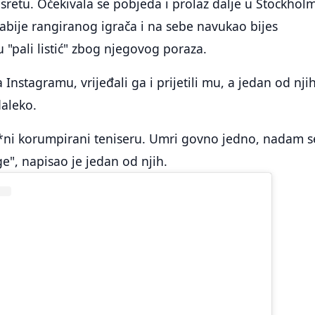
sretu. Očekivala se pobjeda i prolaz dalje u Stockhol
labije rangiranog igrača i na sebe navukao bijes
u "pali listić" zbog njegovog poraza.
a Instagramu, vrijeđali ga i prijetili mu, a jedan od njih
daleko.
**ni korumpirani teniseru. Umri govno jedno, nadam s
ge", napisao je jedan od njih.