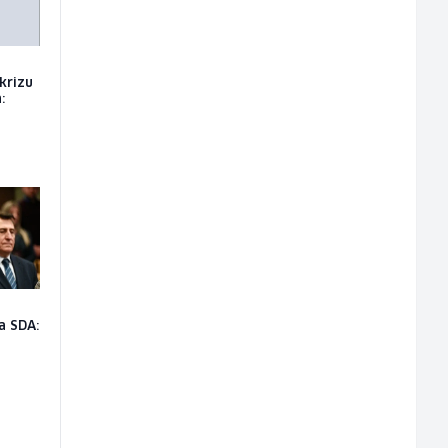
 krizu
:
a SDA: