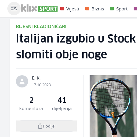
Vijesti
Biznis
Sport
BIJESNI KLADIONIČARI
Italijan izgubio u Sto
slomiti obje noge
E. K.
17.10.2023.
2
41
komentara
dijeljenja
Podijeli