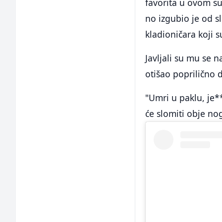
favorita u ovom su
no izgubio je od s
kladioničara koji s
Javljali su mu se n
otišao poprilično 
"Umri u paklu, je
će slomiti obje no