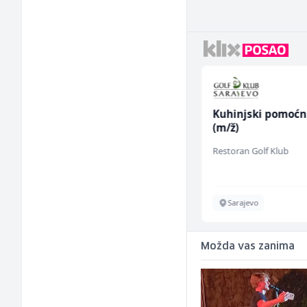
Komercijalista -
Kuhinjski pomoćn
Serviser kafe aparata
(m/ž)
(m/ž)
P Trade
Restoran Golf Klub
Tuzla
Sarajevo
Možda vas zanima