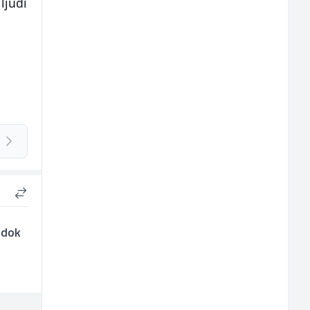
ljudi
a dok