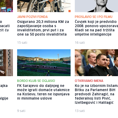
JAVNI POZIVI FONDA
PROSLAVIO SE I PO FILMU
io
Osigurano 20,3 miliona KM za
Čovjek koji je predvidio
bacati
zapošljavanje osoba s
2008. ponovo upozorava
it ću
invaliditetom, prvi put i za
Kladi se na pad tržišta
one sa 50 posto invaliditeta
umjetne inteligencije
15 sati
16 sati
BORDO KLUB SE OGLASIO
OTKRIVAMO IMENA
rajka
FK Sarajevo do daljnjeg ne
Ko je na izbornim listam
može igrati domaće utakmice
Bitku za Parlament BiH
na Koševu, teren ne ispunjava
predvodi Zahiragić, na
algije
ni minimalne uslove
federalnoj listi Pivić,
Izetbegović i Halilagić
9 sati
13 sati