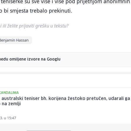
i teniserke su sve više i više pod prijetnjom anonimnih 
o bi smjesta trebalo prekinuti.
ili želite prijaviti grešku u tekstu?
Benjamin Hassan
među omiljene izvore na Googlu
KANDALIMA
 australski teniser bh. korijena žestoko pretučen, udarali g
o na zemlji
3. u 15:47