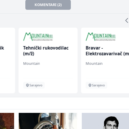
KOMENTARI (2)
ik
Tehnički rukovodilac
Bravar -
(m/ž)
Elektrozavarivač (m
Mountain
Mountain
Sarajevo
Sarajevo