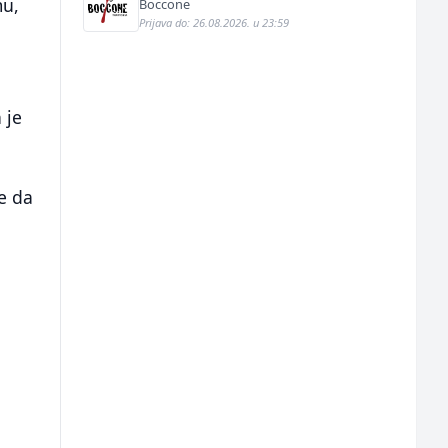
mu,
Boccone
Prijava do: 26.08.2026. u 23:59
 je
e da