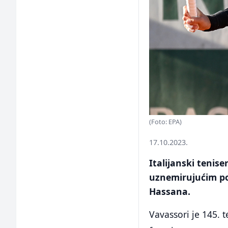
(Foto: EPA)
17.10.2023.
Italijanski tenise
uznemirujućim p
Hassana.
Vavassori je 145. t