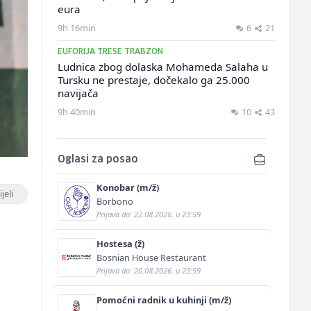
eura
9h 16min
6
21
EUFORIJA TRESE TRABZON
Ludnica zbog dolaska Mohameda Salaha u
Tursku ne prestaje, dočekalo ga 25.000
navijača
9h 40min
10
43
Oglasi za posao
Konobar (m/ž)
jeli
Borbono
Prijava do: 22.08.2026. u 23:59
Hostesa (ž)
Bosnian House Restaurant
Prijava do: 20.08.2026. u 23:59
Pomoćni radnik u kuhinji (m/ž)