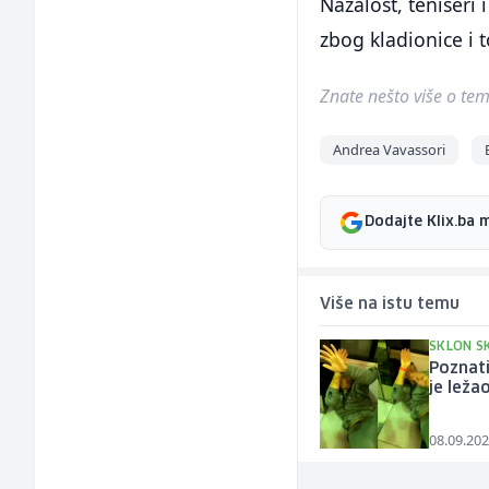
Nažalost, teniseri 
zbog kladionice i t
Znate nešto više o temi 
Andrea Vavassori
Dodajte Klix.ba 
Više na istu temu
SKLON S
Poznati
je leža
08.09.202