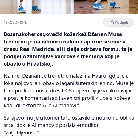
16.07.2023.
Podijeli
Bosanskohercegovački košarkaš Džanan Musa
trenutno je na odmoru nakon naporne sezone u
dresu Real Madrida, ali i dalje održava formu, te je
podijelio zanimljive kadrove s treninga koji je
obavio u Hrvatskoj.
Naime, Džanan se trenutno nalazi na Hvaru, gdje je u
lokalnoj dvorani obavio lagani šuterski trening. Musa je
tom prilikom nosio dres FK Sarajevo čiji je veliki navijač,
a post je komentarisao i zvanični profil kluba s Koševa
kao i direktorica Ajla Alimanović.
Sarajevo mu je u komentaru ostavilo emotikon u obliku
srca, dok je Alimanović poslala emotikon
"zaljubljenosti".