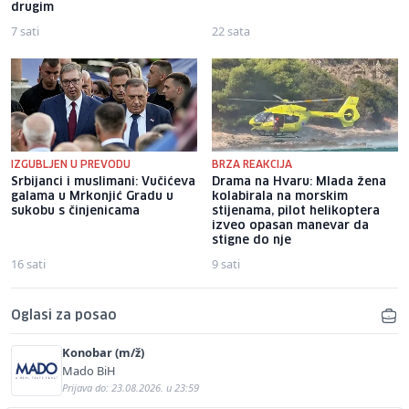
drugim
7 sati
22 sata
IZGUBLJEN U PREVODU
BRZA REAKCIJA
Srbijanci i muslimani: Vučićeva
Drama na Hvaru: Mlada žena
galama u Mrkonjić Gradu u
kolabirala na morskim
sukobu s činjenicama
stijenama, pilot helikoptera
izveo opasan manevar da
stigne do nje
16 sati
9 sati
Oglasi za posao
Konobar (m/ž)
Mado BiH
Prijava do: 23.08.2026. u 23:59