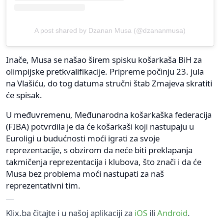
A post shared by Dzanan Musa (@dzananmusa)
Inače, Musa se našao širem spisku košarkaša BiH za
olimpijske pretkvalifikacije. Pripreme počinju 23. jula
na Vlašiću, do tog datuma stručni štab Zmajeva skratiti
će spisak.
U međuvremenu, Međunarodna košarkaška federacija
(FIBA) potvrdila je da će košarkaši koji nastupaju u
Euroligi u budućnosti moći igrati za svoje
reprezentacije, s obzirom da neće biti preklapanja
takmičenja reprezentacija i klubova, što znači i da će
Musa bez problema moći nastupati za naš
reprezentativni tim.
Klix.ba čitajte i u našoj aplikaciji za
iOS
ili
Android
.