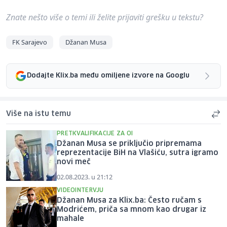
Znate nešto više o temi ili želite prijaviti grešku u tekstu?
FK Sarajevo
Džanan Musa
Dodajte Klix.ba među omiljene izvore na Googlu
Više na istu temu
PRETKVALIFIKACIJE ZA OI
Džanan Musa se priključio pripremama
reprezentacije BiH na Vlašiću, sutra igramo
novi meč
02.08.2023. u 21:12
VIDEOINTERVJU
Džanan Musa za Klix.ba: Često ručam s
Modrićem, priča sa mnom kao drugar iz
mahale