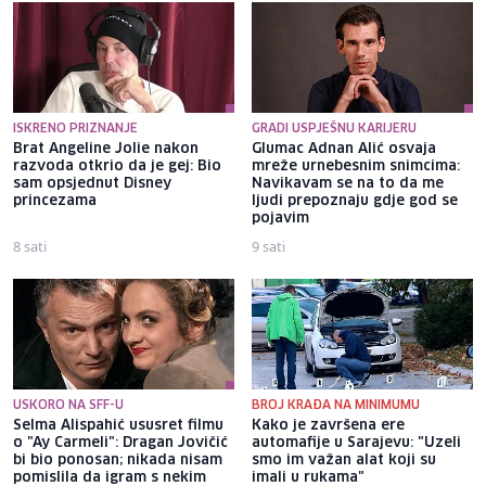
ISKRENO PRIZNANJE
GRADI USPJEŠNU KARIJERU
Brat Angeline Jolie nakon
Glumac Adnan Alić osvaja
razvoda otkrio da je gej: Bio
mreže urnebesnim snimcima:
sam opsjednut Disney
Navikavam se na to da me
princezama
ljudi prepoznaju gdje god se
pojavim
8 sati
9 sati
USKORO NA SFF-U
BROJ KRAĐA NA MINIMUMU
Selma Alispahić ususret filmu
Kako je završena ere
o "Ay Carmeli": Dragan Jovičić
automafije u Sarajevu: "Uzeli
bi bio ponosan; nikada nisam
smo im važan alat koji su
pomislila da igram s nekim
imali u rukama"