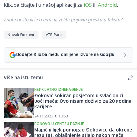
Klix.ba čitajte i u našoj aplikaciji za
iOS
ili
Android
.
Znate nešto više o temi ili želite prijaviti grešku u tekstu?
Novak Đoković
ATP Pariz
Dodajte Klix.ba među omiljene izvore na Googlu
Više na istu temu
NEPRIJATNO IZNENAĐENJE
Đoković šokiran posjetom u svlačionici
uoči meča: Ovo nisam doživio za 20 godina
karijere
24.11.2023. u 13:53
PONOVO U CENTRU PAŽNJE
Magični lijek pomogao Đokoviću da okrene
rezultat, objašnjenje stiglo nakon meča