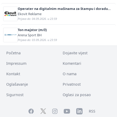
Operater na digitalnim mašinama za štampu i doradu
(m/ž)
Ekovit Reklame
Prijava do: 04.09.2026. u 23:59
Ton majstor (m/ž)
Arena Sport BH
Prijava do: 03.09.2026. u 23:59
Početna
Dojavite vijest
Impressum
Komentari
Kontakt
O nama
Oglašavanje
Privatnost
Sigurnost
Oglasi za posao
Facebook
YouTube
LinkedIn
Twitter
Instagram
RSS