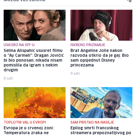
USKORO NA SFF-U
ISKRENO PRIZNANJE
Selma Alispahić ususret filmu
Brat Angeline Jolie nakon
o "Ay Carmeli": Dragan Jovičić
razvoda otkrio da je gej: Bio
bi bio ponosan; nikada nisam
sam opsjednut Disney
pomislila da igram s nekim
princezama
drugim
9 sati
8 sati
TOPLOTNI VAL U EVROPI
SAM PRISTAO NA NASILJE
Evropa je u crvenoj zoni:
Epilog smrti francuskog
Temperatura zraka ne
streamera prepoznatljivog po