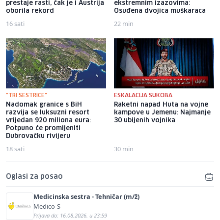
prestaje rasti, čak je i Austrija
ekstremnim izazovima:
oborila rekord
Osuđena dvojica muškaraca
16 sati
22 min
"TRI SESTRICE"
ESKALACIJA SUKOBA
Nadomak granice s BiH
Raketni napad Huta na vojne
razvija se luksuzni resort
kampove u Jemenu: Najmanje
vrijedan 920 miliona eura:
30 ubijenih vojnika
Potpuno će promijeniti
Dubrovačku rivijeru
18 sati
30 min
Oglasi za posao
Medicinska sestra - Tehničar (m/ž)
Medico-S
Prijava do: 16.08.2026. u 23:59