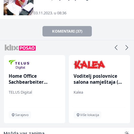
03.11.2023. u 08:36
KOMENTARI (37)
Home Office
Voditelj poslovnice
Sachbearbeiter
salona namještaja (m/
(m/w/d) für einen
ž)
TELUS Digital
Kalea
bekannten deutschen
Energieversorger
Sarajevo
Više lokacija
Možda vas zanima