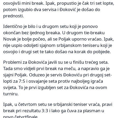
osvojivši mini break. Ipak, propustio je čak tri set lopte,
potom izgubio dva servisa i Đoković je došao do
prednosti.
Identično je bilo i u drugom setu koji je ponovo
okončan bez ijednog breaka. U drugom tie-breaku
Novak je bolje počeo, ali se Poljak uporno vraćao. Ipak,
nije uspio odoljeti sjajnom srbijanskom teniseru koji je
osvojio i drugi set te tako došao na korak do pobjede.
Problemi za Đokovića javili su se u finišu trećeg seta.
Tada smo vidjeli prvi break na meču, a napravio ga je
sjajni Poljak. Oduzeo je servis Đokoviću pri drugoj set-
lopti za 7:5 i osvajanje seta protiv najboljeg igrača
svijeta. To je prvi izgubljen set za Đokovića na ovom
turniru.
Ipak, u četvrtom setu se srbijanski teniser vraća, pravi
break pri rezultatu 3:3 i lako ga čuva za plasman u
novo četvrtfinale.