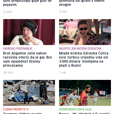
ljudi prepoznaju gdje god se
pomislila da igram s nekim
pojavim
drugim
2 sata
2 min
ISKRENO PRIZNANJE
SKUPOCJEN MODNI DODATAK
Brat Angeline Jolie nakon
Mlađa kćerka Zdravka Čolića
razvoda otkrio da je gej: Bio
nosi torbicu vrijednu više od
sam opsjednut Disney
3.000 dolara: Snimljena na
princezama
plaži u Budvi
36 min
1 sat
ČUDNI PRIORITETI
KONFERENCIJSKA LIGA