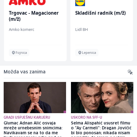
Trgovac - Magacioner
Skladišni radnik (m/ž)
(m/ž)
Amko komerc
Lidl BH
Fojnica
Lepenica
Možda vas zanima
GRADI USPJEŠNU KARIJERU
USKORO NA SFF-U
Glumac Adnan Alić osvaja
Selma Alispahić ususret filmu
mreže urnebesnim snimcima:
o "Ay Carmeli": Dragan Jovičić
Navikavam se na to da me
bi bio ponosan; nikada nisam