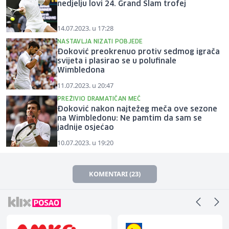
nedjelju lovi 24. Grand Slam trofej
14.07.2023. u 17:28
NASTAVLJA NIZATI POBJEDE
Đoković preokrenuo protiv sedmog igrača
svijeta i plasirao se u polufinale
Wimbledona
11.07.2023. u 20:47
PREŽIVIO DRAMATIČAN MEČ
Đoković nakon najtežeg meča ove sezone
na Wimbledonu: Ne pamtim da sam se
jadnije osjećao
10.07.2023. u 19:20
KOMENTARI (23)