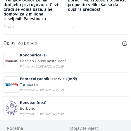
Trumpov Odbor za mir
Borac - ML Vitebsk 1:0: Juričić
dodijelio prvi ugovor u Gazi:
propustio veliku šansu da
Gradi se vojna baza, a ne
duplira prednost
domovi za 2 miliona
raseljenih Palestinaca
3 sata
1 sat
Oglasi za posao
Konobarica (ž)
Bosnian House Restaurant
Prijava do: 20.08.2026. u 23:59
Pomoćni radnik u servisu (m/ž)
Turboactiv
Prijava do: 28.08.2026. u 23:59
Konobar (m/ž)
Borbono
Prijava do: 22.08.2026. u 23:59
Početna
Dojavite vijest