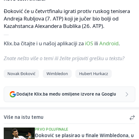
Đoković će u četvrtfinalu igrati protiv ruskog tenisera
Andreja Rubljova (7. ATP) koji je jučer bio bolji od
Kazahstanca Alexandera Bublika (26. ATP).
Klix.ba čitajte i u našoj aplikaciji za
iOS
ili
Android
.
Znate nešto više o temi ili želite prijaviti grešku u tekstu?
Novak Đoković
Wimbledon
Hubert Hurkacz
Dodajte Klix.ba među omiljene izvore na Googlu
Više na istu temu
PRVO POLUFINALE
Đoković se plasirao u finale Wimbledona, u