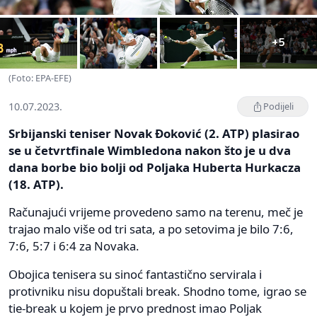
+5
(Foto: EPA-EFE)
10.07.2023.
Podijeli
Srbijanski teniser Novak Đoković (2. ATP) plasirao
se u četvrtfinale Wimbledona nakon što je u dva
dana borbe bio bolji od Poljaka Huberta Hurkacza
(18. ATP).
Računajući vrijeme provedeno samo na terenu, meč je
trajao malo više od tri sata, a po setovima je bilo 7:6,
7:6, 5:7 i 6:4 za Novaka.
Obojica tenisera su sinoć fantastično servirala i
protivniku nisu dopuštali break. Shodno tome, igrao se
tie-break u kojem je prvo prednost imao Poljak