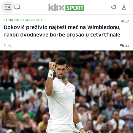
54
KONAČNO IZGUBIO SET
Đoković preživio najteži meč na Wimbledonu,
nakon dvodnevne borbe prošao u četvrtfinale
N. K.
23