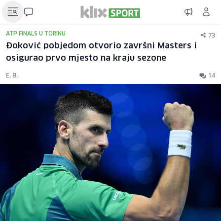
73
ATP FINALS U TORINU
Đoković pobjedom otvorio završni Masters i
osigurao prvo mjesto na kraju sezone
E. B.
14