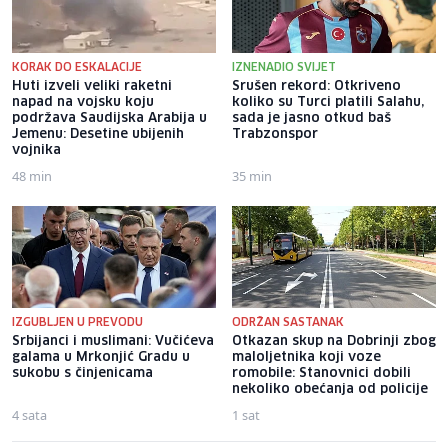
KORAK DO ESKALACIJE
IZNENADIO SVIJET
Huti izveli veliki raketni
Srušen rekord: Otkriveno
napad na vojsku koju
koliko su Turci platili Salahu,
podržava Saudijska Arabija u
sada je jasno otkud baš
Jemenu: Desetine ubijenih
Trabzonspor
vojnika
48 min
35 min
IZGUBLJEN U PREVODU
ODRŽAN SASTANAK
Srbijanci i muslimani: Vučićeva
Otkazan skup na Dobrinji zbog
galama u Mrkonjić Gradu u
maloljetnika koji voze
sukobu s činjenicama
romobile: Stanovnici dobili
nekoliko obećanja od policije
4 sata
1 sat