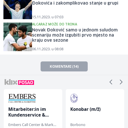
Đokovića i zakomplikovao stanje u grupi
15.11.2023. u 07:03
ALCARAZ MOŽE DO TRONA
Novak Đoković samo u jednom suludom
scenariju može izgubiti prvo mjesto na
kraju ove sezone
06.11.2023. u 08:08
KOMENTARI (14)
Mitarbeiter:in im
Konobar (m/ž)
Kundenservice &
Support (m/w/d)
Embers Call Center & Marketing
Borbono