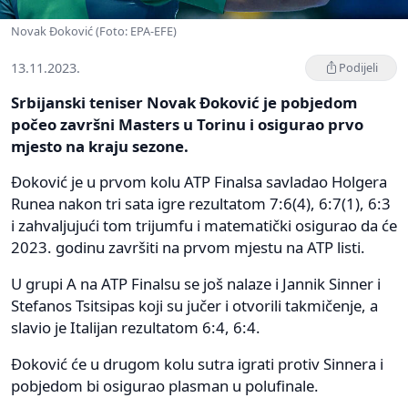
Novak Đoković (Foto: EPA-EFE)
13.11.2023.
Podijeli
Srbijanski teniser Novak Đoković je pobjedom
počeo završni Masters u Torinu i osigurao prvo
mjesto na kraju sezone.
Đoković je u prvom kolu ATP Finalsa savladao Holgera
Runea nakon tri sata igre rezultatom 7:6(4), 6:7(1), 6:3
i zahvaljujući tom trijumfu i matematički osigurao da će
2023. godinu završiti na prvom mjestu na ATP listi.
U grupi A na ATP Finalsu se još nalaze i Jannik Sinner i
Stefanos Tsitsipas koji su jučer i otvorili takmičenje, a
slavio je Italijan rezultatom 6:4, 6:4.
Đoković će u drugom kolu sutra igrati protiv Sinnera i
pobjedom bi osigurao plasman u polufinale.