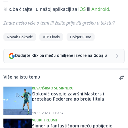
Klix.ba čitajte i u našoj aplikaciji za
iOS
ili
Android
.
Znate nešto više o temi ili želite prijaviti grešku u tekstu?
Novak Đoković
ATP Finals
Holger Rune
Dodajte Klix.ba među omiljene izvore na Googlu
Više na istu temu
REVANŠIRAO SE SINNERU
Đoković osvojio završni Masters i
pretekao Federera po broju titula
19.11.2023. u 19:57
VELIKI TRIJUMF
Sinner u fantastičnom meču pobijedio