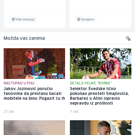
Više lokacija
Sarajevo
Možda vas zanima
NASTUPAO U PULI
DETALJI VELIKE "BORBE"
Jakov Jozinović poručio
Selektor Švedske lično
fanovima da prestanu bacati
pokušao preoteti Smajlovića,
mobitele na binu: Pogazit ću ih
Barbarez u Atini ispravio
nepravdu iz prošlosti
21 sat
1 sat