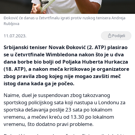
Đoković će danas u četvrtfinalu igrati protiv ruskog tenisera Andreja
Rubljova
11.07.2023.
Podijeli
Srbijanski teniser Novak Đoković (2. ATP) plasirao
se u četvrtfinale Wimbledona nakon što je u dva
dana borbe bio bolji od Poljaka Huberta Hurkacza
(18. ATP), a nakon meča kritikovao je organizatore
zbog pravila zbog kojeg nije mogao zavšiti meč
istog dana kada ga je počeo.
Naime, duel je suspendovan zbog takozvanog
sportskog policijskog sata koji nastupa u Londonu za
sportska dešavanja poslije 23 sata po lokalnom
vremenu, a mečevi kreću od 13.30 po lokalnom
vremenu, što dodatno pravi probleme.