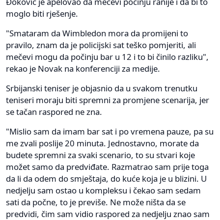
Đoković je apelovao da mečevi počinju ranije i da bi to
moglo biti rješenje.
"Smataram da Wimbledon mora da promijeni to
pravilo, znam da je policijski sat teško pomjeriti, ali
mečevi mogu da počinju bar u 12 i to bi činilo razliku",
rekao je Novak na konferenciji za medije.
Srbijanski teniser je objasnio da u svakom trenutku
teniseri moraju biti spremni za promjene scenarija, jer
se tačan raspored ne zna.
"Mislio sam da imam bar sat i po vremena pauze, pa su
me zvali poslije 20 minuta. Jednostavno, morate da
budete spremni za svaki scenario, to su stvari koje
možet samo da predviđate. Razmatrao sam prije toga
da li da odem do smještaja, do kuće koja je u blizini. U
nedjelju sam ostao u kompleksu i čekao sam sedam
sati da počne, to je previše. Ne može ništa da se
predvidi, čim sam vidio raspored za nedjelju znao sam