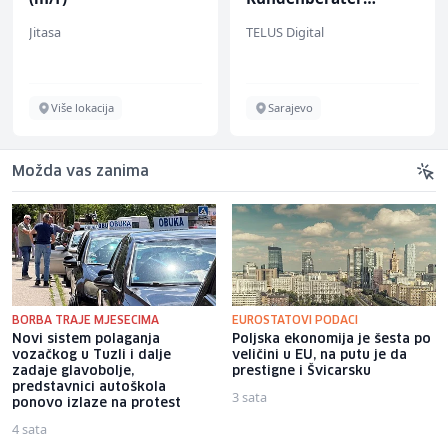
(m/w/d) für ein
Jitasa
TELUS Digital
renommiertes
Schuhunternehmen
Više lokacija
Sarajevo
Možda vas zanima
BORBA TRAJE MJESECIMA
EUROSTATOVI PODACI
Novi sistem polaganja
Poljska ekonomija je šesta po
vozačkog u Tuzli i dalje
veličini u EU, na putu je da
zadaje glavobolje,
prestigne i Švicarsku
predstavnici autoškola
3 sata
ponovo izlaze na protest
4 sata