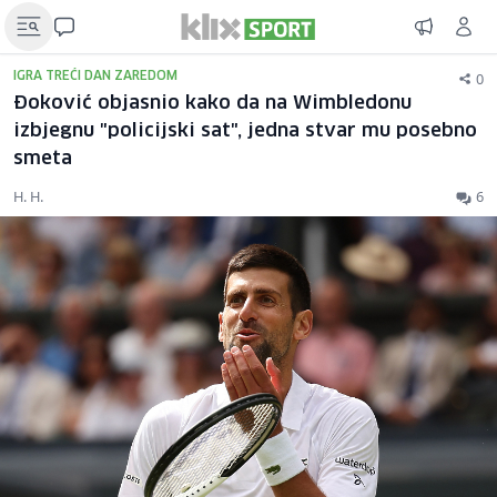
0
IGRA TREĆI DAN ZAREDOM
Đoković objasnio kako da na Wimbledonu
izbjegnu "policijski sat", jedna stvar mu posebno
smeta
H. H.
6