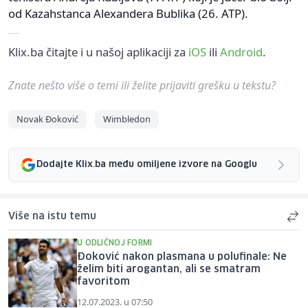
od Kazahstanca Alexandera Bublika (26. ATP).
Klix.ba čitajte i u našoj aplikaciji za
iOS
ili
Android
.
Znate nešto više o temi ili želite prijaviti grešku u tekstu?
Novak Đoković
Wimbledon
Dodajte Klix.ba među omiljene izvore na Googlu
Više na istu temu
U ODLIČNOJ FORMI
Đoković nakon plasmana u polufinale: Ne
želim biti arogantan, ali se smatram
favoritom
12.07.2023. u 07:50