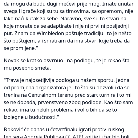
da mogu da budu dugi mečevi prije mog. Imate unutar
svega i igrače koji su tu sa timovima, sa opremom, nije
lako naći kutak za sebe. Naravno, sve su to stvari na
koje morate da se adaptirate i nije ni prvi ni posljednji
put. Znam da Wimbledon poštuje tradiciju i to je nešto
što poštujem, ali smatram da ima stvari koje treba da
se promijene."
Novak se kratko osvrnuo i na podlogu, te je rekao šta
mu posebno smeta.
"Trava je najosetljivija podloga u našem sportu. Jedna
od promjena organizatora je i to što su dozvolili da se
trenira na Centralnom terenu pred start turnira i to mi
se ne dopada, prvenstveno zbog podloge. Kao što sam
rekao, ima tu nekih problema i volio bih da se to
izbjegne u budućnosti."
Đoković će danas u četvrtfinalu igrati protiv ruskog
tenisera Andreja Rubljova (7. ATP) koji je jučer bio bolji