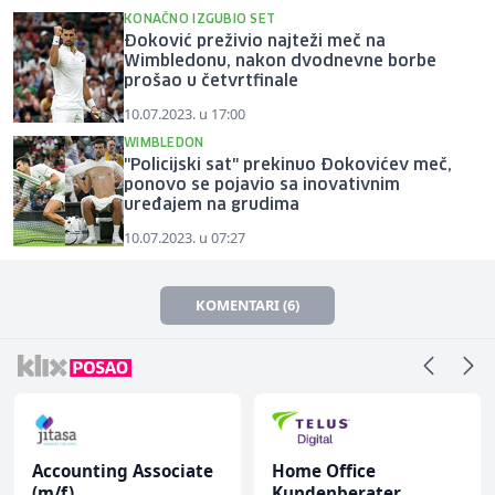
KONAČNO IZGUBIO SET
Đoković preživio najteži meč na
Wimbledonu, nakon dvodnevne borbe
prošao u četvrtfinale
10.07.2023. u 17:00
WIMBLEDON
"Policijski sat" prekinuo Đokovićev meč,
ponovo se pojavio sa inovativnim
uređajem na grudima
10.07.2023. u 07:27
KOMENTARI (6)
Accounting Associate
Home Office
(m/f)
Kundenberater