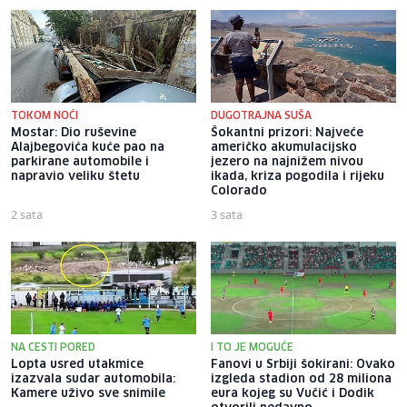
TOKOM NOĆI
DUGOTRAJNA SUŠA
Mostar: Dio ruševine
Šokantni prizori: Najveće
Alajbegovića kuće pao na
američko akumulacijsko
parkirane automobile i
jezero na najnižem nivou
napravio veliku štetu
ikada, kriza pogodila i rijeku
Colorado
2 sata
3 sata
NA CESTI PORED
I TO JE MOGUĆE
Lopta usred utakmice
Fanovi u Srbiji šokirani: Ovako
izazvala sudar automobila:
izgleda stadion od 28 miliona
Kamere uživo sve snimile
eura kojeg su Vučić i Dodik