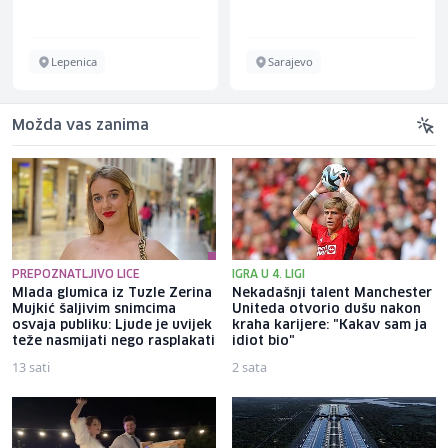
Lepenica
Sarajevo
Možda vas zanima
PREPOZNATLJIVO LICE
IGRA U 4. LIGI
Mlada glumica iz Tuzle Zerina
Nekadašnji talent Manchester
Mujkić šaljivim snimcima
Uniteda otvorio dušu nakon
osvaja publiku: Ljude je uvijek
kraha karijere: "Kakav sam ja
teže nasmijati nego rasplakati
idiot bio"
13 sati
2 sata