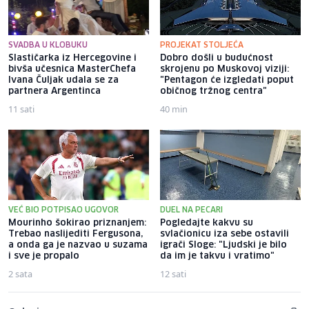
SVADBA U KLOBUKU
PROJEKAT STOLJEĆA
Slastičarka iz Hercegovine i
Dobro došli u budućnost
bivša učesnica MasterChefa
skrojenu po Muskovoj viziji:
Ivana Čuljak udala se za
"Pentagon će izgledati poput
partnera Argentinca
običnog tržnog centra"
11 sati
40 min
VEĆ BIO POTPISAO UGOVOR
DUEL NA PECARI
Mourinho šokirao priznanjem:
Pogledajte kakvu su
Trebao naslijediti Fergusona,
svlačionicu iza sebe ostavili
a onda ga je nazvao u suzama
igrači Sloge: "Ljudski je bilo
i sve je propalo
da im je takvu i vratimo"
2 sata
12 sati