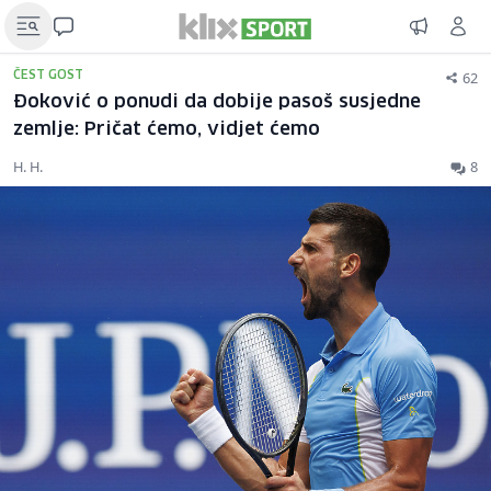
62
ČEST GOST
Đoković o ponudi da dobije pasoš susjedne
zemlje: Pričat ćemo, vidjet ćemo
H. H.
8