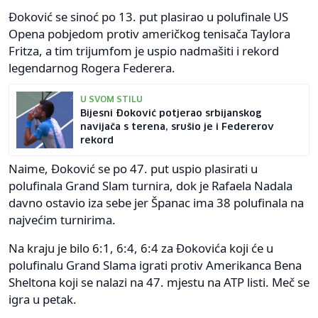
Đoković se sinoć po 13. put plasirao u polufinale US
Opena pobjedom protiv američkog tenisača Taylora
Fritza, a tim trijumfom je uspio nadmašiti i rekord
legendarnog Rogera Federera.
U SVOM STILU
Bijesni Đoković potjerao srbijanskog
navijača s terena, srušio je i Federerov
rekord
Naime, Đoković se po 47. put uspio plasirati u
polufinala Grand Slam turnira, dok je Rafaela Nadala
davno ostavio iza sebe jer Španac ima 38 polufinala na
najvećim turnirima.
Na kraju je bilo 6:1, 6:4, 6:4 za Đokovića koji će u
polufinalu Grand Slama igrati protiv Amerikanca Bena
Sheltona koji se nalazi na 47. mjestu na ATP listi. Meč se
igra u petak.