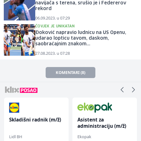
navijača s terena, srušio je i Federerov
rekord
06.09.2023. u 07:29
ČOVJEK JE UNIKATAN
Đoković napravio ludnicu na US Openu,
udarao lopticu tavom, daskom,
saobraćajnim znakom...
27.08.2023. u 07:28
KOMENTARI (8)
Skladišni radnik (m/ž)
Asistent za
administraciju (m/ž)
Lidl BH
Ekopak