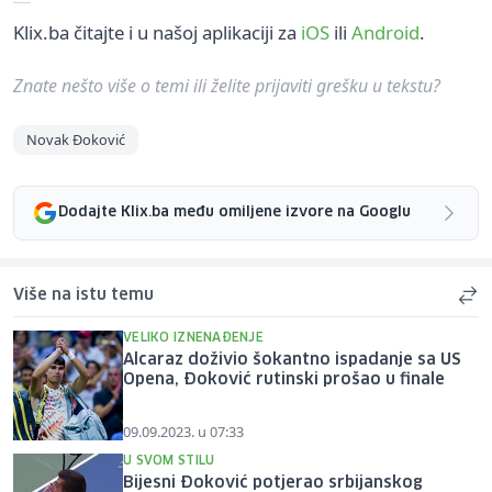
Klix.ba čitajte i u našoj aplikaciji za
iOS
ili
Android
.
Znate nešto više o temi ili želite prijaviti grešku u tekstu?
Novak Đoković
Dodajte Klix.ba među omiljene izvore na Googlu
Više na istu temu
VELIKO IZNENAĐENJE
Alcaraz doživio šokantno ispadanje sa US
Opena, Đoković rutinski prošao u finale
09.09.2023. u 07:33
U SVOM STILU
Bijesni Đoković potjerao srbijanskog