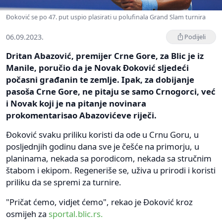
Đoković se po 47. put uspio plasirati u polufinala Grand Slam turnira
06.09.2023.
Podijeli
Dritan Abazović, premijer Crne Gore, za Blic je iz
Manile, poručio da je Novak Đoković sljedeći
počasni građanin te zemlje. Ipak, za dobijanje
pasoša Crne Gore, ne pitaju se samo Crnogorci, već
i Novak koji je na pitanje novinara
prokomentarisao Abazovićeve riječi.
Đoković svaku priliku koristi da ode u Crnu Goru, u
posljednjih godinu dana sve je češće na primorju, u
planinama, nekada sa porodicom, nekada sa stručnim
štabom i ekipom. Regeneriše se, uživa u prirodi i koristi
priliku da se spremi za turnire.
"Pričat ćemo, vidjet ćemo", rekao je Đoković kroz
osmijeh za
sportal.blic.rs.