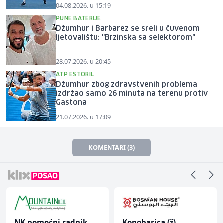
04.08.2026. u 15:19
PUNE BATERIJE
Džumhur i Barbarez se sreli u čuvenom
ljetovalištu: "Brzinska sa selektorom"
28.07.2026. u 20:45
ATP ESTORIL
Džumhur zbog zdravstvenih problema
izdržao samo 26 minuta na terenu protiv
Gastona
21.07.2026. u 17:09
KOMENTARI (3)
NK pomoćni radnik
Konobarica (ž)