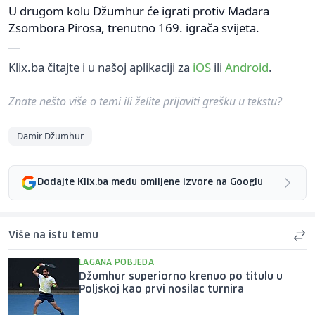
U drugom kolu Džumhur će igrati protiv Mađara
Zsombora Pirosa, trenutno 169. igrača svijeta.
Klix.ba čitajte i u našoj aplikaciji za
iOS
ili
Android
.
Znate nešto više o temi ili želite prijaviti grešku u tekstu?
Damir Džumhur
Dodajte Klix.ba među omiljene izvore na Googlu
Više na istu temu
LAGANA POBJEDA
Džumhur superiorno krenuo po titulu u
Poljskoj kao prvi nosilac turnira