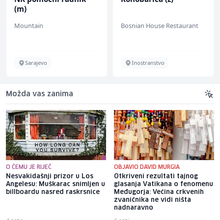
(m)
Mountain
Bosnian House Restaurant
Sarajevo
Inostranstvo
Možda vas zanima
O ČEMU JE RIJEČ
OBJAVIO DAVID MURGIA
Nesvakidašnji prizor u Los
Otkriveni rezultati tajnog
Angelesu: Muškarac snimljen u
glasanja Vatikana o fenomenu
billboardu nasred raskrsnice
Međugorja: Većina crkvenih
zvaničnika ne vidi ništa
nadnaravno