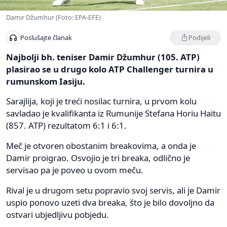
Damir Džumhur (Foto: EPA-EFE)
Podijeli
Poslušajte članak
Najbolji bh. teniser Damir Džumhur (105. ATP)
plasirao se u drugo kolo ATP Challenger turnira u
rumunskom Iasiju.
Sarajlija, koji je treći nosilac turnira, u prvom kolu
savladao je kvalifikanta iz Rumunije Stefana Horiu Haitu
(857. ATP) rezultatom 6:1 i 6:1.
Meč je otvoren obostanim breakovima, a onda je
Damir proigrao. Osvojio je tri breaka, odlično je
servisao pa je poveo u ovom meču.
Rival je u drugom setu popravio svoj servis, ali je Damir
uspio ponovo uzeti dva breaka, što je bilo dovoljno da
ostvari ubjedljivu pobjedu.