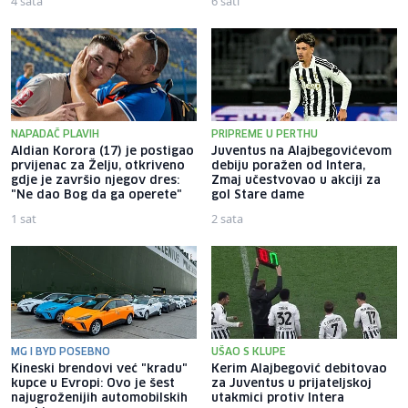
4 sata
6 sati
NAPADAČ PLAVIH
PRIPREME U PERTHU
Aldian Korora (17) je postigao
Juventus na Alajbegovićevom
prvijenac za Želju, otkriveno
debiju poražen od Intera,
gdje je završio njegov dres:
Zmaj učestvovao u akciji za
"Ne dao Bog da ga operete"
gol Stare dame
1 sat
2 sata
MG I BYD POSEBNO
UŠAO S KLUPE
Kineski brendovi već "kradu"
Kerim Alajbegović debitovao
kupce u Evropi: Ovo je šest
za Juventus u prijateljskoj
najugroženijih automobilskih
utakmici protiv Intera