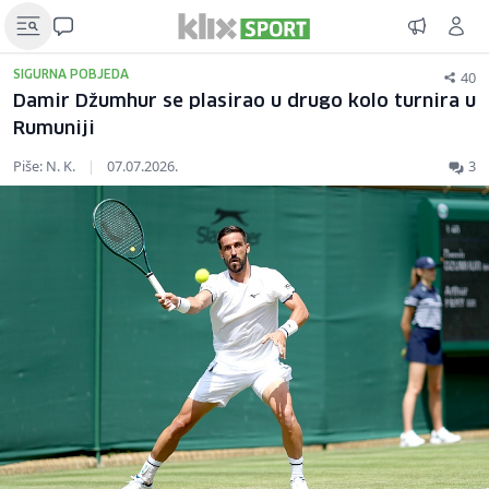
40
SIGURNA POBJEDA
Damir Džumhur se plasirao u drugo kolo turnira u
Rumuniji
Piše: N. K.
|
07.07.2026.
3