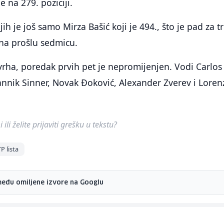
e na 279. poziciji.
h je još samo Mirza Bašić koji je 494., što je pad za tr
 na prošlu sedmicu.
vrha, poredak prvih pet je nepromijenjen. Vodi Carlos
 Jannik Sinner, Novak Đoković, Alexander Zverev i Loren
ili želite prijaviti grešku u tekstu?
P lista
među omiljene izvore na Googlu