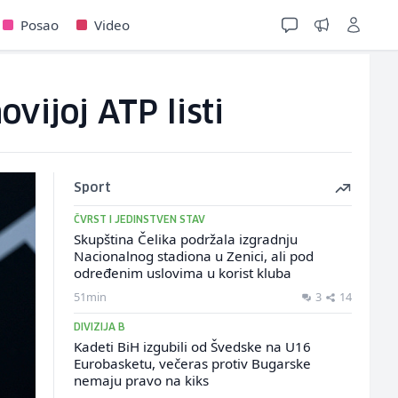
Posao
Video
vijoj ATP listi
Sport
ČVRST I JEDINSTVEN STAV
Skupština Čelika podržala izgradnju
Nacionalnog stadiona u Zenici, ali pod
određenim uslovima u korist kluba
51min
3
14
DIVIZIJA B
Kadeti BiH izgubili od Švedske na U16
Eurobasketu, večeras protiv Bugarske
nemaju pravo na kiks