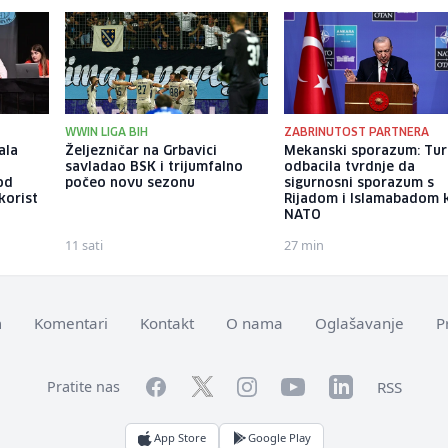
WWIN LIGA BIH
ZABRINUTOST PARTNERA
ala
Željezničar na Grbavici
Mekanski sporazum: Tur
savladao BSK i trijumfalno
odbacila tvrdnje da
pod
počeo novu sezonu
sigurnosni sporazum s
korist
Rijadom i Islamabadom k
NATO
11 sati
27 min
m
Komentari
Kontakt
O nama
Oglašavanje
P
Facebook
YouTube
LinkedIn
Twitter
Instagram
RSS
Pratite nas
App Store
Google Play