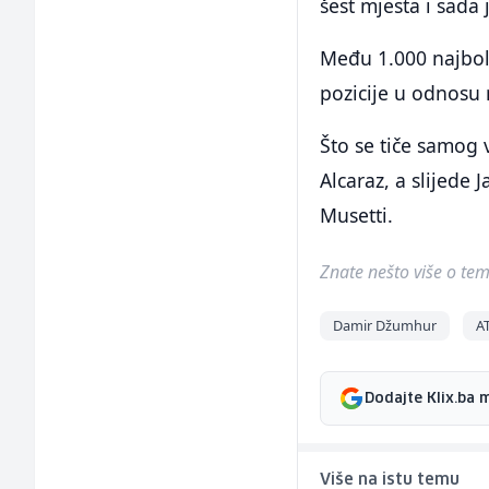
šest mjesta i sada j
Među 1.000 najbolji
pozicije u odnosu
Što se tiče samog 
Alcaraz, a slijede
Musetti.
Znate nešto više o temi 
Damir Džumhur
AT
Dodajte Klix.ba 
Više na istu temu