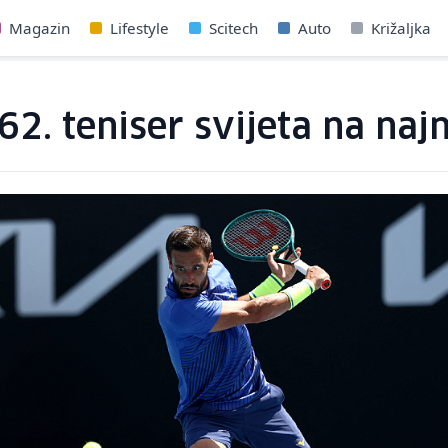
Magazin
Lifestyle
Scitech
Auto
Križaljka
. teniser svijeta na najno