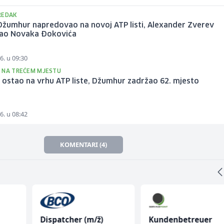
REDAK
Džumhur napredovao na novoj ATP listi, Alexander Zverev
gao Novaka Đokovića
6. u 09:30
 NA TREĆEM MJESTU
 ostao na vrhu ATP liste, Džumhur zadržao 62. mjesto
6. u 08:42
KOMENTARI (4)
Dispatcher (m/ž)
Kundenbetreuer