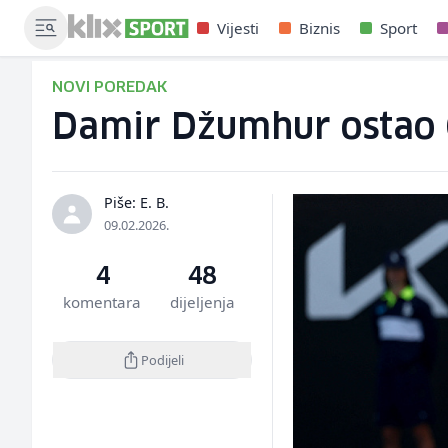
Vijesti
Biznis
Sport
NOVI POREDAK
Damir Džumhur ostao 62
Piše: E. B.
09.02.2026.
4
48
komentara
dijeljenja
Podijeli