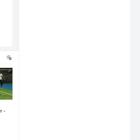
(m/ž)
(m/ž)
Conty Plus
Fine Food
Sarajevo
Sarajevo
r -