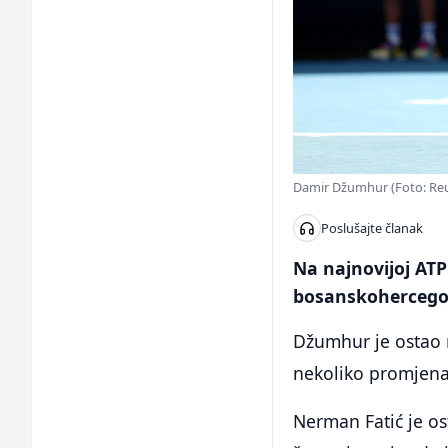
Damir Džumhur (Foto: Reu
Poslušajte članak
Na najnovijoj ATP 
bosanskohercegova
Džumhur je ostao n
nekoliko promjena p
Nerman Fatić je os