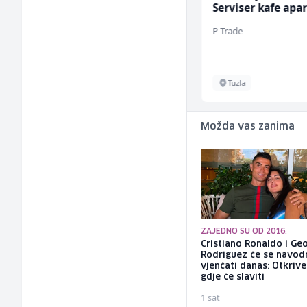
(m/ž)
Serviser kafe apa
(m/ž)
Galerija Java
P Trade
Sarajevo
Tuzla
Možda vas zanima
ZAJEDNO SU OD 2016.
Cristiano Ronaldo i Ge
Rodriguez će se navod
vjenčati danas: Otkriv
gdje će slaviti
1 sat