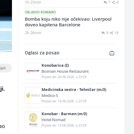
1h 25min
1
4
OBJAVIO ROMANO
Bomba koju niko nije očekivao: Liverpool
doveo kapitena Barcelone
2h 26min
9
18
Oglasi za posao
Konobarica (ž)
jeli
Bosnian House Restaurant
Prijava do: 20.08.2026. u 23:59
i.
Medicinska sestra - Tehničar (m/ž)
Medico-S
Prijava do: 16.08.2026. u 23:59
Konobar - Barmen (m/ž)
Hotel Nomad
vao
Prijava do: 13.08.2026. u 23:59