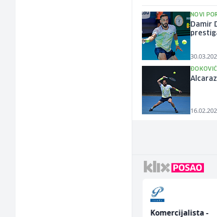
NOVI PO
Damir 
presti
30.03.202
ĐOKOVIĆ
Alcaraz
16.02.202
Kustos u galeriji slika
Komercijalista -