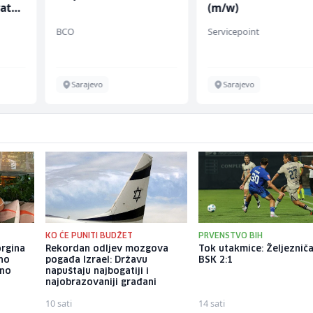
rata
(m/w)
BCO
Servicepoint
Sarajevo
Sarajevo
KO ĆE PUNITI BUDŽET
PRVENSTVO BIH
orgina
Rekordan odljev mozgova
Tok utakmice: Željezniča
no
pogađa Izrael: Državu
BSK 2:1
eno
napuštaju najbogatiji i
najobrazovaniji građani
10 sati
14 sati