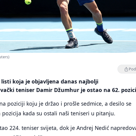
ters)
Podi
listi koja je objavljena danas najbolji
čki teniser Damir Džumhur je ostao na 62. pozicij
a poziciji koju je držao i prošle sedmice, a desilo se
ozicija kada su ostali naši teniseri u pitanju.
tao 224. teniser svijeta, dok je Andrej Nedić napredo