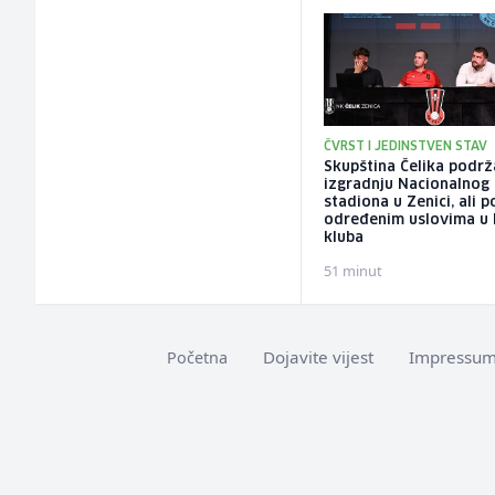
ČVRST I JEDINSTVEN STAV
Skupština Čelika podrž
izgradnju Nacionalnog
stadiona u Zenici, ali 
određenim uslovima u 
kluba
51 minut
Dojavite vijest
Impressu
Početna