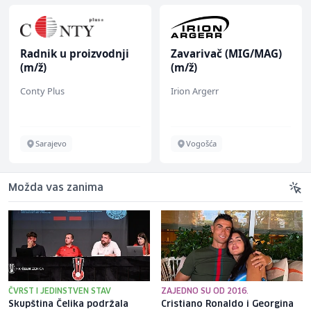
Radnik u proizvodnji
Zavarivač (MIG/MAG)
(m/ž)
(m/ž)
Conty Plus
Irion Argerr
Sarajevo
Vogošća
Možda vas zanima
ČVRST I JEDINSTVEN STAV
ZAJEDNO SU OD 2016.
Skupština Čelika podržala
Cristiano Ronaldo i Georgina