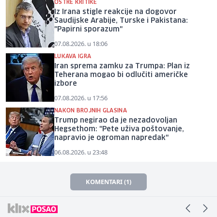
OŠTRE KRITIKE
Iz Irana stigle reakcije na dogovor
Saudijske Arabije, Turske i Pakistana:
"Papirni sporazum"
07.08.2026. u 18:06
LUKAVA IGRA
Iran sprema zamku za Trumpa: Plan iz
Teherana mogao bi odlučiti američke
izbore
07.08.2026. u 17:56
NAKON BROJNIH GLASINA
Trump negirao da je nezadovoljan
Hegsethom: "Pete uživa poštovanje,
napravio je ogroman napredak"
06.08.2026. u 23:48
KOMENTARI (1)