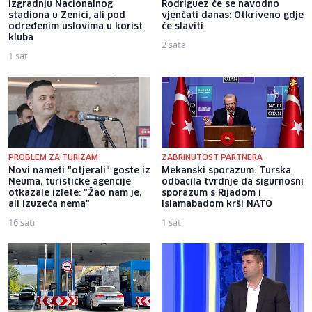
izgradnju Nacionalnog
Rodriguez će se navodno
stadiona u Zenici, ali pod
vjenčati danas: Otkriveno gdje
određenim uslovima u korist
će slaviti
kluba
2 sata
1 sat
PROBLEM ZA TURIZAM
ZABRINUTOST PARTNERA
Novi nameti "otjerali" goste iz
Mekanski sporazum: Turska
Neuma, turističke agencije
odbacila tvrdnje da sigurnosni
otkazale izlete: "Žao nam je,
sporazum s Rijadom i
ali izuzeća nema"
Islamabadom krši NATO
16 sati
1 sat