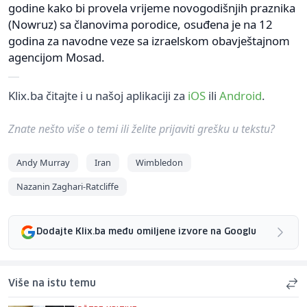
godine kako bi provela vrijeme novogodišnjih praznika
(Nowruz) sa članovima porodice, osuđena je na 12
godina za navodne veze sa izraelskom obavještajnom
agencijom Mosad.
Klix.ba čitajte i u našoj aplikaciji za
iOS
ili
Android
.
Znate nešto više o temi ili želite prijaviti grešku u tekstu?
Andy Murray
Iran
Wimbledon
Nazanin Zaghari-Ratcliffe
Dodajte Klix.ba među omiljene izvore na Googlu
Više na istu temu