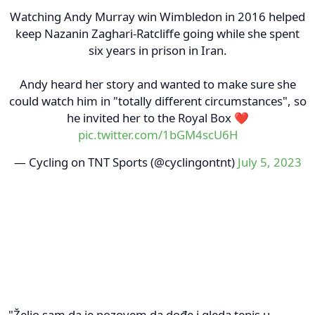
Watching Andy Murray win Wimbledon in 2016 helped
keep Nazanin Zaghari-Ratcliffe going while she spent
six years in prison in Iran.
Andy heard her story and wanted to make sure she
could watch him in "totally different circumstances", so
he invited her to the Royal Box ❤️
pic.twitter.com/1bGM4scU6H
— Cycling on TNT Sports (@cyclingontnt)
July 5, 2023
"Želio sam da je pozovem da dođe i gleda tenis u