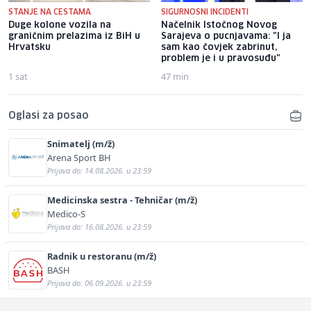
STANJE NA CESTAMA
SIGURNOSNI INCIDENTI
Duge kolone vozila na
Načelnik Istočnog Novog
graničnim prelazima iz BiH u
Sarajeva o pucnjavama: "I ja
Hrvatsku
sam kao čovjek zabrinut,
problem je i u pravosuđu"
1 sat
47 min
Oglasi za posao
Snimatelj (m/ž)
Arena Sport BH
Prijava do: 14.08.2026. u 23:59
Medicinska sestra - Tehničar (m/ž)
Medico-S
Prijava do: 16.08.2026. u 23:59
Radnik u restoranu (m/ž)
BASH
Prijava do: 06.09.2026. u 23:59