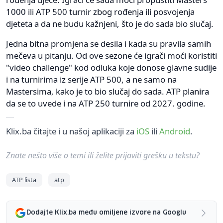
1000 ili ATP 500 turnir zbog rođenja ili posvojenja
djeteta a da ne budu kažnjeni, što je do sada bio slučaj.
Jedna bitna promjena se desila i kada su pravila samih
mečeva u pitanju. Od ove sezone će igrači moći koristiti
"video challenge" kod odluka koje donose glavne sudije
i na turnirima iz serije ATP 500, a ne samo na
Mastersima, kako je to bio slučaj do sada. ATP planira
da se to uvede i na ATP 250 turnire od 2027. godine.
Klix.ba čitajte i u našoj aplikaciji za
iOS
ili
Android
.
Znate nešto više o temi ili želite prijaviti grešku u tekstu?
ATP lista
atp
Dodajte Klix.ba među omiljene izvore na Googlu