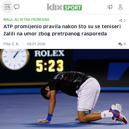
2
MALA, ALI BITNA PROMJENA
ATP promijenio pravila nakon što su se teniseri
žalili na umor zbog pretrpanog rasporeda
Piše: E. B.
|
08.01.2026.
0