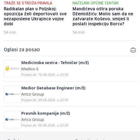
TRAŽE SE STROŽA PRAVILA
NAČELNIK OPĆINE CENTAR
Radikalan plan u Poljskoj:
Mandićeva oštra poruka
opozicija želi deportovati sve
Džemidžiću: Molio sam da ne
nezaposlene Ukrajince vojne
zatvarate Koševo, smiješ li
dobi
poslati inspekciju Borcu?
54 min
54 min
Oglasi za posao
Medicinska sestra - Tehničar (m/ž)
Medico-S
Prijava do: 16.08.2026. u 23:59
Medior Database Engineer (m/ž)
Artco Group
Prijava do: 09.08.2026. u 23:59
Pravnik kompanije (m/ž)
Artco Group
Prijava do: 09.08.2026. u 23:59