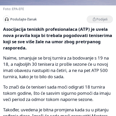
Foto: EPA-EFE
Podijeli
Poslušajte članak
Asocijacija teniskih profesionalaca (ATP) je uvela
nova pravila koja bi trebala pogodovati teniserima
koji se sve više žale na umor zbog pretrpanog
rasporeda.
Naime, smanjuje se broj turnira za bodovanje s 19 na
18, a najboljih 30 tenisera iz prošle sezone će u novoj
imati obavezu nastupiti na četiri, a ne na pet ATP 500
turnira, kako je to bilo do sada.
To znači da će teniseri sada moći odigrati 18 turnira
tokom godine, što će sasvim sigurno pomoći da imaju
veći period za odmor tokom naporne sezone.
Također, uvedena je bitna promjena kada su u pitanju
rođenja djece. Igrači će sada moći propustiti Masters