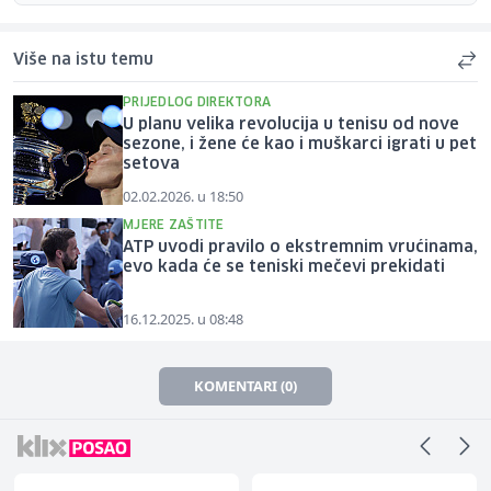
Više na istu temu
PRIJEDLOG DIREKTORA
U planu velika revolucija u tenisu od nove
sezone, i žene će kao i muškarci igrati u pet
setova
02.02.2026. u 18:50
MJERE ZAŠTITE
ATP uvodi pravilo o ekstremnim vrućinama,
evo kada će se teniski mečevi prekidati
16.12.2025. u 08:48
KOMENTARI (0)