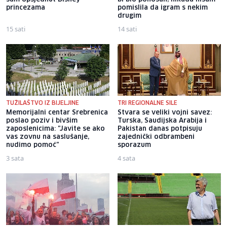
princezama
pomislila da igram s nekim
drugim
15 sati
14 sati
TUŽILAŠTVO IZ BIJELJINE
TRI REGIONALNE SILE
Memorijalni centar Srebrenica
Stvara se veliki vojni savez:
poslao poziv i bivšim
Turska, Saudijska Arabija i
zaposlenicima: "Javite se ako
Pakistan danas potpisuju
vas zovnu na saslušanje,
zajednički odbrambeni
nudimo pomoć"
sporazum
3 sata
4 sata