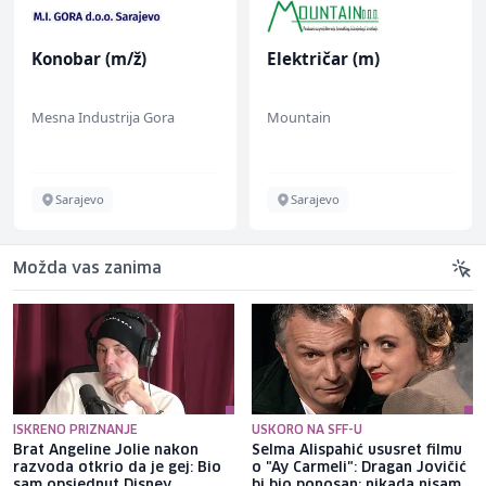
Konobar (m/ž)
Električar (m)
Mesna Industrija Gora
Mountain
Sarajevo
Sarajevo
Možda vas zanima
ISKRENO PRIZNANJE
USKORO NA SFF-U
Brat Angeline Jolie nakon
Selma Alispahić ususret filmu
razvoda otkrio da je gej: Bio
o "Ay Carmeli": Dragan Jovičić
sam opsjednut Disney
bi bio ponosan; nikada nisam