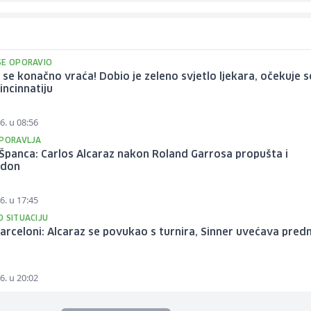
SE OPORAVIO
 se konačno vraća! Dobio je zeleno svjetlo ljekara, očekuje s
Cincinnatiju
6. u 08:56
OPORAVLJA
Španca: Carlos Alcaraz nakon Roland Garrosa propušta i
edon
6. u 17:45
O SITUACIJU
arceloni: Alcaraz se povukao s turnira, Sinner uvećava pred
6. u 20:02