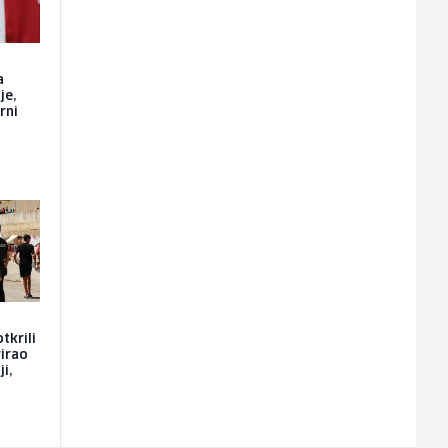
a
je,
rni
tkrili
rirao
i,