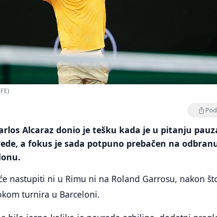
EFE)
Podi
arlos Alcaraz donio je tešku kada je u pitanju pauza
ede, a fokus je sada potpuno prebačen na odbran
donu.
će nastupiti ni u Rimu ni na Roland Garrosu, nakon št
tokom turnira u Barceloni.