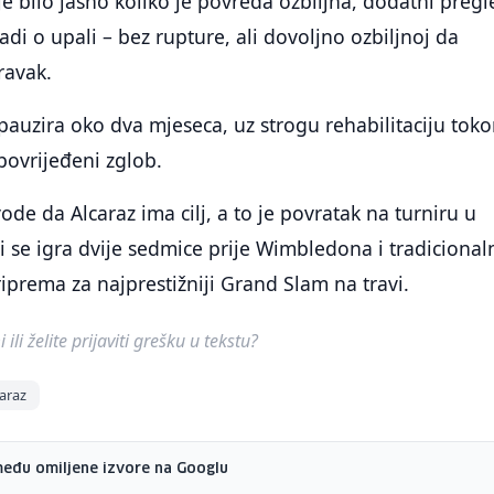
je bilo jasno koliko je povreda ozbiljna, dodatni pregl
adi o upali – bez rupture, ali dovoljno ozbiljnoj da
ravak.
 pauzira oko dva mjeseca, uz strogu rehabilitaciju tok
 povrijeđeni zglob.
ode da Alcaraz ima cilj, a to je povratak na turniru u
i se igra dvije sedmice prije Wimbledona i tradicional
riprema za najprestižniji Grand Slam na travi.
ili želite prijaviti grešku u tekstu?
caraz
među omiljene izvore na Googlu