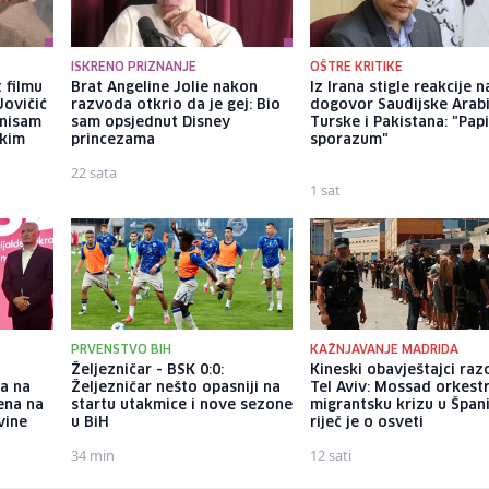
ISKRENO PRIZNANJE
OŠTRE KRITIKE
 filmu
Brat Angeline Jolie nakon
Iz Irana stigle reakcije n
Jovičić
razvoda otkrio da je gej: Bio
dogovor Saudijske Arabi
 nisam
sam opsjednut Disney
Turske i Pakistana: "Papi
ekim
princezama
sporazum"
22 sata
1 sat
PRVENSTVO BIH
KAŽNJAVANJE MADRIDA
Željezničar - BSK 0:0:
Kineski obavještajci razo
-a na
Željezničar nešto opasniji na
Tel Aviv: Mossad orkest
ena na
startu utakmice i nove sezone
migrantsku krizu u Španij
vine
u BiH
riječ je o osveti
34 min
12 sati