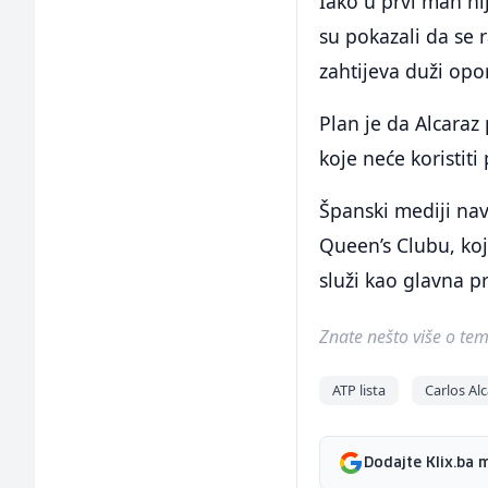
Iako u prvi mah ni
su pokazali da se r
zahtijeva duži opo
Plan je da Alcaraz
koje neće koristiti
Španski mediji nav
Queen’s Clubu, koj
služi kao glavna p
Znate nešto više o temi 
ATP lista
Carlos Al
Dodajte Klix.ba 