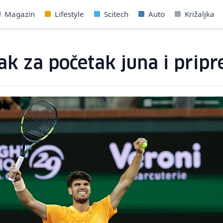
Magazin
Lifestyle
Scitech
Auto
Križaljka
tak za početak juna i pri