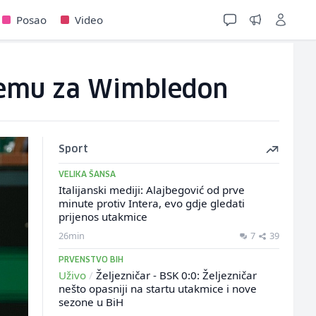
Posao
Video
premu za Wimbledon
Sport
VELIKA ŠANSA
Italijanski mediji: Alajbegović od prve
minute protiv Intera, evo gdje gledati
prijenos utakmice
26min
7
39
PRVENSTVO BIH
Uživo
/
Željezničar - BSK 0:0: Željezničar
nešto opasniji na startu utakmice i nove
sezone u BiH