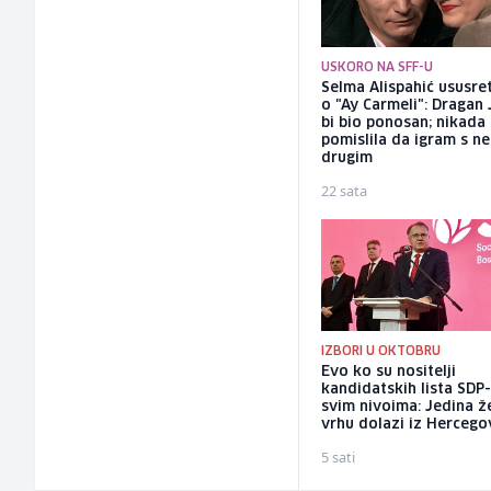
USKORO NA SFF-U
Selma Alispahić ususret
o "Ay Carmeli": Dragan 
bi bio ponosan; nikada
pomislila da igram s n
drugim
22 sata
IZBORI U OKTOBRU
Evo ko su nositelji
kandidatskih lista SDP
svim nivoima: Jedina ž
vrhu dolazi iz Hercego
5 sati