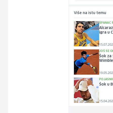
Više na istu temu
ŠPANAC 
Alcaraz
igra u 
15.07.202
JOŠ SE 
Šok za 
Wimbl
19.05.202
POJASNI
Šok u B
15.04.202