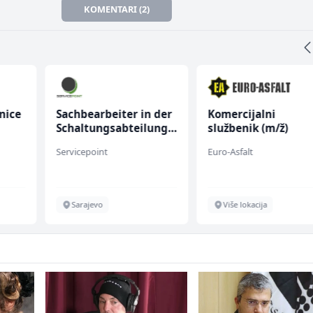
KOMENTARI (2)
nice
Sachbearbeiter in der
Komercijalni
Schaltungsabteilung
službenik (m/ž)
(m/w)
Servicepoint
Euro-Asfalt
Sarajevo
Više lokacija