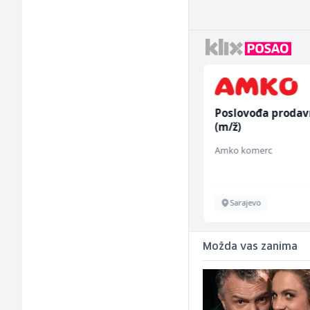
Građevinski inženjer
Poslovođa prodav
(m/ž)
(m/ž)
MC-Stella
Amko komerc
Velika Kladuša
Sarajevo
Možda vas zanima