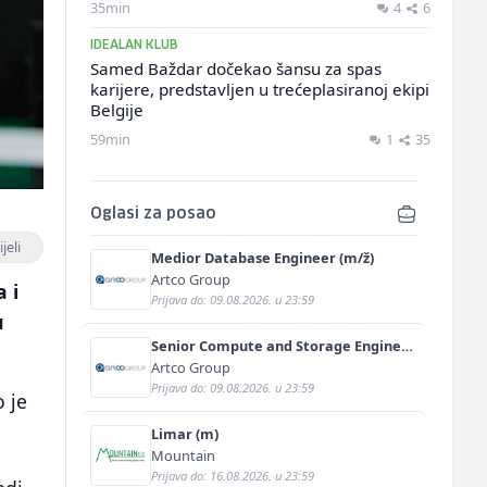
35min
4
6
IDEALAN KLUB
Samed Baždar dočekao šansu za spas
karijere, predstavljen u trećeplasiranoj ekipi
Belgije
59min
1
35
Oglasi za posao
jeli
Medior Database Engineer (m/ž)
Artco Group
 i
Prijava do: 09.08.2026. u 23:59
u
Senior Compute and Storage Engineer
(m/ž)
Artco Group
Prijava do: 09.08.2026. u 23:59
o je
Limar (m)
Mountain
Prijava do: 16.08.2026. u 23:59