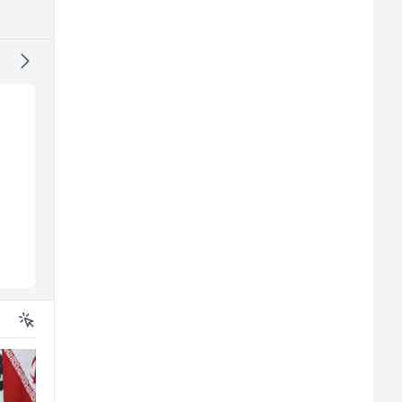
Tehničar održavanja
Asistent za
CNC mašina (m)
administraciju (m/ž)
Irion Argerr
Ekopak
Vogošća
Sarajevo