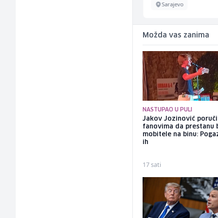
Sarajevo
Sarajevo
Možda vas zanima
NASTUPAO U PULI
Jakov Jozinović poruč
fanovima da prestanu 
mobitele na binu: Pogaz
ih
17 sati