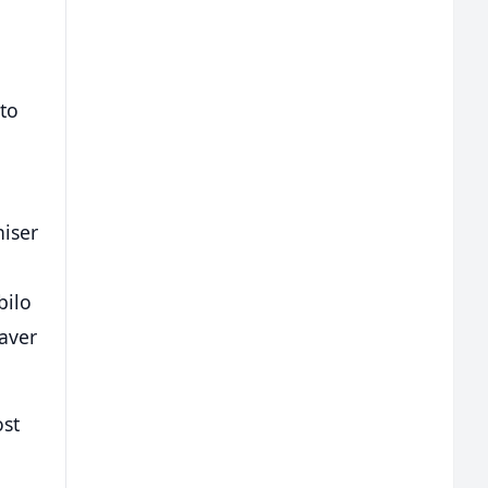
što
niser
bilo
Laver
ost