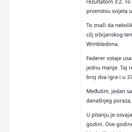
rezultatom 3:2. To
prvenstvu svijeta 
To znači da nekoli
cilj srbijanskog te
Wimbledona.
Federer ostaje usa
jednu manje. Taj r
broj dva igra i u 3
Međutim, jedan san
današnjeg poraza, 
U pitanju je osvaj
godini. Ove godine