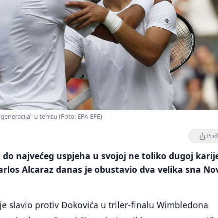
 generacija" u tenisu (Foto: EPA-EFE)
Podi
 do najvećeg uspjeha u svojoj ne toliko dugoj karije
arlos Alcaraz danas je obustavio dva velika sna N
 je slavio protiv Đokovića u triler-finalu Wimbledona