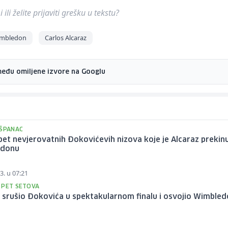
ili želite prijaviti grešku u tekstu?
mbledon
Carlos Alcaraz
među omiljene izvore na Googlu
 ŠPANAC
pet nevjerovatnih Đokovićevih nizova koje je Alcaraz prekin
edonu
3. u 07:21
 PET SETOVA
 srušio Đokovića u spektakularnom finalu i osvojio Wimble