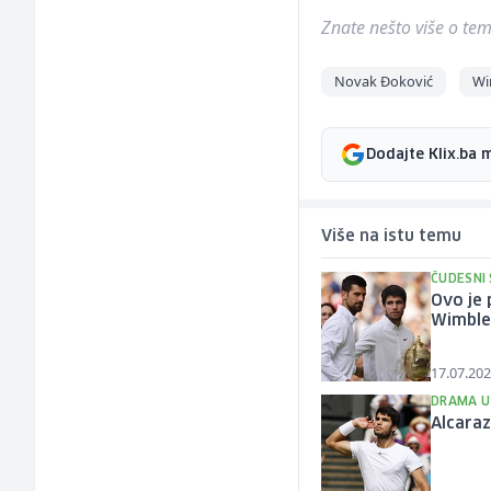
Znate nešto više o temi 
Novak Đoković
Wi
Dodajte Klix.ba 
Više na istu temu
ČUDESNI
Ovo je 
Wimbl
17.07.202
DRAMA U
Alcaraz