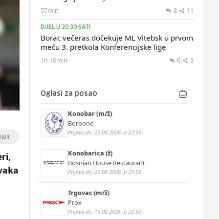
57min
8
11
DUEL U 20:30 SATI
Borac večeras dočekuje ML Vitebsk u prvom
meču 3. pretkola Konferencijske lige
1h 16min
0
3
Oglasi za posao
Konobar (m/ž)
Borbono
Prijava do: 22.08.2026. u 23:59
jeli
Konobarica (ž)
ri,
Bosnian House Restaurant
ovaka
Prijava do: 20.08.2026. u 23:59
Trgovac (m/ž)
Prox
Prijava do: 15.08.2026. u 23:59