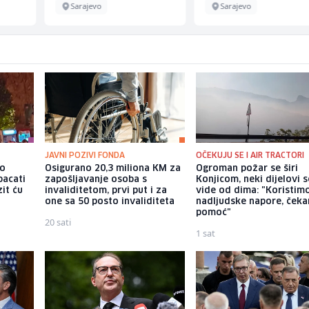
Sarajevo
Sarajevo
JAVNI POZIVI FONDA
OČEKUJU SE I AIR TRACTORI
io
Osigurano 20,3 miliona KM za
Ogroman požar se širi
bacati
zapošljavanje osoba s
Konjicom, neki dijelovi 
it ću
invaliditetom, prvi put i za
vide od dima: "Koristim
one sa 50 posto invaliditeta
nadljudske napore, ček
pomoć"
20 sati
1 sat