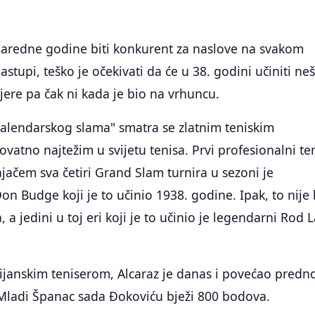
 naredne godine biti konkurent za naslove na svakom
stupi, teško je očekivati da će u 38. godini učiniti ne
ijere pa čak ni kada je bio na vrhuncu.
kalendarskog slama" smatra se zlatnim teniskim
ovatno najtežim u svijetu tenisa. Prvi profesionalni te
ajačem sva četiri Grand Slam turnira u sezoni je
n Budge koji je to učinio 1938. godine. Ipak, to nije 
, a jedini u toj eri koji je to učinio je legendarni Rod 
janskim teniserom, Alcaraz je danas i povećao predn
 Mladi Španac sada Đokoviću bježi 800 bodova.