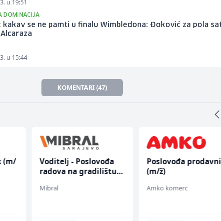
3. u 19:51
 DOMINACIJA
t kakav se ne pamti u finalu Wimbledona: Đoković za pola sa
Alcaraza
3. u 15:44
KOMENTARI (47)
k (m/
Voditelj - Poslovođa
Poslovođa prodavn
radova na gradilištu
(m/ž)
(m/ž)
Mibral
Amko komerc