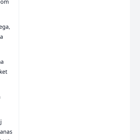
čnom
ega,
ča
ma
ket
n
j
danas