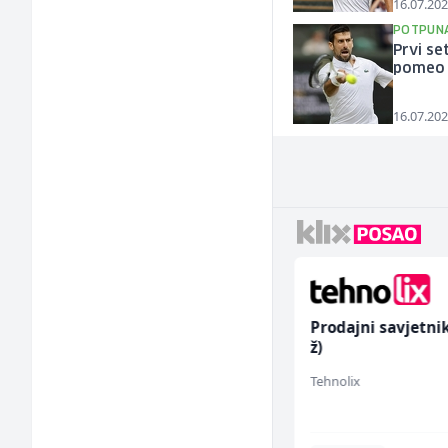
16.07.202
POTPUNA
Prvi se
pomeo 
16.07.202
Radnik u proizvodnji
Prodajni savjetni
(m/ž)
ž)
Fine Food
Tehnolix