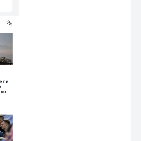
Više lokacija
Sarajevo
se ne
o
amo