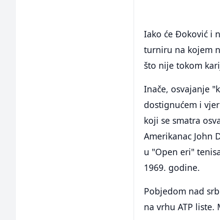
Iako će Đoković i
turniru na kojem na
što nije tokom kar
Inače, osvajanje "
dostignućem i vjer
koji se smatra osv
Amerikanac John Do
u "Open eri" tenisa
1969. godine.
Pobjedom nad srbi
na vrhu ATP liste.