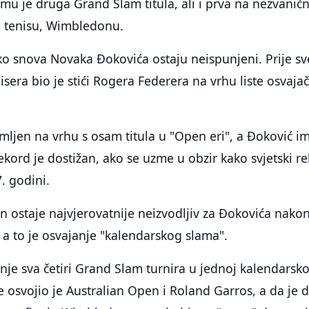
 mu je druga Grand Slam titula, ali i prva na nezvani
u tenisu, Wimbledonu.
ko snova Novaka Đokovića ostaju neispunjeni. Prije sv
nisera bio je stići Rogera Federera na vrhu liste osvaja
mljen na vrhu s osam titula u "Open eri", a Đoković i
ekord je dostižan, ako se uzme u obzir kako svjetski re
7. godini.
 ostaje najvjerovatnije neizvodljiv za Đokovića nako
a to je osvajanje "kalendarskog slama".
anje sva četiri Grand Slam turnira u jednoj kalendarsko
 osvojio je Australian Open i Roland Garros, a da je 