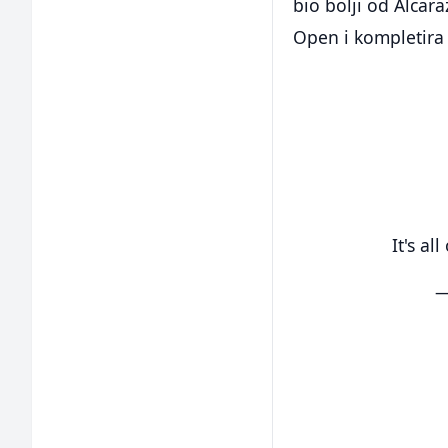
bio bolji od Alcar
Open i kompletira 
It's al
—