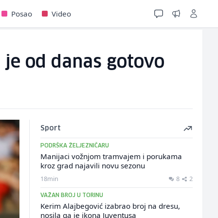
Posao
Video
n je od danas gotovo
Sport
PODRŠKA ŽELJEZNIČARU
Manijaci vožnjom tramvajem i porukama
kroz grad najavili novu sezonu
18min
8
2
VAŽAN BROJ U TORINU
Kerim Alajbegović izabrao broj na dresu,
nosila ga je ikona Juventusa