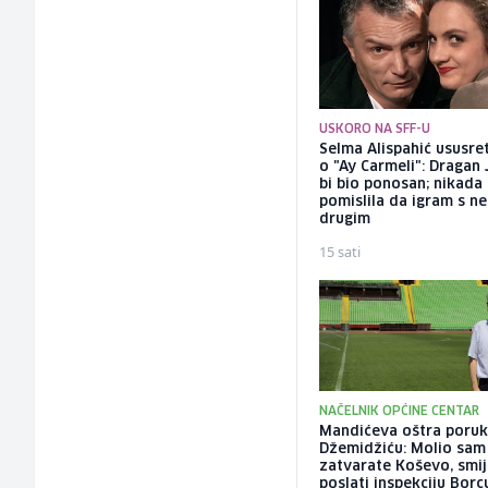
USKORO NA SFF-U
Selma Alispahić ususret
o "Ay Carmeli": Dragan 
bi bio ponosan; nikada
pomislila da igram s n
drugim
15 sati
NAČELNIK OPĆINE CENTAR
Mandićeva oštra poru
Džemidžiću: Molio sam
zatvarate Koševo, smije
poslati inspekciju Borc