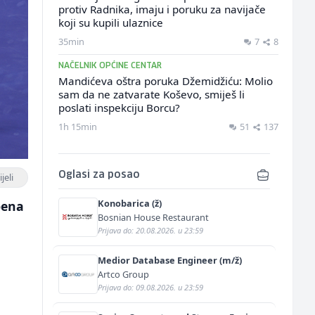
protiv Radnika, imaju i poruku za navijače
koji su kupili ulaznice
35min
7
8
NAČELNIK OPĆINE CENTAR
Mandićeva oštra poruka Džemidžiću: Molio
sam da ne zatvarate Koševo, smiješ li
poslati inspekciju Borcu?
1h 15min
51
137
Oglasi za posao
jeli
Konobarica (ž)
pena
Bosnian House Restaurant
Prijava do: 20.08.2026. u 23:59
Medior Database Engineer (m/ž)
Artco Group
Prijava do: 09.08.2026. u 23:59