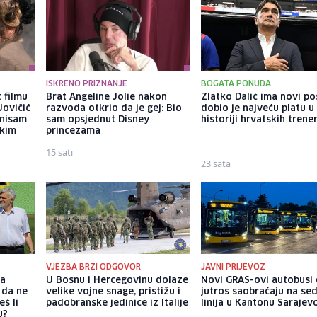
ISKRENO PRIZNANJE
BOGATA PONUDA
 filmu
Brat Angeline Jolie nakon
Zlatko Dalić ima novi po
Jovičić
razvoda otkrio da je gej: Bio
dobio je najveću platu u
 nisam
sam opsjednut Disney
historiji hrvatskih trene
ekim
princezama
15 sati
23 sata
VJEŽBA BRZI ODGOVOR
JAVNI PRIJEVOZ
ka
U Bosnu i Hercegovinu dolaze
Novi GRAS-ovi autobusi
 da ne
velike vojne snage, pristižu i
jutros saobraćaju na se
š li
padobranske jedinice iz Italije
linija u Kantonu Sarajev
u?