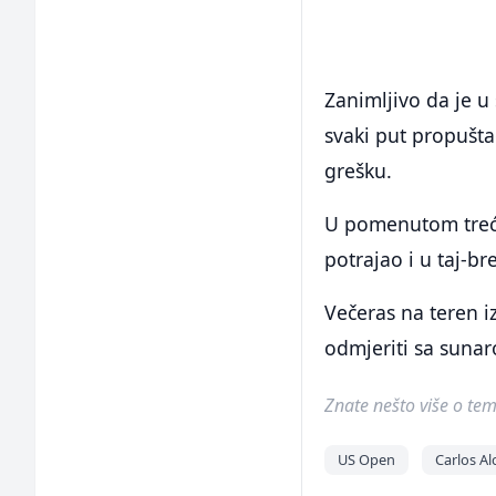
Zanimljivo da je u s
svaki put propuštao
grešku.
U pomenutom treće
potrajao i u taj-b
Večeras na teren iz
odmjeriti sa sun
Znate nešto više o temi 
US Open
Carlos Al