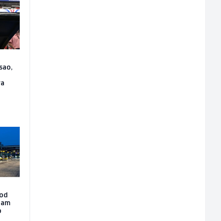
sao,
ra
 od
dam
o