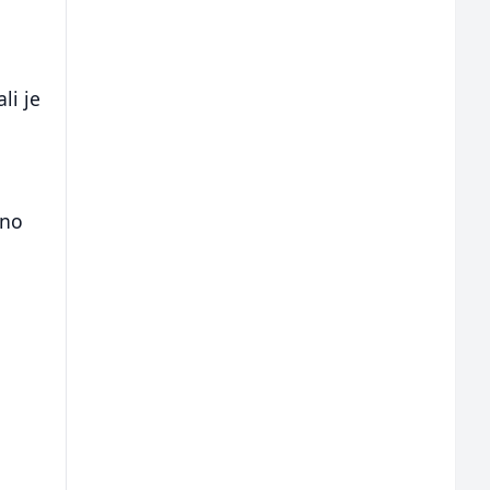
li je
ano