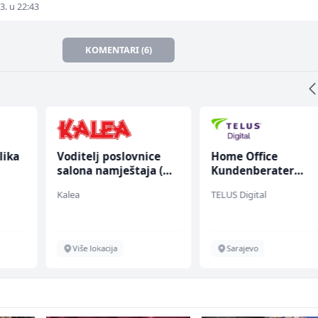
3. u 22:43
KOMENTARI (6)
lika
Voditelj poslovnice
Home Office
salona namještaja (m/
Kundenberater
ž)
(m/w/d) für Vattenf
Kalea
TELUS Digital
Više lokacija
Sarajevo