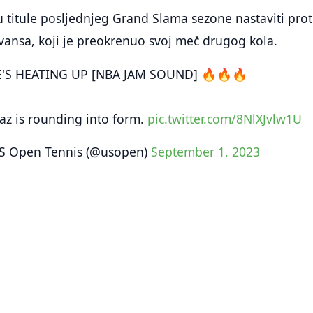
 titule posljednjeg Grand Slama sezone nastaviti prot
vansa, koji je preokrenuo svoj meč drugog kola.
'S HEATING UP [NBA JAM SOUND] 🔥🔥🔥
raz is rounding into form.
pic.twitter.com/8NlXJvlw1U
S Open Tennis (@usopen)
September 1, 2023