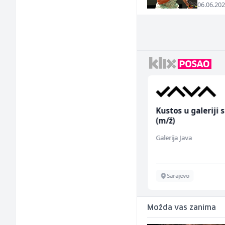
06.06.202
Monteri centralnog
Kustos u galeriji s
grijanja i plinskih
(m/ž)
instalacija (m)
Interclima
Galerija Java
Sarajevo
Sarajevo
Možda vas zanima