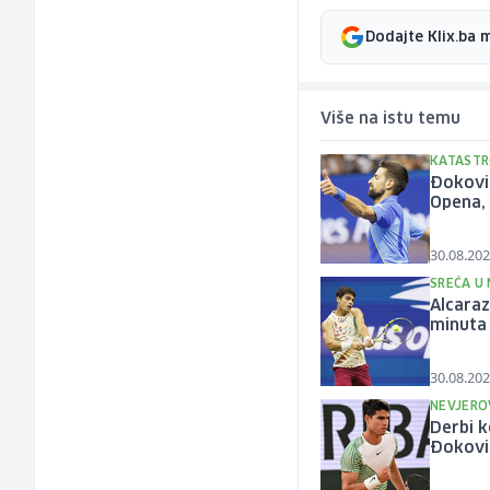
Dodajte Klix.ba 
Više na istu temu
KATASTR
Đoković
Opena, 
30.08.202
SREĆA U 
Alcaraz
minuta
30.08.202
NEVJERO
Derbi k
Đokov