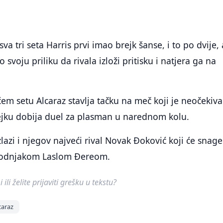
va tri seta Harris prvi imao brejk šanse, i to po dvije, a
 svoju priliku da rivala izloži pritisku i natjera ga na
m setu Alcaraz stavlja tačku na meč koji je neočekiv
rejku dobija duel za plasman u narednom kolu.
lazi i njegov najveći rival Novak Đoković koji će snage
arodnjakom Laslom Đereom.
ili želite prijaviti grešku u tekstu?
caraz