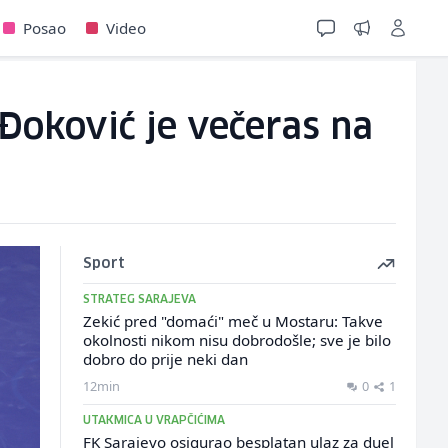
Posao
Video
Đoković je večeras na
Sport
STRATEG SARAJEVA
Zekić pred "domaći" meč u Mostaru: Takve
okolnosti nikom nisu dobrodošle; sve je bilo
dobro do prije neki dan
12min
0
1
UTAKMICA U VRAPČIĆIMA
FK Sarajevo osigurao besplatan ulaz za duel