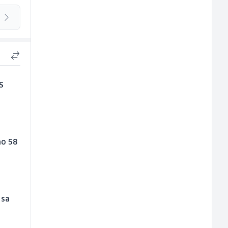
S
mo 58
 sa