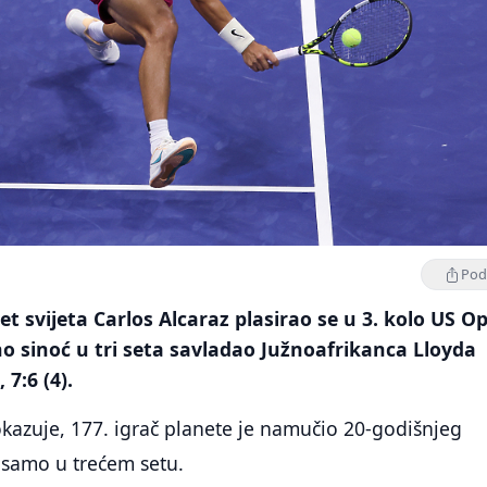
Podi
et svijeta Carlos Alcaraz plasirao se u 3. kolo US O
o sinoć u tri seta savladao Južnoafrikanca Lloyda
 7:6 (4).
okazuje, 177. igrač planete je namučio 20-godišnjeg
 samo u trećem setu.