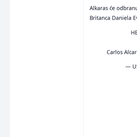
Alkaras će odbranu
Britanca Daniela E
HE
Carlos Alca
— U