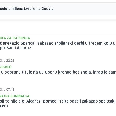
među omiljene izvore na Googlu
OFA ZA TSITSIPASA
 pregazio Španca i zakazao srbijanski derbi u trećem kolu U
prošao i Alcaraz
3. u 22:02
NESREĆI
 u odbranu titule na US Openu krenuo bez znoja, igrao je sa
3. u 07:48
VATNA DOMINACIJA
oji to nije bio: Alcaraz "pomeo" Tsitsipasa i zakazao spektakl
ićem