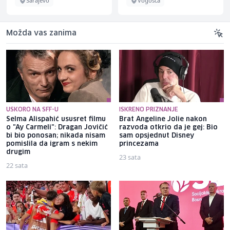
Sarajevo
Vogošća
Možda vas zanima
USKORO NA SFF-U
ISKRENO PRIZNANJE
Selma Alispahić ususret filmu
Brat Angeline Jolie nakon
o "Ay Carmeli": Dragan Jovičić
razvoda otkrio da je gej: Bio
bi bio ponosan; nikada nisam
sam opsjednut Disney
pomislila da igram s nekim
princezama
drugim
23 sata
22 sata