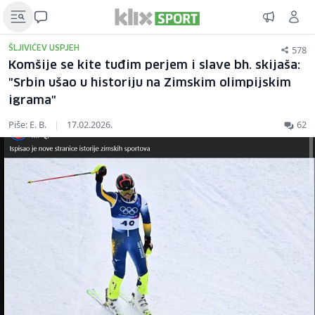
578
ŠLJIVIĆEV USPJEH
Komšije se kite tuđim perjem i slave bh. skijaša:
"Srbin ušao u historiju na Zimskim olimpijskim
igrama"
Piše: E. B.
|
17.02.2026.
62