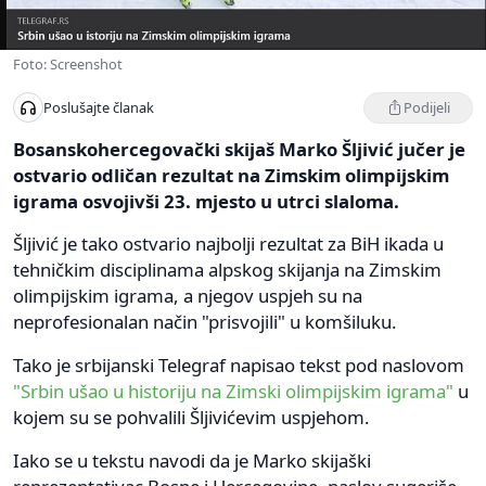
Foto: Screenshot
Podijeli
Poslušajte članak
Bosanskohercegovački skijaš Marko Šljivić jučer je
ostvario odličan rezultat na Zimskim olimpijskim
igrama osvojivši 23. mjesto u utrci slaloma.
Šljivić je tako ostvario najbolji rezultat za BiH ikada u
tehničkim disciplinama alpskog skijanja na Zimskim
olimpijskim igrama, a njegov uspjeh su na
neprofesionalan način "prisvojili" u komšiluku.
Tako je srbijanski Telegraf napisao tekst pod naslovom
"Srbin ušao u historiju na Zimski olimpijskim igrama"
u
kojem su se pohvalili Šljivićevim uspjehom.
Iako se u tekstu navodi da je Marko skijaški