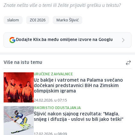
Znate nešto više o temi ili želite prijaviti grešku u tekstu?
slalom
ZOI 2026
Marko Šljivić
Dodajte Klix.ba među omiljene izvore na Googlu
Više na istu temu
URUČENE ZAHVALNICE
Uz baklje i vatromet na Palama svečano
dočekani predstavnici BiH na Zimskim
olimpijskim igrama
24.02.2026. u 07:15
ISKORISTIO ODUSTAJANJA
Šljivić nakon sjajnog rezultata: "Magla,
snijeg i difuzija - uslovi su bili jako teški"
17.02.2026. u 08:09