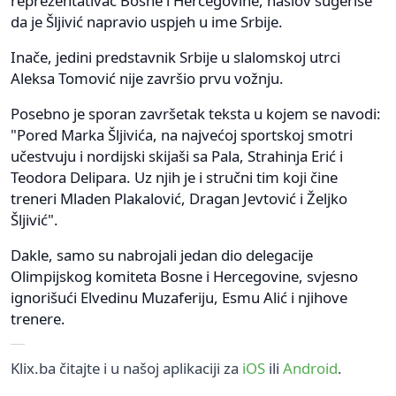
reprezentativac Bosne i Hercegovine, naslov sugeriše
da je Šljivić napravio uspjeh u ime Srbije.
Inače, jedini predstavnik Srbije u slalomskoj utrci
Aleksa Tomović nije završio prvu vožnju.
Posebno je sporan završetak teksta u kojem se navodi:
"Pored Marka Šljivića, na najvećoj sportskoj smotri
učestvuju i nordijski skijaši sa Pala, Strahinja Erić i
Teodora Delipara. Uz njih je i stručni tim koji čine
treneri Mladen Plakalović, Dragan Jevtović i Željko
Šljivić".
Dakle, samo su nabrojali jedan dio delegacije
Olimpijskog komiteta Bosne i Hercegovine, svjesno
ignorišući Elvedinu Muzaferiju, Esmu Alić i njihove
trenere.
Klix.ba čitajte i u našoj aplikaciji za
iOS
ili
Android
.