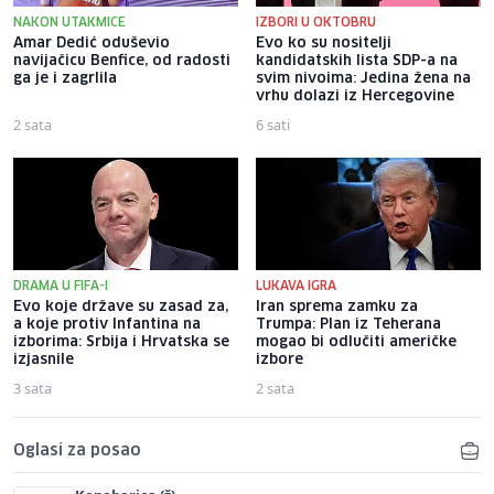
NAKON UTAKMICE
IZBORI U OKTOBRU
Amar Dedić oduševio
Evo ko su nositelji
navijačicu Benfice, od radosti
kandidatskih lista SDP-a na
ga je i zagrlila
svim nivoima: Jedina žena na
vrhu dolazi iz Hercegovine
2 sata
6 sati
DRAMA U FIFA-I
LUKAVA IGRA
Evo koje države su zasad za,
Iran sprema zamku za
a koje protiv Infantina na
Trumpa: Plan iz Teherana
izborima: Srbija i Hrvatska se
mogao bi odlučiti američke
izjasnile
izbore
3 sata
2 sata
Oglasi za posao