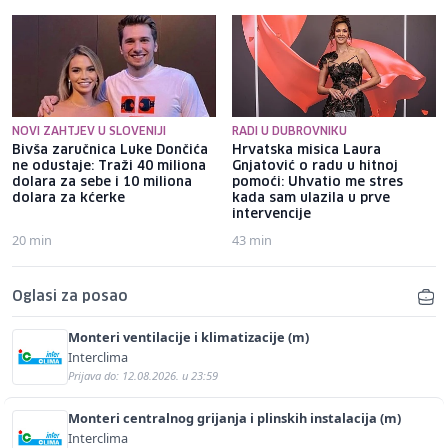
NOVI ZAHTJEV U SLOVENIJI
RADI U DUBROVNIKU
Bivša zaručnica Luke Dončića
Hrvatska misica Laura
ne odustaje: Traži 40 miliona
Gnjatović o radu u hitnoj
dolara za sebe i 10 miliona
pomoći: Uhvatio me stres
dolara za kćerke
kada sam ulazila u prve
intervencije
20 min
43 min
Oglasi za posao
Monteri ventilacije i klimatizacije (m)
Interclima
Prijava do: 12.08.2026. u 23:59
Monteri centralnog grijanja i plinskih instalacija (m)
Interclima