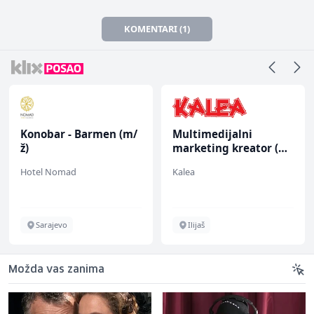
KOMENTARI (1)
Konobar - Barmen (m/
Multimedijalni
ž)
marketing kreator (m/
ž)
Hotel Nomad
Kalea
Sarajevo
Ilijaš
Možda vas zanima