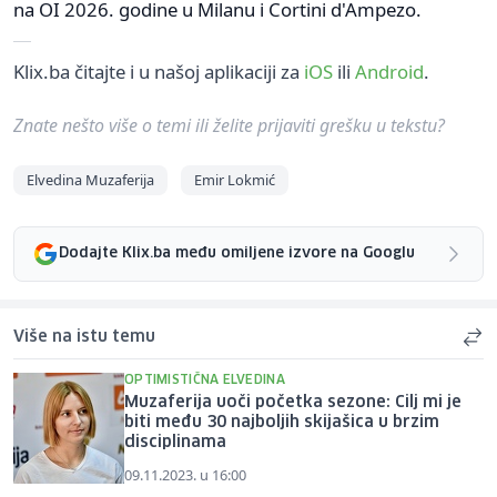
na OI 2026. godine u Milanu i Cortini d'Ampezo.
Klix.ba čitajte i u našoj aplikaciji za
iOS
ili
Android
.
Znate nešto više o temi ili želite prijaviti grešku u tekstu?
Elvedina Muzaferija
Emir Lokmić
Dodajte Klix.ba među omiljene izvore na Googlu
Više na istu temu
OPTIMISTIČNA ELVEDINA
Muzaferija uoči početka sezone: Cilj mi je
biti među 30 najboljih skijašica u brzim
disciplinama
09.11.2023. u 16:00