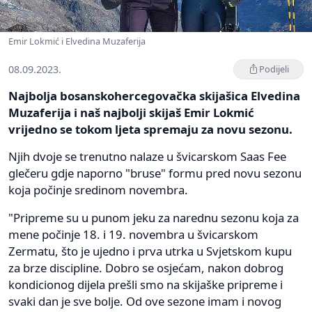
Emir Lokmić i Elvedina Muzaferija
08.09.2023.
Podijeli
Najbolja bosanskohercegovačka skijašica Elvedina
Muzaferija i naš najbolji skijaš Emir Lokmić
vrijedno se tokom ljeta spremaju za novu sezonu.
Njih dvoje se trenutno nalaze u švicarskom Saas Fee
glečeru gdje naporno "bruse" formu pred novu sezonu
koja počinje sredinom novembra.
"Pripreme su u punom jeku za narednu sezonu koja za
mene počinje 18. i 19. novembra u švicarskom
Zermatu, što je ujedno i prva utrka u Svjetskom kupu
za brze discipline. Dobro se osjećam, nakon dobrog
kondicionog dijela prešli smo na skijaške pripreme i
svaki dan je sve bolje. Od ove sezone imam i novog