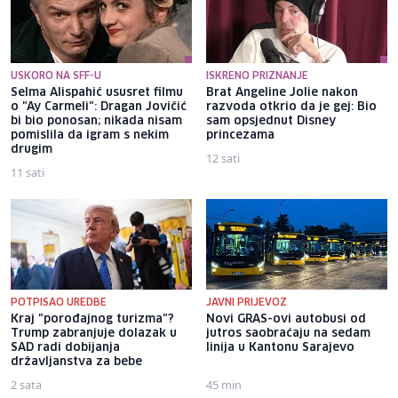
USKORO NA SFF-U
ISKRENO PRIZNANJE
Selma Alispahić ususret filmu
Brat Angeline Jolie nakon
o "Ay Carmeli": Dragan Jovičić
razvoda otkrio da je gej: Bio
bi bio ponosan; nikada nisam
sam opsjednut Disney
pomislila da igram s nekim
princezama
drugim
12 sati
11 sati
POTPISAO UREDBE
JAVNI PRIJEVOZ
Kraj "porođajnog turizma"?
Novi GRAS-ovi autobusi od
Trump zabranjuje dolazak u
jutros saobraćaju na sedam
SAD radi dobijanja
linija u Kantonu Sarajevo
državljanstva za bebe
2 sata
45 min