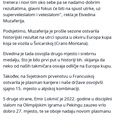
trenera i novi tim oko sebe pa se nadamo dobrim
rezultatima, glavni fokus će biti na spust utrke, uz
superveleslalom i veleslalom", rekla je Elvedina
Muzaferija.
Podsjetimo, Muzaferija je prošle sezone ostvarila
historijski rezultat na utrci spusta u okviru Europa kupa
koja se vozila u Švicarskoj (Crans-Montana).
Elvedina je tada osvojila drugo mjesto i srebrnu
medalju, što je bilo prvi put u historiji bh. skijanja da
neko od naših takmičara osvaja odličje na Europa kupu.
Također, na Svjetskom prvenstvu u Francuskoj
ostvarila je plasman karijere i naše države osvojivši
sjajno 15. mjesto u alpskoj kombinaciji.
S druge strane, Emir Lokmić je 2022. godine u disciplini
slalom na Olimpijskim igrama u Pekingu zauzeo vrlo
dobro 27. mjesto, te se oboje nadaju novom plasmanu