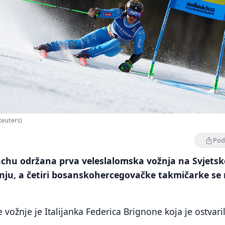
Reuters)
Podi
achu održana prva veleslalomska vožnja na Svjets
anju, a četiri bosanskohercegovačke takmičarke se 
vožnje je Italijanka Federica Brignone koja je ostvari