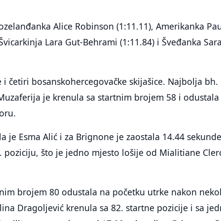
vozelanđanka Alice Robinson (1:11.11), Amerikanka Pa
 Švicarkinja Lara Gut-Behrami (1:11.84) i Šveđanka Sar
 i četiri bosanskohercegovačke skijašice. Najbolja bh.
Muzaferija je krenula sa startnim brojem 58 i odustala 
oru.
a je Esma Alić i za Brignone je zaostala 14.44 sekund
. poziciju, što je jedno mjesto lošije od Mialitiane Cler
artnim brojem 80 odustala na početku utrke nakon neko
lina Dragoljević krenula sa 82. startne pozicije i sa je