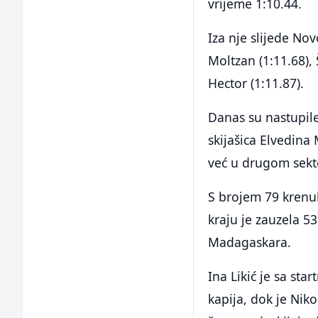
vrijeme 1:10.44.
Iza nje slijede No
Moltzan (1:11.68),
Hector (1:11.87).
Danas su nastupile
skijašica Elvedina 
već u drugom sekt
S brojem 79 krenul
kraju je zauzela 53
Madagaskara.
Ina Likić je sa st
kapija, dok je Niko