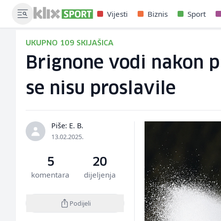
Vijesti
Biznis
Sport
UKUPNO 109 SKIJAŠICA
Brignone vodi nakon p
se nisu proslavile
Piše: E. B.
13.02.2025.
5
20
komentara
dijeljenja
Podijeli