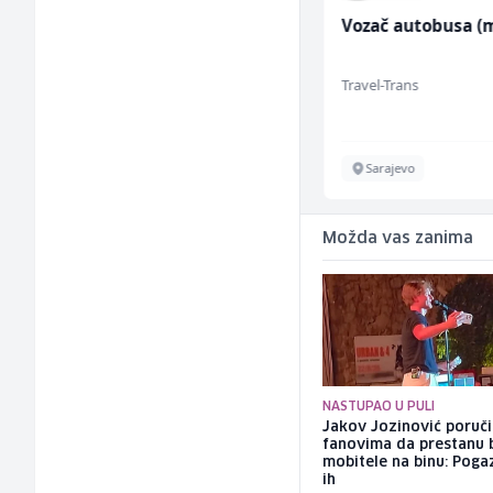
Sachbearbeiter in der
Vozač autobusa (m
Voice Quality
Management (m/w)
Servicepoint
Travel-Trans
Sarajevo
Sarajevo
Možda vas zanima
NASTUPAO U PULI
Jakov Jozinović poruč
fanovima da prestanu 
mobitele na binu: Pogaz
ih