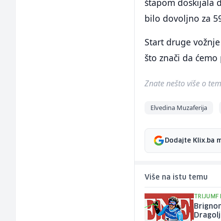
štapom doskijala d
bilo dovoljno za 5
Start druge vožnje 
što znači da ćemo 
Znate nešto više o temi 
Elvedina Muzaferija
Dodajte Klix.ba 
Više na istu temu
TRIJUMF 
Brignon
Dragolj