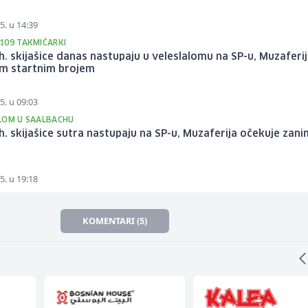
5. u 14:39
109 TAKMIČARKI
bh. skijašice danas nastupaju u veleslalomu na SP-u, Muzaferij
im startnim brojem
5. u 09:03
LOM U SAALBACHU
bh. skijašice sutra nastupaju na SP-u, Muzaferija očekuje zani
5. u 19:18
KOMENTARI (5)