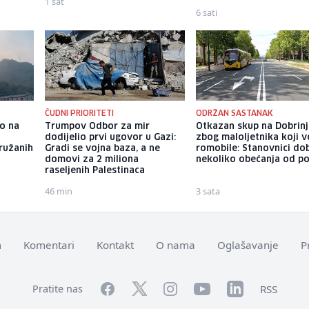
1 sat
6 sati
ČUDNI PRIORITETI
ODRŽAN SASTANAK
io na
Trumpov Odbor za mir
Otkazan skup na Dobrinj
dodijelio prvi ugovor u Gazi:
zbog maloljetnika koji 
ružanih
Gradi se vojna baza, a ne
romobile: Stanovnici dob
domovi za 2 miliona
nekoliko obećanja od pol
raseljenih Palestinaca
46 min
3 sata
m
Komentari
Kontakt
O nama
Oglašavanje
P
Facebook
YouTube
LinkedIn
Twitter
Instagram
RSS
Pratite nas