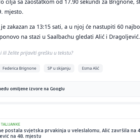
o cilja sa zaostatkom od 17.90 sekundi za Brignone, št
9. mjesto.
je zakazan za 13:15 sati, a u njoj će nastupiti 60 najbol
ponovo na stazi u Saalbachu gledati Alić i Dragoljević
ili želite prijaviti grešku u tekstu?
Federica Brignone
SP u skijanju
Esma Alić
među omiljene izvore na Googlu
ITALIJANKE
e postala svjetska prvakinja u veleslalomu, Alić završila na 4
ević na 48. mjestu