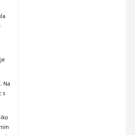
ula
a
je
e. Na
c s
liko
dnim