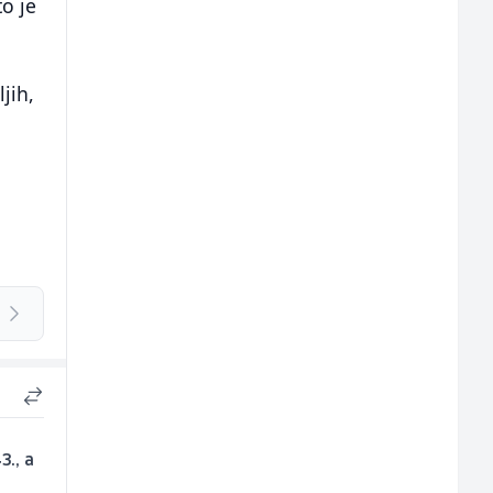
o je
jih,
.
3., a