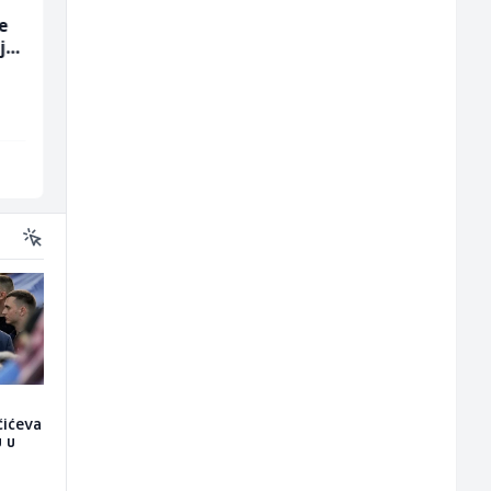
e
Komercijalni
Konobar (m/ž)
ja
službenik (m/ž)
Euro-Asfalt
Borbono
Više lokacija
Sarajevo
čićeva
u u