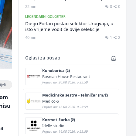
22min
0
0
LEGENDARNI GOLGETER
Diego Forlan postao selektor Urugvaja, u
isto vrijeme vodit će dvije selekcije
40min
1
2
Oglasi za posao
Konobarica (ž)
Bosnian House Restaurant
Prijava do: 20.08.2026. u 23:59
jeli
Medicinska sestra - Tehničar (m/ž)
kom
Medico-S
nisu
Prijava do: 16.08.2026. u 23:59
Kozmetičarka (ž)
Idelle studio
la
Prijava do: 16.08.2026. u 23:59