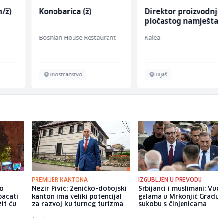
/ž)
Konobarica (ž)
Direktor proizvodnj
pločastog namješta
(m/ž)
Bosnian House Restaurant
Kalea
Inostranstvo
Ilijaš
PREMIJER KANTONA
IZGUBLJEN U PREVODU
io
Nezir Pivić: Zeničko-dobojski
Srbijanci i muslimani: Vu
bacati
kanton ima veliki potencijal
galama u Mrkonjić Grad
it ću
za razvoj kulturnog turizma
sukobu s činjenicama