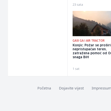
23 sata
GASI GA I AIR TRACTOR
Konjic: Požar se prošir
nepristupačan teren,
zatražena pomoć od O
snaga BiH
1 sat
Dojavite vijest
Impressu
Početna