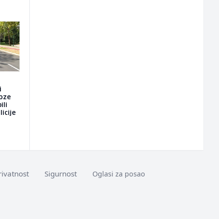
i
voze
ili
icije
rivatnost
Sigurnost
Oglasi za posao