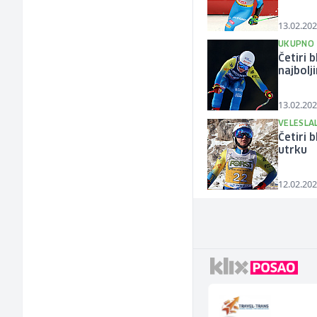
13.02.202
UKUPNO 
Četiri 
najbolj
13.02.202
VELESLA
Četiri 
utrku
12.02.202