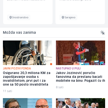
Inostranstvo
Sarajevo
Možda vas zanima
JAVNI POZIVI FONDA
NASTUPAO U PULI
Osigurano 20,3 miliona KM za
Jakov Jozinović poručio
zapošljavanje osoba s
fanovima da prestanu bacati
invaliditetom, prvi put i za
mobitele na binu: Pogazit ću ih
one sa 50 posto invaliditeta
8 sati
11 sati