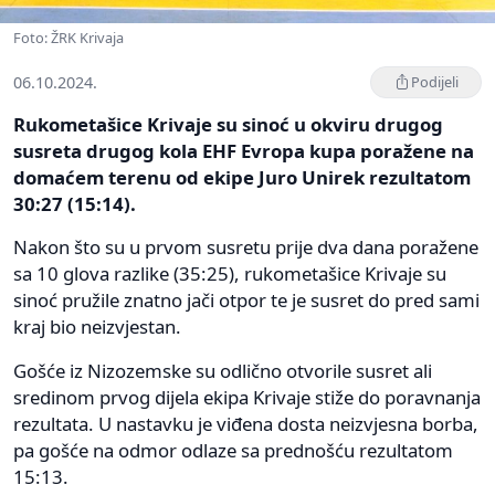
Foto: ŽRK Krivaja
06.10.2024.
Podijeli
Rukometašice Krivaje su sinoć u okviru drugog
susreta drugog kola EHF Evropa kupa poražene na
domaćem terenu od ekipe Juro Unirek rezultatom
30:27 (15:14).
Nakon što su u prvom susretu prije dva dana poražene
sa 10 glova razlike (35:25), rukometašice Krivaje su
sinoć pružile znatno jači otpor te je susret do pred sami
kraj bio neizvjestan.
Gošće iz Nizozemske su odlično otvorile susret ali
sredinom prvog dijela ekipa Krivaje stiže do poravnanja
rezultata. U nastavku je viđena dosta neizvjesna borba,
pa gošće na odmor odlaze sa prednošću rezultatom
15:13.