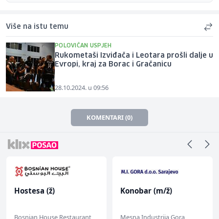
Više na istu temu
POLOVIČAN USPJEH
Rukometaši Izviđača i Leotara prošli dalje u
Evropi, kraj za Borac i Gračanicu
28.10.2024. u 09:56
KOMENTARI (0)
Hostesa (ž)
Konobar (m/ž)
Bosnian House Restaurant
Mesna Industrija Gora