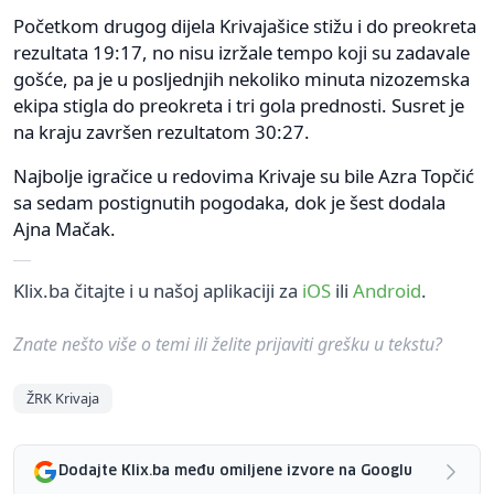
Početkom drugog dijela Krivajašice stižu i do preokreta
rezultata 19:17, no nisu izržale tempo koji su zadavale
gošće, pa je u posljednjih nekoliko minuta nizozemska
ekipa stigla do preokreta i tri gola prednosti. Susret je
na kraju završen rezultatom 30:27.
Najbolje igračice u redovima Krivaje su bile Azra Topčić
sa sedam postignutih pogodaka, dok je šest dodala
Ajna Mačak.
Klix.ba čitajte i u našoj aplikaciji za
iOS
ili
Android
.
Znate nešto više o temi ili želite prijaviti grešku u tekstu?
ŽRK Krivaja
Dodajte Klix.ba među omiljene izvore na Googlu