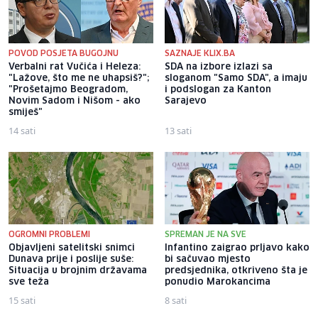
POVOD POSJETA BUGOJNU
SAZNAJE KLIX.BA
Verbalni rat Vučića i Heleza:
SDA na izbore izlazi sa
"Lažove, što me ne uhapsiš?";
sloganom "Samo SDA", a imaju
"Prošetajmo Beogradom,
i podslogan za Kanton
Novim Sadom i Nišom - ako
Sarajevo
smiješ"
14 sati
13 sati
OGROMNI PROBLEMI
SPREMAN JE NA SVE
Objavljeni satelitski snimci
Infantino zaigrao prljavo kako
Dunava prije i poslije suše:
bi sačuvao mjesto
Situacija u brojnim državama
predsjednika, otkriveno šta je
sve teža
ponudio Marokancima
15 sati
8 sati