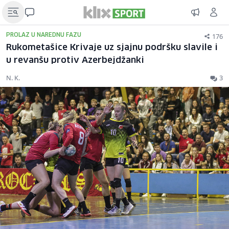
176
PROLAZ U NAREDNU FAZU
Rukometašice Krivaje uz sjajnu podršku slavile i
u revanšu protiv Azerbejdžanki
N. K.
3