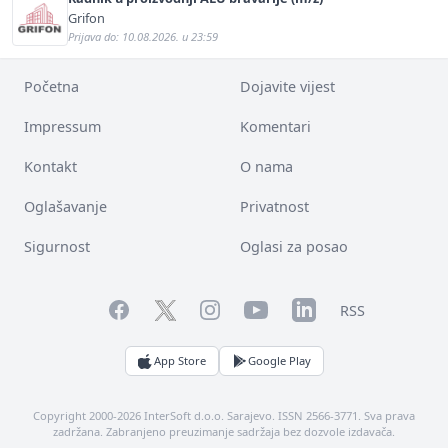
Grifon
Prijava do: 10.08.2026. u 23:59
Početna
Dojavite vijest
Impressum
Komentari
Kontakt
O nama
Oglašavanje
Privatnost
Sigurnost
Oglasi za posao
Facebook
YouTube
LinkedIn
Twitter
Instagram
RSS
App Store
Google Play
Copyright 2000-2026 InterSoft d.o.o. Sarajevo. ISSN 2566-3771. Sva prava
zadržana. Zabranjeno preuzimanje sadržaja bez dozvole izdavača.