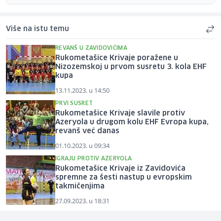
Više na istu temu
REVANŠ U ZAVIDOVIĆIMA
Rukometašice Krivaje poražene u
Nizozemskoj u prvom susretu 3. kola EHF
kupa
13.11.2023. u 14:50
PRVI SUSRET
Rukometašice Krivaje slavile protiv
Azeryola u drugom kolu EHF Evropa kupa,
revanš već danas
01.10.2023. u 09:34
IGRAJU PROTIV AZERYOLA
Rukometašice Krivaje iz Zavidovića
spremne za šesti nastup u evropskim
takmičenjima
27.09.2023. u 18:31