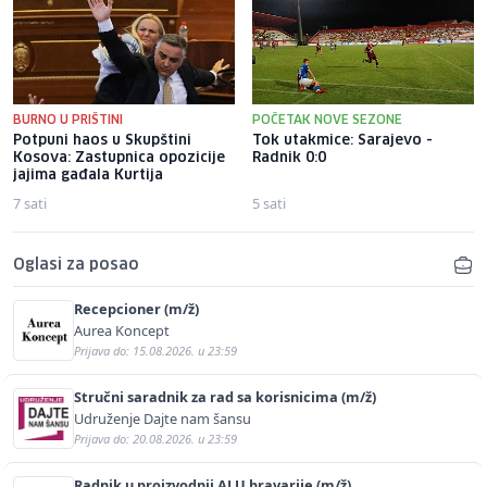
BURNO U PRIŠTINI
POČETAK NOVE SEZONE
Potpuni haos u Skupštini
Tok utakmice: Sarajevo -
Kosova: Zastupnica opozicije
Radnik 0:0
jajima gađala Kurtija
7 sati
5 sati
Oglasi za posao
Recepcioner (m/ž)
Aurea Koncept
Prijava do: 15.08.2026. u 23:59
Stručni saradnik za rad sa korisnicima (m/ž)
Udruženje Dajte nam šansu
Prijava do: 20.08.2026. u 23:59
Radnik u proizvodnji ALU bravarije (m/ž)