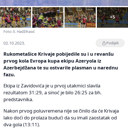
+5
Foto: E. Hadžihasić
02.10.2023.
Podijeli
Rukometašice Krivaje pobijedile su i u revanšu
prvog kola Evropa kupa ekipu Azeryola iz
Azerbejdžana te su ostvarile plasman u narednu
fazu.
Ekipa iz Zavidovića je u prvoj utakmici slavila
rezultatom 31:29, a sinoć je bilo 26:25 za bh.
predstavnika.
Nakon prvog poluvremena nije se činilo da će Krivaja
lako doći do prolaza budući da su imali zaostatak od
dva gola (13:11).