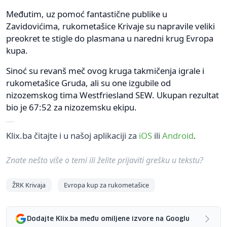
Međutim, uz pomoć fantastične publike u
Zavidovićima, rukometašice Krivaje su napravile veliki
preokret te stigle do plasmana u naredni krug Evropa
kupa.
Sinoć su revanš meč ovog kruga takmičenja igrale i
rukometašice Gruda, ali su one izgubile od
nizozemskog tima Westfriesland SEW. Ukupan rezultat
bio je 67:52 za nizozemsku ekipu.
Klix.ba čitajte i u našoj aplikaciji za
iOS
ili
Android
.
Znate nešto više o temi ili želite prijaviti grešku u tekstu?
ŽRK Krivaja
Evropa kup za rukometašice
Dodajte Klix.ba među omiljene izvore na Googlu