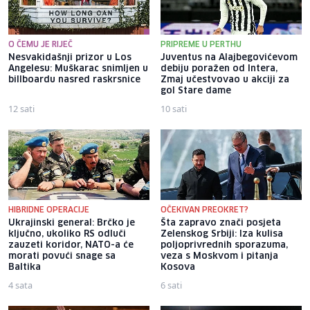
O ČEMU JE RIJEČ
PRIPREME U PERTHU
Nesvakidašnji prizor u Los
Juventus na Alajbegovićevom
Angelesu: Muškarac snimljen u
debiju poražen od Intera,
billboardu nasred raskrsnice
Zmaj učestvovao u akciji za
gol Stare dame
12 sati
10 sati
HIBRIDNE OPERACIJE
OČEKIVAN PREOKRET?
Ukrajinski general: Brčko je
Šta zapravo znači posjeta
ključno, ukoliko RS odluči
Zelenskog Srbiji: Iza kulisa
zauzeti koridor, NATO-a će
poljoprivrednih sporazuma,
morati povući snage sa
veza s Moskvom i pitanja
Baltika
Kosova
4 sata
6 sati