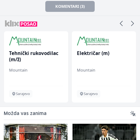
KOMENTARI (3)
Tehnički rukovodilac
Električar (m)
(m/ž)
Mountain
Mountain
Sarajevo
Sarajevo
Možda vas zanima