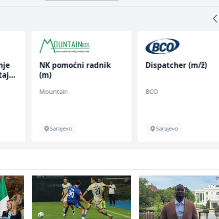
nje
NK pomoćni radnik
Dispatcher (m/ž)
taja
(m)
Mountain
BCO
Sarajevo
Sarajevo