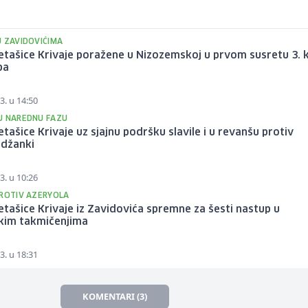
U ZAVIDOVIĆIMA
tašice Krivaje poražene u Nizozemskoj u prvom susretu 3. 
pa
3. u 14:50
U NAREDNU FAZU
ašice Krivaje uz sjajnu podršku slavile i u revanšu protiv
jdžanki
3. u 10:26
PROTIV AZERYOLA
ašice Krivaje iz Zavidovića spremne za šesti nastup u
kim takmičenjima
3. u 18:31
KOMENTARI (3)