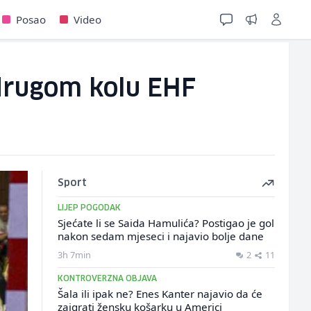
Posao
Video
 drugom kolu EHF
Sport
LIJEP POGODAK
Sjećate li se Saida Hamulića? Postigao je gol
nakon sedam mjeseci i najavio bolje dane
3h 7min
2
11
KONTROVERZNA OBJAVA
Šala ili ipak ne? Enes Kanter najavio da će
zaigrati žensku košarku u Americi