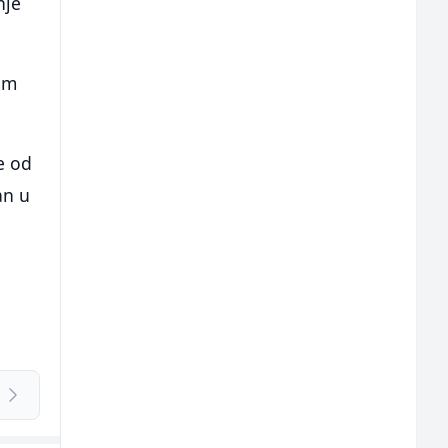
nje
om
e od
an u