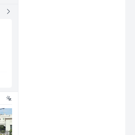
Sachbearbeiter in der
Zavarivač (MIG/MAG)
Schaltungsabteilung
(m/ž)
(m/w)
Servicepoint
Irion Argerr
Sarajevo
Vogošća