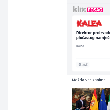
Hostesa (ž)
Direktor proizvod
pločastog namješ
(m/ž)
Bosnian House Restaurant
Kalea
Inostranstvo
Ilijaš
Možda vas zanima