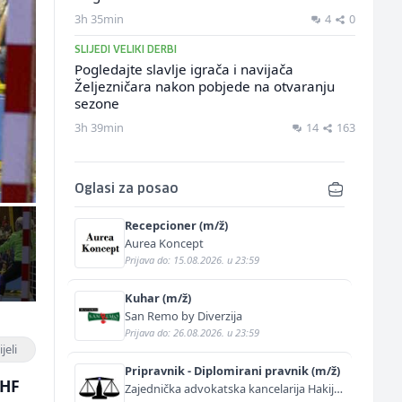
3h 35min
4
0
SLIJEDI VELIKI DERBI
Pogledajte slavlje igrača i navijača
Željezničara nakon pobjede na otvaranju
sezone
3h 39min
14
163
Oglasi za posao
Recepcioner (m/ž)
Aurea Koncept
Prijava do: 15.08.2026. u 23:59
Kuhar (m/ž)
San Remo by Diverzija
Prijava do: 26.08.2026. u 23:59
jeli
Pripravnik - Diplomirani pravnik (m/ž)
EHF
Zajednička advokatska kancelarija Hakija