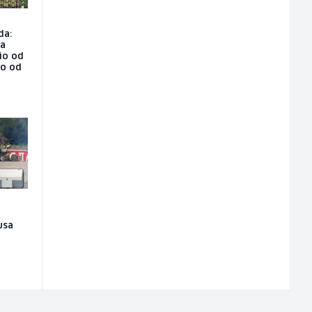
da:
na
io od
ao od
usa