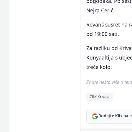
pogodaka. Po šest
Nejra Cerić.
Revanš susret na 
od 19:00 sati.
Za razliku od Kriv
Konyaaltija s ubjed
treće kolo.
Znate nešto više o temi 
ŽRK Krivaja
Dodajte Klix.ba 