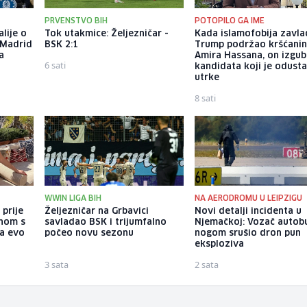
PRVENSTVO BIH
POTOPILO GA IME
alije o
Tok utakmice: Željezničar -
Kada islamofobija zavla
 Madrid
BSK 2:1
Trump podržao kršćani
a
Amira Hassana, on izgub
6 sati
kandidata koji je odust
utrke
8 sati
WWIN LIGA BIH
NA AERODROMU U LEIPZIGU
 prije
Željezničar na Grbavici
Novi detalji incidenta u
enom s
savladao BSK i trijumfalno
Njemačkoj: Vozač autob
 a evo
počeo novu sezonu
nogom srušio dron pun
eksploziva
3 sata
2 sata