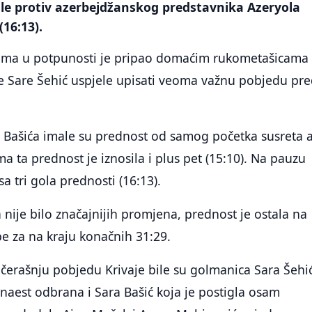
ile protiv azerbejdžanskog predstavnika Azeryola
(16:13).
ćima u potpunosti je pripao domaćim rukometašicama 
ne Sare Šehić uspjele upisati veoma važnu pobjedu pr
 Bašića imale su prednost od samog početka susreta 
a ta prednost je iznosila i plus pet (15:10). Na pauzu
sa tri gola prednosti (16:13).
 nije bilo značajnijih promjena, prednost je ostala na
e za na kraju konačnih 31:29.
ečerašnju pobjedu Krivaje bile su golmanica Sara Šehi
anaest odbrana i Sara Bašić koja je postigla osam