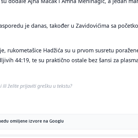
 su dodale Ajna Mačak i Amna Mehinagić, a jedan ma
rasporedu je danas, također u Zavidovićima sa početk
aje, rukometašice Hadžića su u prvom susretu poražen
ljivih 44:19, te su praktično ostale bez šansi za plasm
ili želite prijaviti grešku u tekstu?
među omiljene izvore na Googlu