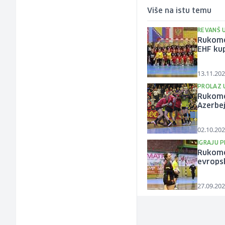
Više na istu temu
REVANŠ 
Rukome
EHF ku
13.11.202
PROLAZ 
Rukomet
Azerbe
02.10.202
IGRAJU 
Rukomet
evrops
27.09.202