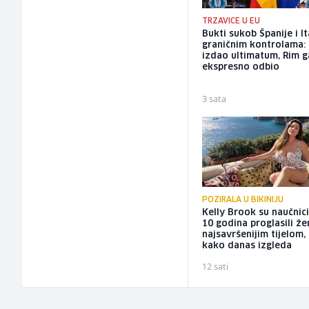
TRZAVICE U EU
Bukti sukob Španije i It
graničnim kontrolama:
izdao ultimatum, Rim g
ekspresno odbio
3 sata
POZIRALA U BIKINIJU
Kelly Brook su naučnici
10 godina proglasili ž
najsavršenijim tijelom,
kako danas izgleda
12 sati