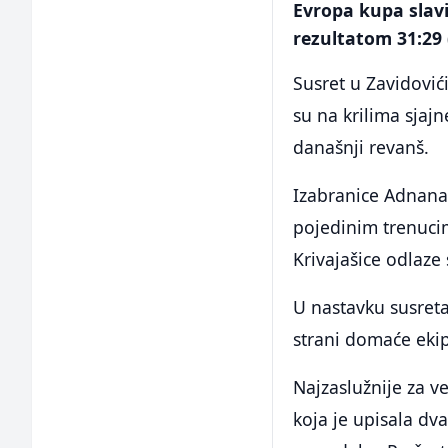
Evropa kupa slav
rezultatom 31:29 
Susret u Zavidovi
su na krilima sjaj
današnji revanš.
Izabranice Adnana
pojedinim trenucim
Krivajašice odlaze 
U nastavku susreta
strani domaće ekip
Najzaslužnije za v
koja je upisala dv