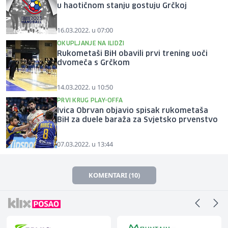
u haotičnom stanju gostuju Grčkoj
16.03.2022. u 07:00
OKUPLJANJE NA ILIDŽI
Rukometaši BiH obavili prvi trening uoči
dvomeča s Grčkom
14.03.2022. u 10:50
PRVI KRUG PLAY-OFFA
Ivica Obrvan objavio spisak rukometaša
BiH za duele baraža za Svjetsko prvenstvo
07.03.2022. u 13:44
KOMENTARI (10)