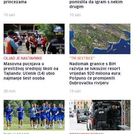
princezama
pomislila da igram s nekim
drugim
10 sati
10 sati
CILJAO JE NASTAVNIKE
"TRI SESTRICE"
Masovna pucnjava u
Nadomak granice s BiH
prestižnoj srednjoj školi na
razvija se luksuzni resort
Tajlandu: Učenik (14) ubio
vrijedan 920 miliona eura:
najmanje šest osoba
Potpuno će promijeniti
Dubrovačku rivijeru
39 min
19 sati