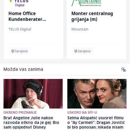
Home Office
Monter centralnog
Kundenberater
grijanja (m)
(m/w/d) für ein
TELUS Digital
Mountain
renommiertes
Schuhunternehmen
Sarajevo
Sarajevo
Možda vas zanima
ISKRENO PRIZNANJE
USKORO NA SFF-U
Brat Angeline Jolie nakon
Selma Alispahić ususret filmu
razvoda otkrio da je gej: Bio
o "Ay Carmeli": Dragan Jovičić
sam opsjednut Disney
bi bio ponosan; nikada nisam