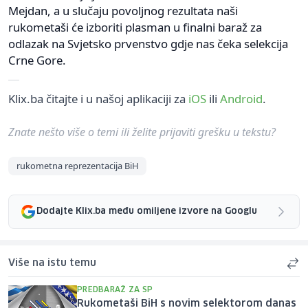
Mejdan, a u slučaju povoljnog rezultata naši
rukometaši će izboriti plasman u finalni baraž za
odlazak na Svjetsko prvenstvo gdje nas čeka selekcija
Crne Gore.
Klix.ba čitajte i u našoj aplikaciji za
iOS
ili
Android
.
Znate nešto više o temi ili želite prijaviti grešku u tekstu?
rukometna reprezentacija BiH
Dodajte Klix.ba među omiljene izvore na Googlu
Više na istu temu
PREDBARAŽ ZA SP
Rukometaši BiH s novim selektorom danas