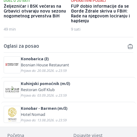
DUEL U 20 SATI
OPERATIVNI PODACI
Željezničar i BSK večeras na
FUP dobio informacije da se
Grbavici otvaraju novu sezonu
Đorđe Ždrale skriva u FBiH:
nogometnog prvenstva BiH
Rade na njegovom lociranju i
hapšenju
49 min
9 sati
Oglasi za posao
Konobarica (ž)
Bosnian House Restaurant
Prijava do: 20.08.2026. u 23:59
Kuhinjski pomoćnik (m/ž)
Restoran Golf Klub
Prijava do: 03.09.2026. u 23:59
Konobar - Barmen (m/ž)
Hotel Nomad
Prijava do: 13.08.2026. u 23:59
Početna
Dojavite vijest