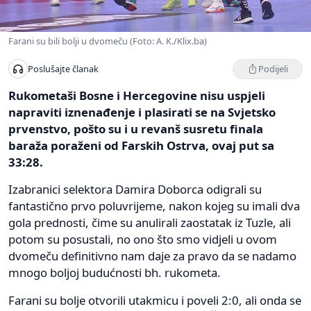
Farani su bili bolji u dvomeču (Foto: A. K./Klix.ba)
Podijeli
Poslušajte članak
Rukometaši Bosne i Hercegovine nisu uspjeli
napraviti iznenađenje i plasirati se na Svjetsko
prvenstvo, pošto su i u revanš susretu finala
baraža poraženi od Farskih Ostrva, ovaj put sa
33:28.
Izabranici selektora Damira Doborca odigrali su
fantastično prvo poluvrijeme, nakon kojeg su imali dva
gola prednosti, čime su anulirali zaostatak iz Tuzle, ali
potom su posustali, no ono što smo vidjeli u ovom
dvomeču definitivno nam daje za pravo da se nadamo
mnogo boljoj budućnosti bh. rukometa.
Farani su bolje otvorili utakmicu i poveli 2:0, ali onda se