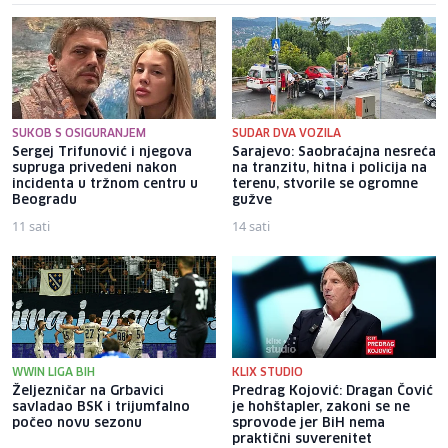
SUKOB S OSIGURANJEM
SUDAR DVA VOZILA
Sergej Trifunović i njegova
Sarajevo: Saobraćajna nesreća
supruga privedeni nakon
na tranzitu, hitna i policija na
incidenta u tržnom centru u
terenu, stvorile se ogromne
Beogradu
gužve
11 sati
14 sati
WWIN LIGA BIH
KLIX STUDIO
Željezničar na Grbavici
Predrag Kojović: Dragan Čović
savladao BSK i trijumfalno
je hohštapler, zakoni se ne
počeo novu sezonu
sprovode jer BiH nema
praktični suverenitet