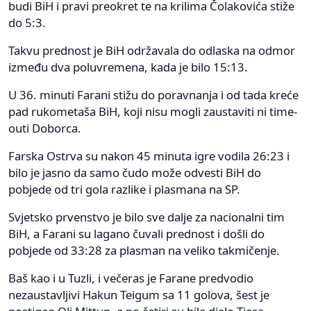
budi BiH i pravi preokret te na krilima Čolakovića stiže
do 5:3.
Takvu prednost je BiH održavala do odlaska na odmor
između dva poluvremena, kada je bilo 15:13.
U 36. minuti Farani stižu do poravnanja i od tada kreće
pad rukometaša BiH, koji nisu mogli zaustaviti ni time-
outi Doborca.
Farska Ostrva su nakon 45 minuta igre vodila 26:23 i
bilo je jasno da samo čudo može odvesti BiH do
pobjede od tri gola razlike i plasmana na SP.
Svjetsko prvenstvo je bilo sve dalje za nacionalni tim
BiH, a Farani su lagano čuvali prednost i došli do
pobjede od 33:28 za plasman na veliko takmičenje.
Baš kao i u Tuzli, i večeras je Farane predvodio
nezaustavljivi Hakun Teigum sa 11 golova, šest je