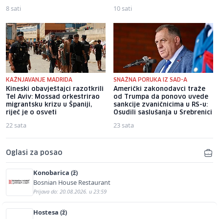
8 sati
10 sati
KAŽNJAVANJE MADRIDA
SNAŽNA PORUKA IZ SAD-A
Kineski obavještajci razotkrili
Američki zakonodavci traže
Tel Aviv: Mossad orkestrirao
od Trumpa da ponovo uvede
migrantsku krizu u Španiji,
sankcije zvaničnicima u RS-u:
riječ je o osveti
Osudili saslušanja u Srebrenici
22 sata
23 sata
Oglasi za posao
Konobarica (ž)
Bosnian House Restaurant
Prijava do: 20.08.2026. u 23:59
Hostesa (ž)