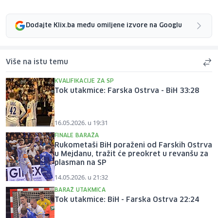
Dodajte Klix.ba među omiljene izvore na Googlu
Više na istu temu
KVALIFIKACIJE ZA SP
Tok utakmice: Farska Ostrva - BiH 33:28
16.05.2026. u 19:31
FINALE BARAŽA
Rukometaši BiH poraženi od Farskih Ostrva
u Mejdanu, tražit će preokret u revanšu za
plasman na SP
14.05.2026. u 21:32
BARAŽ UTAKMICA
Tok utakmice: BiH - Farska Ostrva 22:24