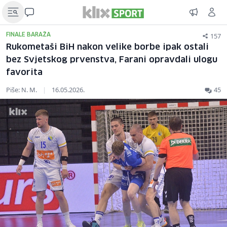
157
FINALE BARAŽA
Rukometaši BiH nakon velike borbe ipak ostali
bez Svjetskog prvenstva, Farani opravdali ulogu
favorita
Piše: N. M.
|
16.05.2026.
45