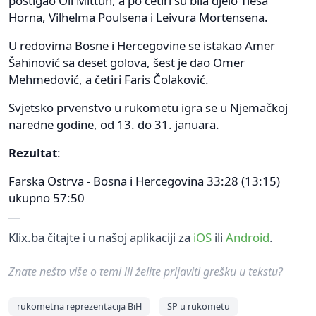
postigao Oli Mittun, a po četiri su bila djelo Tiesa
Horna, Vilhelma Poulsena i Leivura Mortensena.
U redovima Bosne i Hercegovine se istakao Amer
Šahinović sa deset golova, šest je dao Omer
Mehmedović, a četiri Faris Čolaković.
Svjetsko prvenstvo u rukometu igra se u Njemačkoj
naredne godine, od 13. do 31. januara.
Rezultat
:
Farska Ostrva - Bosna i Hercegovina 33:28 (13:15)
ukupno 57:50
Klix.ba čitajte i u našoj aplikaciji za
iOS
ili
Android
.
Znate nešto više o temi ili želite prijaviti grešku u tekstu?
rukometna reprezentacija BiH
SP u rukometu